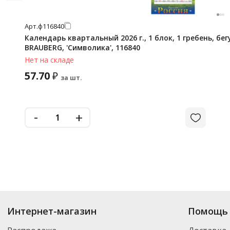
Арт.
ф116840
Календарь квартальный 2026 г., 1 блок, 1 гребень, бе
BRAUBERG, 'Символика', 116840
Нет на складе
57.70
₽
за шт.
-
+
Интернет-магазин
Помощь 