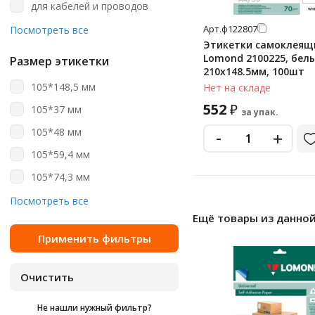
для кабелей и проводов
230 шт
для опечатывания этикеток
Арт.
ф122807
Посмотреть все
24 шт
Этикетки самоклеящ
для папок-регистраторов
Lomond 2100225, белы
27 шт
Размер этикетки
210х148.5мм, 100шт
маркеры
270 шт
105*148,5 мм
Нет на складе
морозостойкие
3 шт
552
₽
105*37 мм
за упак.
непросвечивающиеся
30 шт
105*48 мм
-
+
с тройной стойкостью
315 шт
105*59,4 мм
сверхклейкие
32 шт
105*74,3 мм
специальные
33 шт
105*99 мм
Посмотреть все
удаляемые
35 шт
Ещё товары из данной
105x148 мм
универсальные
4 шт
105x37 мм
флюорисцентные
40 шт
105x41 мм
цветные
44 шт
105x42.4 мм
48 шт
Не нашли нужный фильтр?
105x48 мм