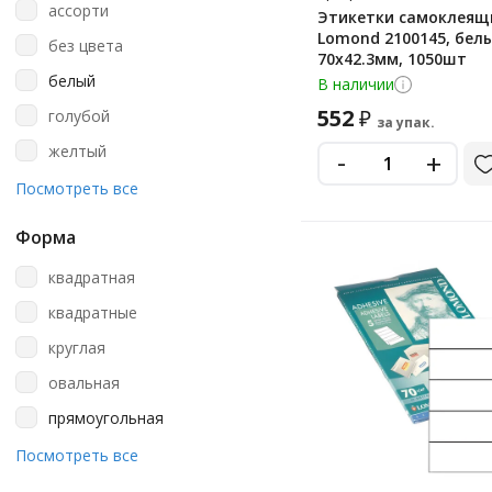
ассорти
Этикетки самоклеящ
Staff
Lomond 2100145, белы
без цвета
70х42.3мм, 1050шт
Stickwell
белый
В наличии
Tanex
552
₽
голубой
за упак.
Выбор Есть
желтый
-
+
зеленый
Посмотреть все
коричневый
Форма
красный
квадратная
металлик
квадратные
оранжевый
круглая
пурпурный
овальная
светло-коричневый
прямоугольная
светло-розовый
прямоугольная с
Посмотреть все
серебристый
закругленными краями