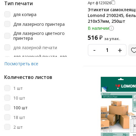
серый
прямоугольник
Арт.
ф123026
Тип печати
Этикетки самоклеящ
синий
фигурная
для копира
Lomond 2100245, белы
210х57мм, 250шт
фиолетовый
Для лазерного принтера
В наличии
черный
Для лазерного цветного
516
₽
принтера
за упак.
-
для лазерной печати
+
для лазерной печати, для
струйной печати
Посмотреть все
для матричной печати
Количество листов
Для струйного принтера
1 шт
для струйной печати
10 шт
копир
100 шт
монохромном лазерном
принтере
18 шт
цветном лазерном принтере
2 шт