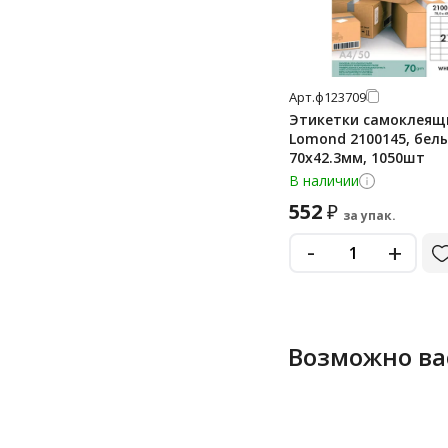
105х74 мм
105х74,2 мм
105х74,3 мм
Арт.
ф123709
Этикетки самоклеящ
105х99 мм
Lomond 2100145, белы
18x12 мм
70х42.3мм, 1050шт
В наличии
18х12 мм
552
₽
за упак.
192x38 мм
-
+
192x61 мм
210*148,5 мм
210*297 мм
210x148 мм
Возможно ва
210x297 мм
210х148 мм
210х148,5 мм