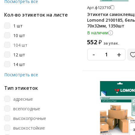
20 шт
Посмотреть все
Арт.
ф123710
220 шт
Кол-во этикеток на листе
Этикетки самоклеящ
25 шт
Lomond 2100185, белы
1 шт
70х32мм, 1350шт
30 шт
В наличии
10 шт
4 шт
552
₽
за упак.
104 шт
40 шт
-
+
12 шт
5 шт
14 шт
50 шт
15 шт
Посмотреть все
500 шт
16 шт
6 шт
Тип этикеток
18 шт
адресные
189 шт
всепогодные
2 шт
высокопрочные
20 шт
высокостойкие
21 шт