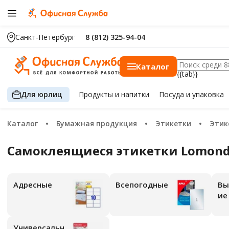
Санкт-Петербург
8 (812) 325-94-04
Каталог
{{tab}}
Для юрлиц
Продукты
и напитки
Посуда
и упаковка
Каталог
Бумажная продукция
Этикетки
Эти
Самоклеящиеся этикетки Lomon
адресные
всепогодные
высокостойк
ие
универсальн