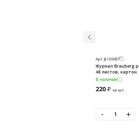
210х297 мм
25,4х10 мм
35.6x16.9 мм
38*21,2 мм
38,1х21,2 мм
38.1x21.2 мм
Арт.
ф130087
Журнал Brauberg р
38x21.2 мм
48 листов, картон
38х16,9 мм
В наличии
220
38х21,2 мм
₽
за шт.
40 мм
45.7x25.4 мм
-
+
48,5*16,9 мм
48,5*25,4 мм
48,5х16,9 мм