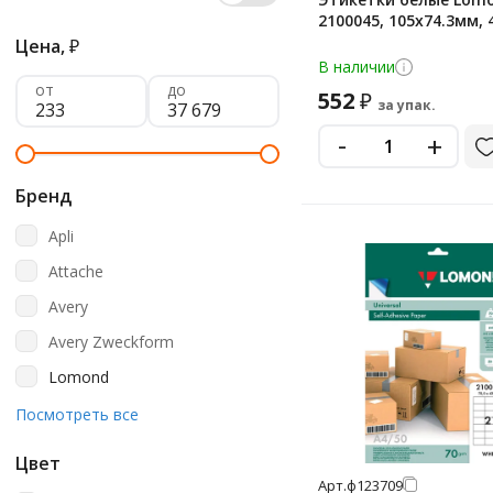
2100045, 105х74.3мм,
Цена,
₽
В наличии
от
до
552
₽
за упак.
-
+
Бренд
Apli
Attache
Avery
Avery Zweckform
Lomond
Officespace
Посмотреть все
Promega Label
Цвет
Promega Label Basic
Арт.
ф123709