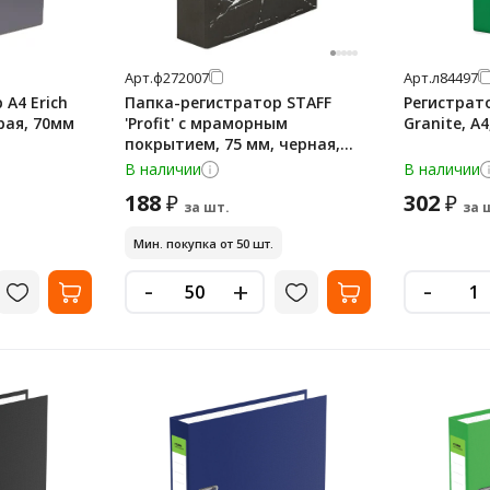
Арт.
ф272007
Арт.
л84497
А4 Erich
Папка-регистратор STAFF
Регистрато
рая, 70мм
'Profit' с мраморным
Granite, А
покрытием, 75 мм, черная,
СЪЕМНЫЙ МЕХАНИЗМ, 272007
В наличии
В наличии
188
302
₽
₽
за шт.
за 
Мин. покупка от 50 шт.
-
-
+