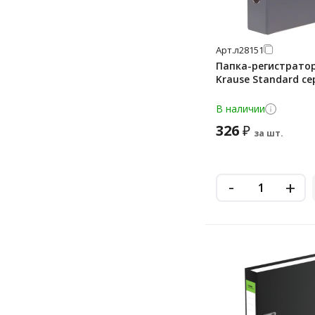
Арт.
л28151
Папка-регистратор 
Krause Standard се
В наличии
326
₽
за шт.
-
+