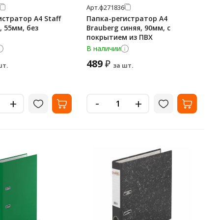
Арт.
ф271836
стратор А4 Staff
Папка-регистратор А4
 55мм, без
Brauberg синяя, 90мм, с
покрытием из ПВХ
В наличии
489
₽
шт.
за шт.
-
+
+