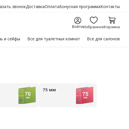
азать звонок
Доставка
Оплата
Бонусная программа
Контакты
Войти
Избранное
Корзина
ль
и сейфы
Все для
туалетных комнат
Все для
салонов
75 мм