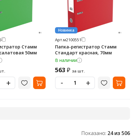
Новинка
5
Арт.
м2100551
истратор Стамм
Папка-регистратор Стамм
салатовая 50мм
Стандарт красная, 70мм
В наличии
563
₽
шт.
за шт.
-
+
+
Показано:
24
из 506