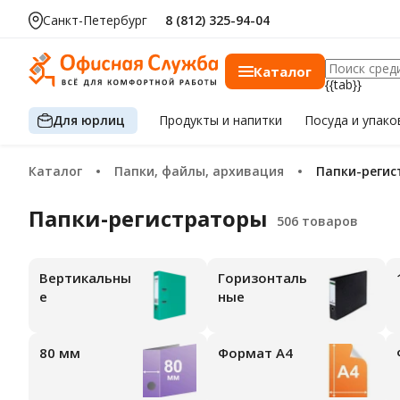
Санкт-Петербург
8 (812) 325-94-04
Каталог
{{tab}}
Для юрлиц
Продукты
и напитки
Посуда
и упако
Каталог
Папки, файлы, архивация
Папки-реги
Папки-регистраторы
Вертикальны
Горизонталь
е
ные
80 мм
Формат А4