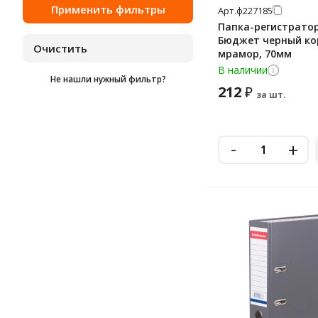
Арт.
ф227185
шотландка
Папка-регистратор 
Бюджет черный ко
мрамор, 70мм
В наличии
Не нашли нужный фильтр?
212
₽
за шт.
-
+