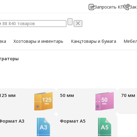
Запросить КП
Зак
вка
Хозтовары
и инвентарь
Канцтовары
и бумага
Мебе
страторы
125 мм
50 мм
70 мм
Формат А3
Формат А5