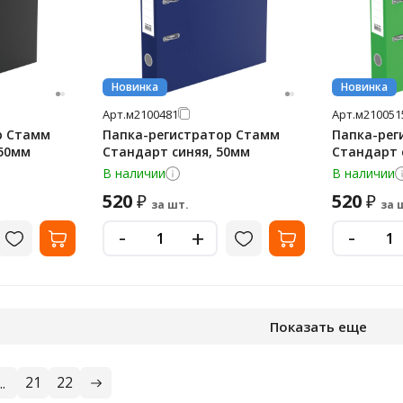
Новинка
Новинка
Арт.
м2100481
Арт.
м210051
р Стамм
Папка-регистратор Стамм
Папка-рег
 50мм
Стандарт синяя, 50мм
Стандарт 
В наличии
В наличии
520
520
₽
₽
за шт.
за 
-
-
+
Показать еще
21
22
..