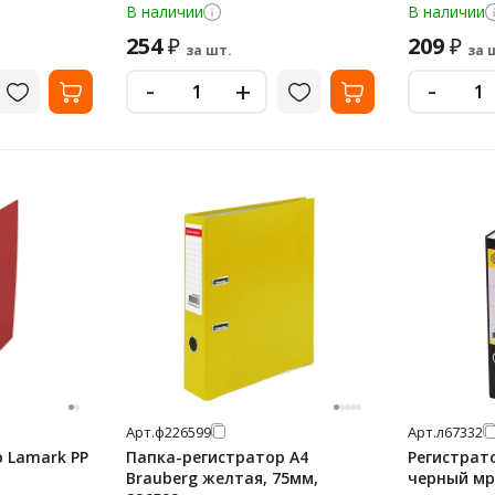
В наличии
В наличии
254
209
₽
₽
за шт.
за 
-
-
+
Арт.
ф226599
Арт.
л67332
 Lamark PP
Папка-регистратор А4
Регистрато
Brauberg желтая, 75мм,
черный мр