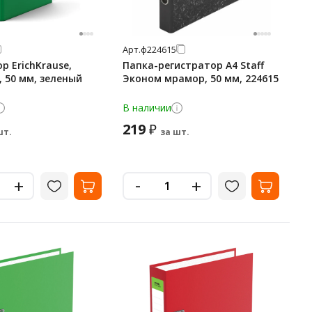
Арт.
ф224615
р ErichKrause,
Папка-регистратор А4 Staff
4, 50 мм, зеленый
Эконом мрамор, 50 мм, 224615
В наличии
219
₽
шт.
за шт.
-
+
+