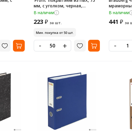
0мм, с
'Profit' покрытием из ПВХ, 75
Brauberg ч
мм, с уголком, черная,
мраморны
СЪЕМНЫЙ МЕХАНИЗМ, 272012
В наличии
В наличии
223
441
₽
₽
за шт.
за 
Мин. покупка от 50 шт.
-
-
+