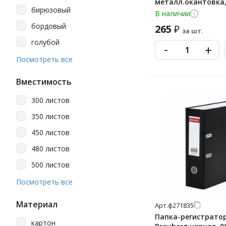
металл.окантовка
бирюзовый
В наличии
бордовый
265
₽
за шт.
голубой
-
+
желтый
Посмотреть все
зеленый
Вместимость
зеленый мрамор
300 листов
коричневый
350 листов
красный
450 листов
красный мрамор
480 листов
лайм
500 листов
лиловый
550 листов
Посмотреть все
многоцветный рисунок
600 листов
мрамор
Материал
Арт.
ф271835
650 листов
Папка-регистратор
мятный
картон