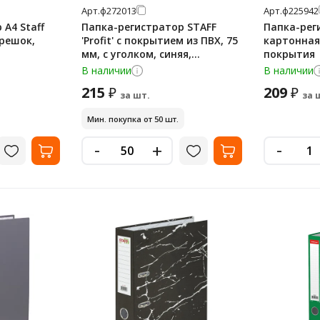
Арт.
ф272013
Арт.
ф225942
А4 Staff
Папка-регистратор STAFF
Папка-реги
решок,
'Profit' с покрытием из ПВХ, 75
картонная,
мм, с уголком, синяя,
покрытия
СЪЕМНЫЙ МЕХАНИЗМ, 272013
В наличии
В наличии
215
209
₽
₽
за шт.
за 
Мин. покупка от 50 шт.
-
-
+