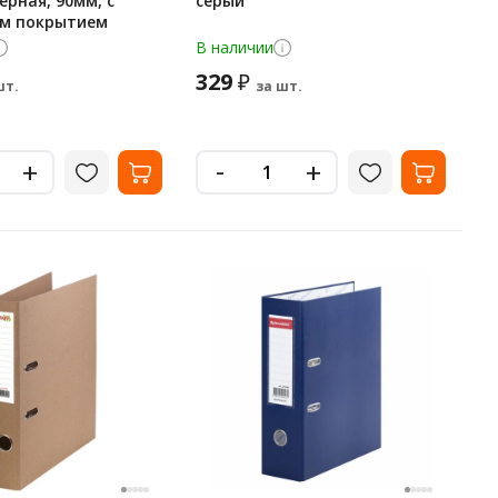
ерная, 90мм, с
серый
м покрытием
В наличии
329
₽
шт.
за шт.
-
+
+