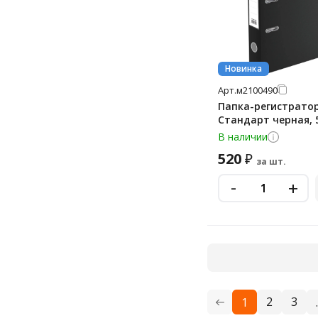
Новинка
Арт.
м2100490
Папка-регистрато
Стандарт черная,
В наличии
520
₽
за шт.
-
+
2
3
1
.