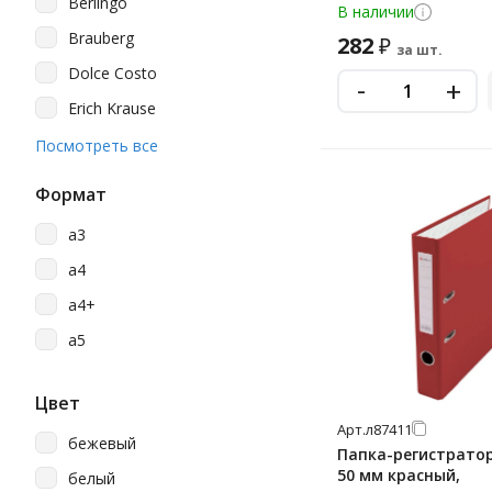
Berlingo
В наличии
Brauberg
282
₽
за шт.
Dolce Costo
-
+
Erich Krause
Esselte
Посмотреть все
Lamark
Формат
Officespace
a3
Staff
a4
Стамм
a4+
a5
Цвет
Арт.
л87411
бежевый
Папка-регистратор
50 мм красный,
белый