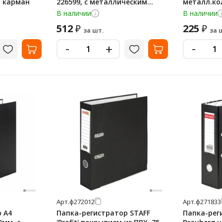
, карман
226599, с металлическим
металл.ко
уголком
окантовки
В наличии
В наличии
512
225
₽
₽
за шт.
за 
-
-
+
Арт.
ф272012
Арт.
ф271833
 А4
Папка-регистратор STAFF
Папка-рег