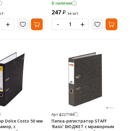
В наличии
247
₽
шт.
за шт.
-
+
+
Арт.
ф227184
р Dolce Costo 50 мм
Папка-регистратор STAFF
амор, с
'Basic' БЮДЖЕТ с мраморным