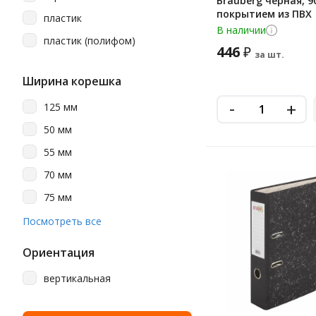
Brauberg черная, 9
750 листов
оранжевый
покрытием из ПВХ
пластик
800 листов
В наличии
персиковый
пластик (полифом)
446
₽
за шт.
розовый
Ширина корешка
салатовый
-
серый
+
125 мм
синий
50 мм
синий мрамор
55 мм
сиреневый
70 мм
тёмно-зелёный
75 мм
фиолетовый
80 мм
Посмотреть все
фисташковый
90 мм
Ориентация
черный
вертикальная
черный матовый
черный мрамор