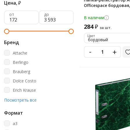
Цена,
₽
Officespace бордовая
от
до
В наличии
284
₽
за шт.
Цвет
бордовый
Бренд
-
+
Attache
Berlingo
Brauberg
Dolce Costo
Erich Krause
Esselte
Посмотреть все
Lamark
Формат
Officespace
a3
Staff