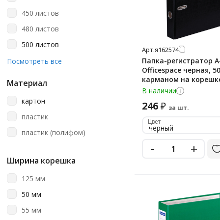
красный
450 листов
красный мрамор
480 листов
лайм
500 листов
Арт.
я162574
лиловый
550 листов
Папка-регистратор А
Посмотреть все
многоцветный рисунок
Officespace черная, 5
600 листов
карманом на корешк
мрамор
Материал
В наличии
650 листов
мятный
картон
246
₽
750 листов
за шт.
оранжевый
пластик
Цвет
800 листов
черный
персиковый
пластик (полифом)
-
розовый
+
Ширина корешка
салатовый
серый
125 мм
синий
50 мм
синий мрамор
55 мм