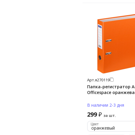
Арт.
я270119
Папка-регистратор А
Officespace оранжева
В наличии 2-3 дня
299
₽
за шт.
Цвет
оранжевый