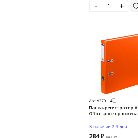
-
+
Арт.
я270114
Папка-регистратор А
Officespace оранжева
В наличии 2-3 дня
284
₽
за шт.