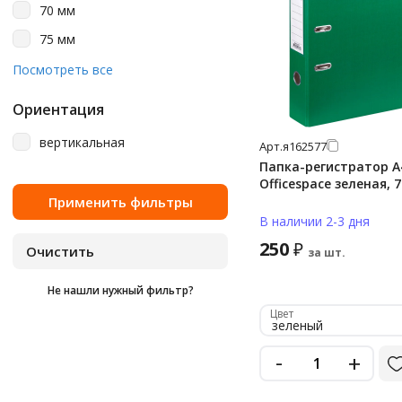
сиреневый
70 мм
тёмно-зелёный
75 мм
фиолетовый
80 мм
Посмотреть все
фисташковый
90 мм
Ориентация
черный
вертикальная
Арт.
я162577
черный матовый
Папка-регистратор А
черный мрамор
Officespace зеленая, 
шотландка
В наличии 2-3 дня
250
₽
за шт.
Не нашли нужный фильтр?
Цвет
зеленый
-
+