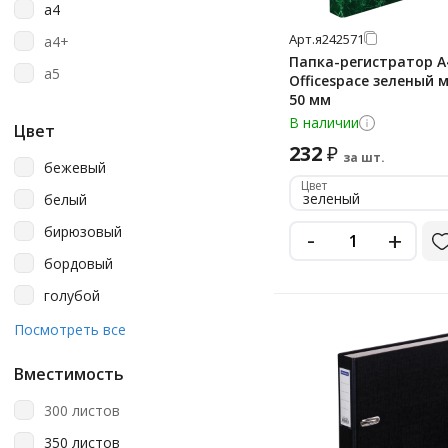
a4
Стамм
Арт.
я242571
a4+
Папка-регистратор А
a5
Officespace зеленый 
50 мм
В наличии
Цвет
232
₽
за шт.
бежевый
Цвет
зеленый
белый
бирюзовый
-
+
бордовый
голубой
желтый
Посмотреть все
зеленый
Вместимость
зеленый мрамор
300 листов
коричневый
350 листов