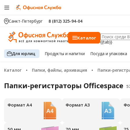
Санкт-Петербург
8 (812) 325-94-04
Каталог
{{tab}}
Для юрлиц
Продукты
и напитки
Посуда
и упаковка
Каталог
Папки, файлы, архивация
Папки-регист
Папки-регистраторы Officespace
Формат А4
Формат А3
Ф
50 мм
70 мм
7