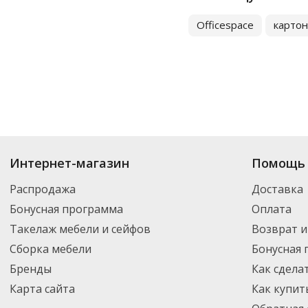
Officespace
карто
Купить
Папки-регистраторы
по цене от 172
₽
до 3 593
₽
. В ассортимент
Интернет-магазин
Помощь 
Вы можете выбрать нужный товар и добавить его в корзину для дальней
партнерской транспортной компанией DPD. Для постоянных клиентов -
Распродажа
Доставка
Бонусная программа
Оплата
Такелаж мебели и сейфов
Возврат и
Сборка мебели
Бонусная
Бренды
Как сдела
Карта сайта
Как купит