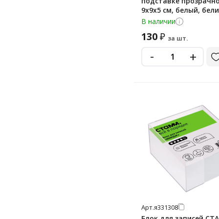
подставке прозрачно
9х9х5 см, белый, бели
80%, 129194
В наличии
130
₽
за шт.
-
+
Арт.
я331308
Блок для записей С