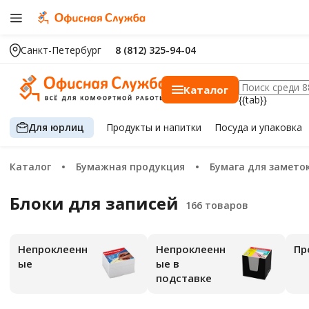
Санкт-Петербург
8 (812) 325-94-04
Каталог
{{tab}}
Для юрлиц
Продукты
и напитки
Посуда
и упаковка
Каталог
Бумажная продукция
Бумага для замето
Блоки для записей
Непроклеенн
Непроклеенн
П
ые
ые в
подставке