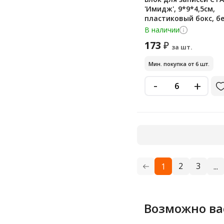
'Имидж', 9*9*4,5см,
пластиковый бокс, б
В наличии
173
₽
за шт.
Мин. покупка от 6 шт.
-
+
2
3
1
...
Возможно ва