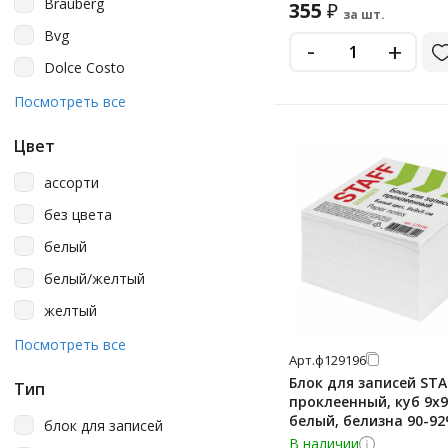
Brauberg
355
₽
за шт.
Bvg
-
+
Dolce Costo
Erich Krause
Посмотреть все
Galant
Цвет
Meshu
ассорти
Staff
без цвета
Стамм
белый
Филькина Грамота
белый/желтый
желтый
зеленый
Посмотреть все
Арт.
ф129196
красный
Блок для записей STA
Тип
проклеенный, куб 9х9
многоцветный
белый, белизна 90-92
блок для записей
мультиколор
129196
В наличии