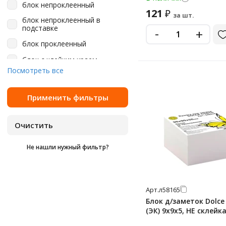
блок непроклеенный
неоновый
121
₽
за шт.
блок непроклеенный в
оранжевый
подставке
-
+
розовый
блок проклеенный
светло-серый
блок с клейким краем
Посмотреть все
черный
стандартные
Не нашли нужный фильтр?
Арт.
л58165
Блок д/заметок Dolce
(ЭК) 9х9х5, НЕ склейк