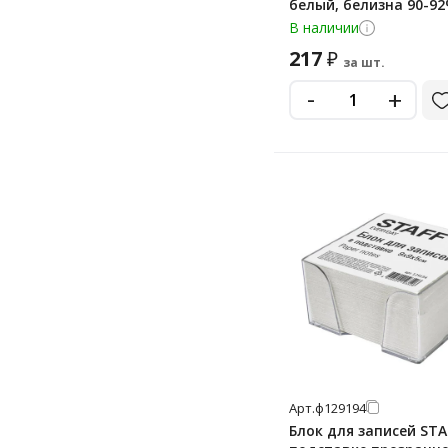
белый, белизна 90-92
129204
В наличии
217
₽
за шт.
-
+
Арт.
ф129194
Блок для записей STA