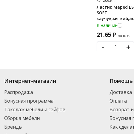
к712095
-
+
Ластик Maped ES
SOFT
каучук,мягкий,а
В наличии
21.65
₽
за шт.
-
+
Купить
Ручки, карандаши, маркеры
по цене от
₽
до
₽
. В ассортименте
ф151500
Интернет-магазин
Помощь 
можете выбрать нужный товар и добавить его в корзину для дальнейшег
Текстовыделител
Stick оранжевый,
партнерской транспортной компанией DPD. Для постоянных клиентов -
Распродажа
Доставка
скошенный нако
Бонусная программа
Оплата
В наличии
Такелаж мебели и сейфов
Возврат и
29.25
₽
за шт.
Сборка мебели
Бонусная
к973193
Мин. покупка от 12 ш
Бренды
Как сдела
Ластик каучуков
124 овальный дл