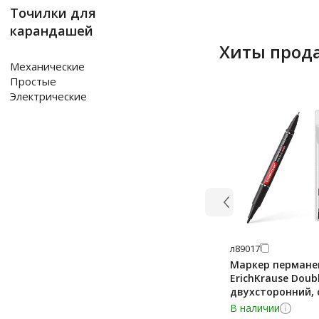
Точилки для
карандашей
Хиты прод
Механические
Простые
Электрические
я346474
Шариковая ручк
511 синяя, 0.7мм,
оранжевый корп
В наличии
13.14
₽
16.71
₽
л89017
-
+
Маркер пермане
ErichKrause Doubl
двухсторонний, 
черный, красный
В наличии