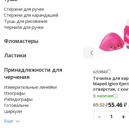
Стержни для ручек
Стержни для карандашей
Тушь для рисования
Чернила для ручки
Фломастеры
Ластики
Принадлежности для
я259843
черчения
Точилка для ка
Maped Igloo Eject
Измерительные линейки
отверстие, с ко
Изографы
ассорти корпус
В наличии
Рапидографы
55.46
₽
69.32
₽
Готовальни
Циркули
-
+
Еще