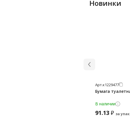
Новинки
Арт.
к1229477
Бумага туалетна
В наличии
91.13
₽
за упак