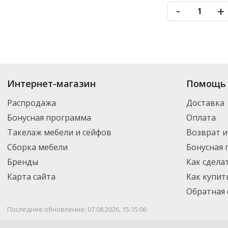
-
+
Купить
Все для туалетных комнат
по цене от
₽
до
₽
. В ассортименте и
Интернет-магазин
Помощь 
можете выбрать нужный товар и добавить его в корзину для дальнейшег
партнерской транспортной компанией DPD. Для постоянных клиентов -
Распродажа
Доставка
Бонусная программа
Оплата
Такелаж мебели и сейфов
Возврат и
Сборка мебели
Бонусная
Бренды
Как сдела
Карта сайта
Как купит
Обратная 
Последнее обновление: 07.08.2026, 15:15:06