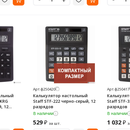
Арт.
ф250420
Арт.
ф250417
ольный
Калькулятор настольный
Калькулят
BKRG
Staff STF-222 черно-серый, 12
Staff STF-
, 12
разрядов
разрядов
В наличии
В наличии
529
1 032
₽
₽
за шт.
з