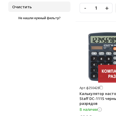
черный
-
+
черный/оливковый
Не нашли нужный фильтр?
Арт.
ф250428
Калькулятор наст
Staff DC-111S черны
разрядов
В наличии