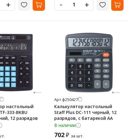
-
+
+
Арт.
ф250427
ор настольный
Калькулятор настольный
 STF-333-BKBU
Staff Plus DC-111 черный, 12
ний, 12 разрядов
разрядов, с батарекой АА
В наличии
702
₽
шт.
за шт.