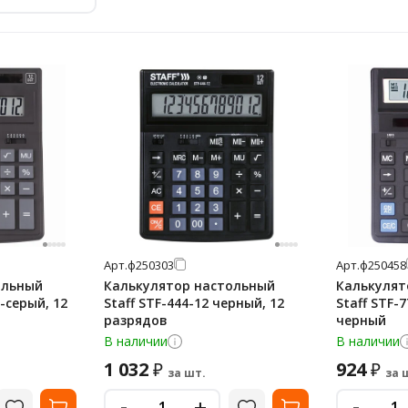
Арт.
ф250303
Арт.
ф250458
ольный
Калькулятор настольный
Калькулят
-серый, 12
Staff STF-444-12 черный, 12
Staff STF-
разрядов
черный
В наличии
В наличии
1 032
924
₽
₽
за шт.
за 
-
-
+