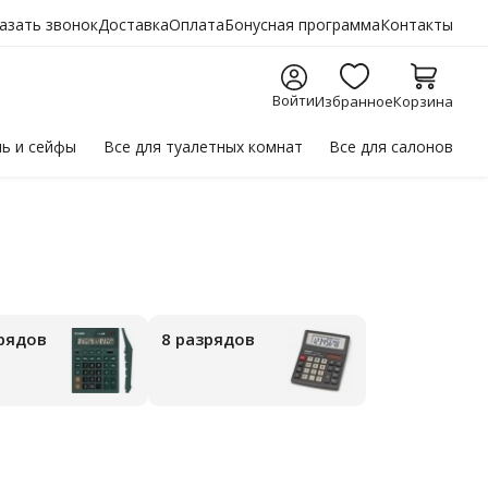
азать звонок
Доставка
Оплата
Бонусная программа
Контакты
Войти
Избранное
Корзина
ль
и сейфы
Все для
туалетных комнат
Все для
салонов
зрядов
8 разрядов