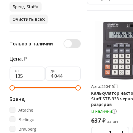
Бренд: Staff
Очистить все
Только в наличии
Цена,
₽
от
до
Арт.
ф250415
Калькулятор наст
Бренд
Staff STF-333 черно
разрядов
Attache
В наличии
637
Berlingo
₽
за шт.
Brauberg
-
+