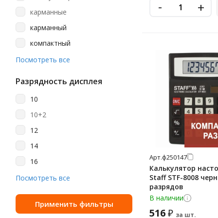
золотистый
-
+
карманные
красный
карманный
мятный
компактный
оранжевый
настольные
Посмотреть все
розовый
настольный
салатовый
Разрядность дисплея
научный
серебристый
10
серый
10+2
синий
12
сиреневый
14
Арт.
ф250147
темно-серый
16
Калькулятор наст
темно-синий
8
Staff STF-8008 черн
Посмотреть все
разрядов
фиолетовый
В наличии
черно-зеленый
516
₽
за шт.