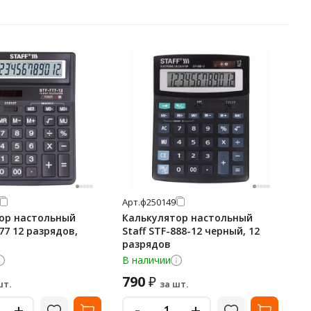
Арт.
ф250149
ор настольный
Калькулятор настольный
777 12 разрядов,
Staff STF-888-12 черный, 12
разрядов
В наличии
790
₽
шт.
за шт.
-
+
+