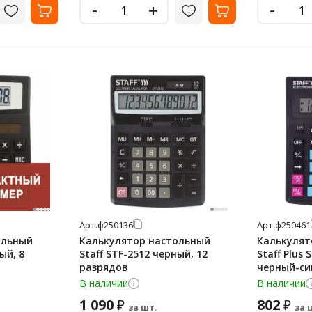
-
-
+
Арт.
ф250136
Арт.
ф250461
ольный
Калькулятор настольный
Калькулят
ый, 8
Staff STF-2512 черный, 12
Staff Plus
разрядов
черный-си
В наличии
В наличии
1 090
802
₽
₽
за шт.
за 