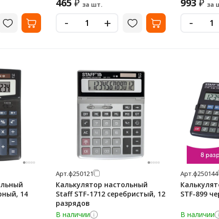
465
993
₽
₽
за шт.
за 
-
-
+
Арт.
ф250121
Арт.
ф250144
ольный
Калькулятор настольный
Калькулят
рный, 14
Staff STF-1712 серебристый, 12
STF-899 че
разрядов
В наличии
В наличии