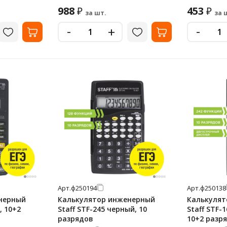
988
453
₽
₽
за шт.
за 
-
-
+
Арт.
ф250194
Арт.
ф250138
нерный
Калькулятор инженерный
Калькулят
, 10+2
Staff STF-245 черный, 10
Staff STF-
разрядов
10+2 разр