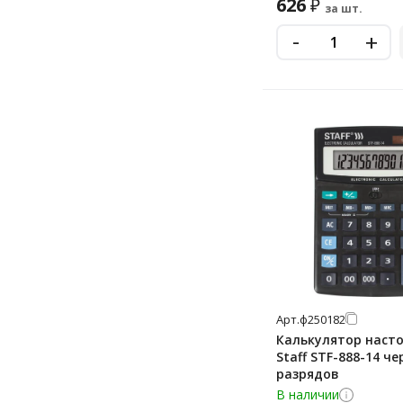
626
₽
за шт.
-
+
Арт.
ф250182
Калькулятор наст
Staff STF-888-14 че
разрядов
В наличии