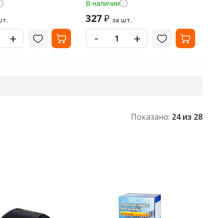
В наличии
327
₽
шт.
за шт.
-
+
+
Показано:
24
из 28