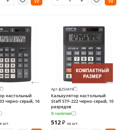
Арт.
ф250419
ор настольный
Калькулятор настольный
333 черно-серый, 16
Staff STF-222 черно-серый, 10
разрядов
В наличии
512
₽
а шт.
за шт.