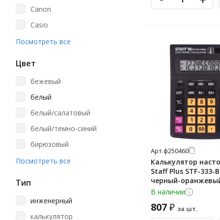
Canon
Casio
Citizen
Посмотреть все
Cromex
Цвет
Deli
бежевый
Eleven
белый
Staff
белый/салатовый
белый/темно-синий
бирюзовый
Арт.
ф250460
бордовый
Посмотреть все
Калькулятор наст
Staff Plus STF-333-
голубой
черный-оранжевый
Тип
разрядов
желтый
В наличии
инженерный
807
₽
зеленый
за шт.
калькулятор