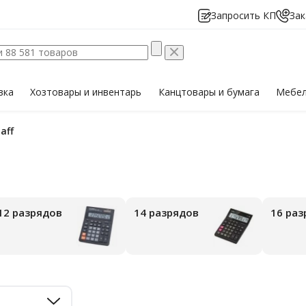
Запросить КП
Зак
вка
Хозтовары
и инвентарь
Канцтовары
и бумага
Мебе
taff
12 разрядов
14 разрядов
16 ра