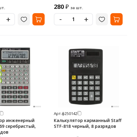
280
₽
шт.
за шт.
-
+
+
Арт.
ф250142
ор инженерный
Калькулятор карманный Staff
169 серебристый,
STF-818 черный, 8 разрядов
ядов