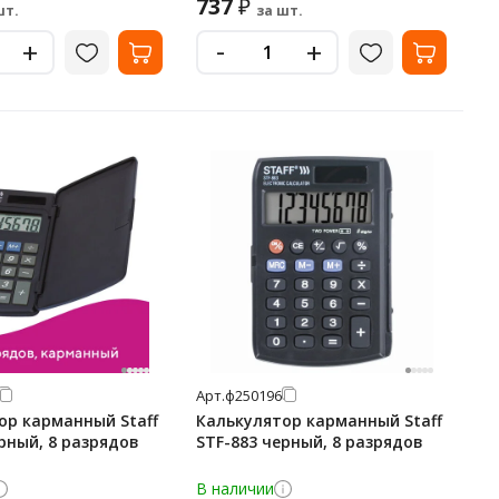
737
₽
шт.
за шт.
-
+
+
Арт.
ф250196
ор карманный Staff
Калькулятор карманный Staff
рный, 8 разрядов
STF-883 черный, 8 разрядов
В наличии