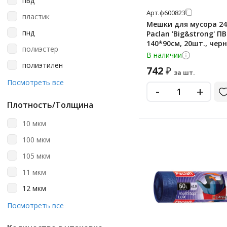
пвд
50х60 см
260 л
Арт.
ф600823
пластик
50х64 см
280 л
Мешки для мусора 2
пнд
Paclan 'Big&strong' ПВ
50х65 см
30 л
140*90см, 20шт., чер
полиэстер
цвета, в рулоне
51.5х51.5 см
В наличии
300 л
полиэтилен
742
₽
55х100 см
35 л
за шт.
псд
Посмотреть все
55х62 см
-
+
360 л
55х63 см
Плотность/Толщина
4.5 г
55х95 см
40 л
10 мкм
56х68 см
414
100 мкм
57х65 см
43 г
105 мкм
58х60 см
480 л
11 мкм
58х64 см
50 г
12 мкм
58х65 см
50 кг
120 мкм
Посмотреть все
58х66 см
50 л
13 мкм