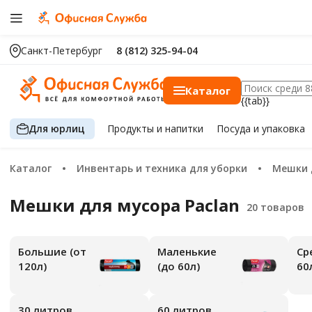
Санкт-Петербург
8 (812) 325-94-04
Каталог
{{tab}}
Для юрлиц
Продукты
и напитки
Посуда
и упаковка
Каталог
Инвентарь и техника для уборки
Мешки
Мешки для мусора Paclan
Большие (от
Маленькие
Средние (от
120л)
(до 60л)
60
30 литров
60 литров