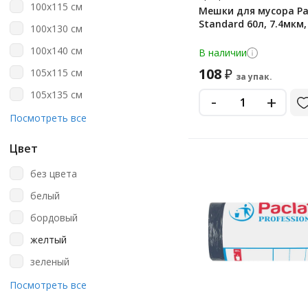
100х115 см
Мешки для мусора Pa
Horeca
Standard 60л, 7.4мкм,
100х130 см
Laima
100х140 см
В наличии
Lomberta
108
₽
105х115 см
за упак.
Luscan
105х135 см
-
+
Merida
105х150 см
Посмотреть все
Metro Professional
105х55 см
Officeclean
Цвет
110х115 см
Paclan
без цвета
112х140 см
Tts
белый
115х140 см
Vclean
бордовый
120х160 см
Vega
желтый
125х125 см
Viva
зеленый
130х170 см
Аквикомп
какао
Посмотреть все
140х125 см
Артпласт
коричневый