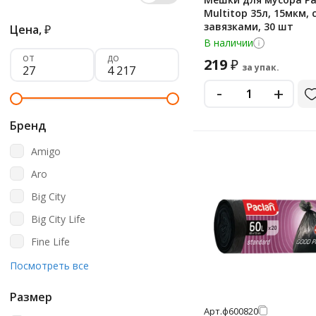
Multitop 35л, 15мкм, 
завязками, 30 шт
Цена,
₽
В наличии
от
до
219
₽
за упак.
-
+
Бренд
Amigo
Aro
Big City
Big City Life
Fine Life
Fun Clean
Посмотреть все
Gren Pack
Размер
Grifon
Арт.
ф600820