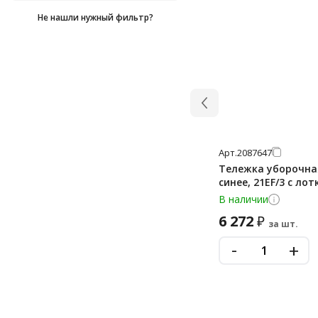
75х85 см
55 мкм
Не нашли нужный фильтр?
80х106 см
6 мкм
80х110 см
6.5 мкм
86х105 см
60 мкм
86х125 см
65 мкм
87х120 см
7 мкм
88х140 см
7.3 мкм
Арт.
2087647
88х150 см
Тележка уборочная
7.4 мкм
синее, 21EF/3 с ло
90х110 см
7.6 мкм
В наличии
90х120 см
70 мкм
6 272
₽
за шт.
90х125 см
8 мкм
-
+
90х130 см
80 мкм
90х135 см
90х140 см