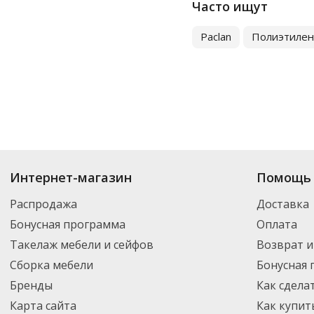
Часто ищут
95х135 см
95х55 см
Paclan
Полиэтиле
Купить
Мусорные мешки
по цене от 26.97
₽
до 4 217
₽
. В ассортименте 
Интернет-магазин
Помощь 
Вы можете выбрать нужный товар и добавить его в корзину для дальней
партнерской транспортной компанией DPD. Для постоянных клиентов -
Распродажа
Доставка
Бонусная программа
Оплата
Такелаж мебели и сейфов
Возврат и
Сборка мебели
Бонусная
Бренды
Как сдела
Карта сайта
Как купит