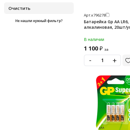
cr2450
Арт.
к796278
cr430
Не нашли нужный фильтр?
Батарейка Gp AA LR6, 
d
алкалиновая, 20шт/у
d lr20 (большие)
В наличии
lr03
1 100
₽
за
lr41
-
+
lr43
lr44
lr44 (g13, v13ga, a76)
lr626
lr66
mn1604 (6f22)
mn1604 (6lr61)
mn27