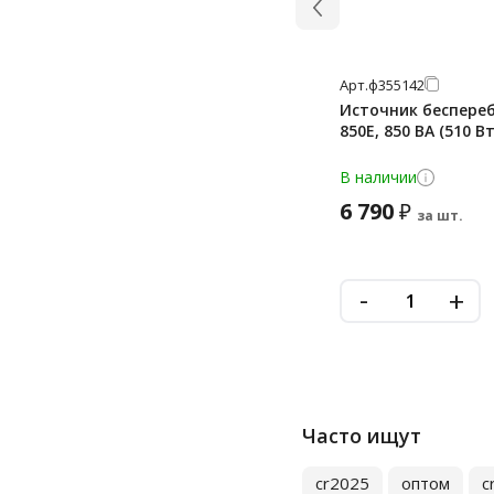
Арт.
ф355142
Источник беспере
850E, 850 ВА (510 В
В наличии
6 790
₽
за шт.
-
+
Часто ищут
cr2025
оптом
c