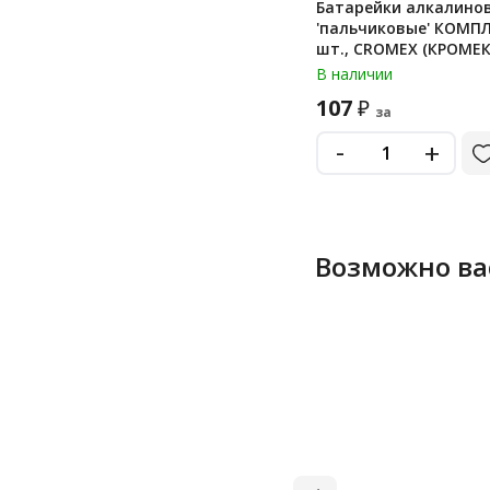
Батарейки алкалино
'пальчиковые' КОМПЛ
шт., CROMEX (КРОМЕК
Alkaline, AA (LR6, 15A)
В наличии
457132
107
₽
за
-
+
Возможно ва