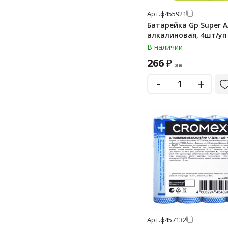
Арт.
ф455921
pr41
Батарейка Gp Super A
дисковые «монетки»
алкалиновая, 4шт/уп
дисковые «таблетки»
В наличии
266
₽
крона
за
-
крона 9v
+
Арт.
ф457132