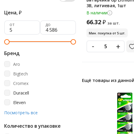
3В, литиевая, 1шт
Цена,
₽
В наличии
66.32
₽
за шт.
от
до
Мин. покупка от 5 шт.
-
+
Бренд
Aro
Bigtech
Ещё товары из данной
Cromex
Duracell
Eleven
Energizer
Посмотреть все
Ergolux
Количество в упаковке
Gp