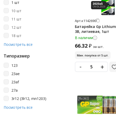
1 шт
Kodak
10 шт
Opticell
11 шт
Арт.
к1142690
Philips
Батарейка Gp Lithium
12 шт
Smart Buy
3В, литиевая, 1шт
18 шт
В наличии
Smartbuy
2 шт
Посмотреть все
66.32
₽
за шт.
Sonnen
20 шт
Varta
Типоразмер
Мин. покупка от 5 шт.
24 шт
-
+
123
30 шт
23ae
4 шт
23af
40 шт
27a
5 шт
3r12 (3lr12, mn1203)
6 шт
a23
Посмотреть все
60 шт
a27