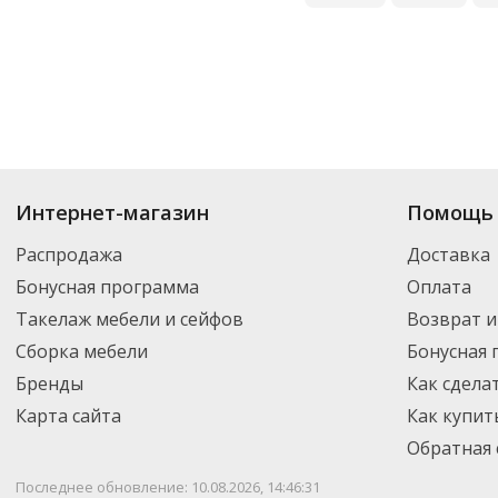
Купить
Батарейки
по цене от 4.96
₽
до 4 586
₽
. В ассортименте интерне
Интернет-магазин
Помощь 
выбрать нужный товар и добавить его в корзину для дальнейшего оформ
транспортной компанией DPD. Для постоянных клиентов - скидка, мини
Распродажа
Доставка
Бонусная программа
Оплата
Такелаж мебели и сейфов
Возврат и
Сборка мебели
Бонусная
Бренды
Как сдела
Карта сайта
Как купит
Обратная 
Последнее обновление: 10.08.2026, 14:46:31