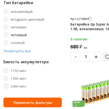
8 шт
Тип батарейки
aa
алкалиновый
aa (пальчиковые)
Арт.
к216804
воздушно-цинковый
aa/aaa
Батарейка Gp Super A
литиевая
1.5В, алкалиновые, 1
aaa
литиевый
aaa (мизинчиковые)
В наличии
солевой
680
c
₽
за
щелочная
Посмотреть все
cr123a
-
+
щелочной (алкалиновый)
cr1616
Емкость аккумулятора
cr2
1150 мАч
cr2016
1300 мАч
cr2025
2400 мАч
cr2025 (5003lc)
cr2032
cr2032 (5004lc)