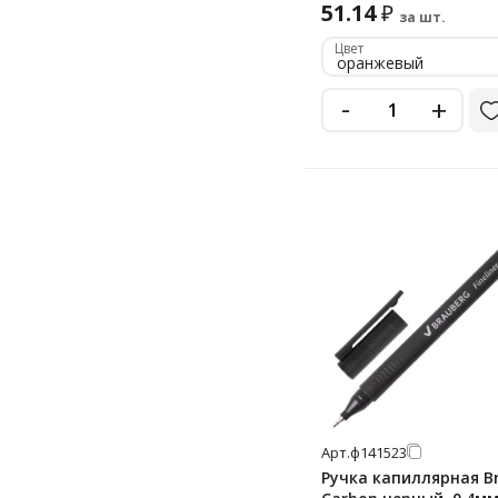
51.14
₽
за шт.
Цвет
оранжевый
-
+
Арт.
ф141523
Ручка капиллярная B