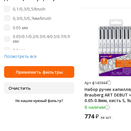
темно-зеленый
оранжевый
0,1/0,3/0,5/brush
темно-серый
прозрачный
0,3/0,5/0,7мм/brush
темно-синий
розовый
0.05 мм
фиалковый
салатовый
0.05/0.1/0.2/0.3/0.4/0.5/0.7/0.9
фиолетовый
серебристый
мм
фуксия
серый
0.1 мм
Посмотреть все
чёрный
синий
0.1/0.3/0.5/0.7 мм
черный
темно-синий
0.2 мм
ярко-фиолетовый
фиолетовый
0.3 мм
Арт.
ф143944
черный
0.3/0.4/0.8 мм
Набор ручек капилл
Brauberg ART DEBUT 
0.35 мм
0.05-0.8мм, кисть S, 
Не нашли нужный фильтр?
0.4 мм
В наличии
774
₽
0.45 мм
за шт.
0.5 мм