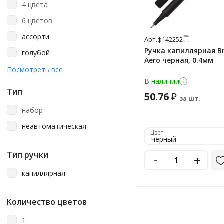
4 цвета
Faber-Castell
6 цветов
Kores
ассорти
Арт.
ф142252
Luxor
Ручка капиллярная B
голубой
Maped
Aero черная, 0.4мм
желтый
Посмотреть все
Marvy
В наличии
зеленое яблоко
Pensan
Тип
50.76
₽
за шт.
зеленый
Schneider
набор
кобальтово-бирюзовый
Sketch&art
неавтоматическая
коралловый
Цвет
Stabilo
черный
коричневый
Тип ручки
Uni
-
+
красное дерево
Winsor&newton
капиллярная
красный
лазурный
Количество цветов
малиновый
1