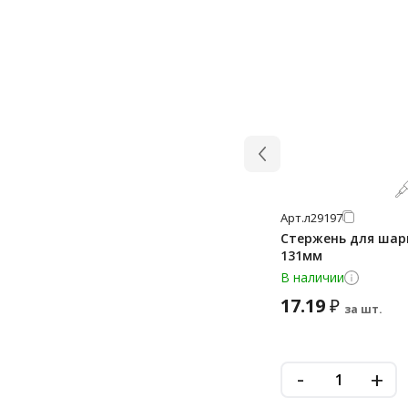
Арт.
л29197
Стержень для шарик
131мм
В наличии
17.19
₽
за шт.
-
+