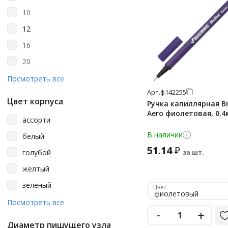
морская волна
10
неоновый красный
12
неоновый розовый
16
оливковый
20
оранжевый
24
Посмотреть все
песочный
Арт.
ф142255
25
Цвет корпуса
разноцветный
Ручка капиллярная B
30
Aero фиолетовая, 0.
розовый
ассорти
36
В наличии
светло-зеленый
белый
4
51.14
₽
серебристо-серый
голубой
за шт.
48
серый
желтый
6
синий
зеленый
Цвет
60
фиолетовый
сиреневый
коричневый
Посмотреть все
8
-
+
сливовый
красный
Диаметр пишущего узла