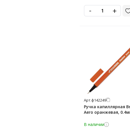
0.6 мм
-
+
0.7 мм
0.8 мм
1.2 мм
2 мм
brush
отсутствует
Арт.
ф142249
Ручка капиллярная B
Aero оранжевая, 0.4
В наличии