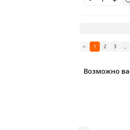
овощечистка
органайзер - корзина
открывалка
открывалка для консервных
банок
охладитель бутылок
2
3
1
...
половник
пресс для чеснока
Возможно ва
приспособление для резки
пробка
сетка для пиццы
ситечко
сито
скалка
ступка с пестиком