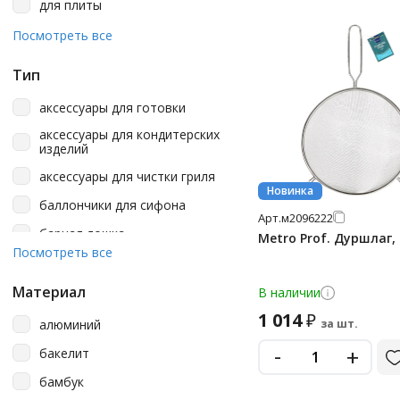
для плиты
Hobby Life
для приготовления пищи
Посмотреть все
Horeca
для птицы
Тип
Idea
для раковины
аксессуары для готовки
Julia Vysotskaya
для рыбы
аксессуары для кондитерских
Laima
для сковороды
изделий
Master Whip
для сушки посуды
аксессуары для чистки гриля
Новинка
Metal Craft
для торта
баллончики для сифона
Арт.
м2096222
Metro Professional
для яиц
барная ложка
Metro Prof. Дуршлаг,
Посмотреть все
Monsieur Perrin
дляуборкиимытьяпола
ведерко для льда
Pasabahce
другие сферы применения
ведро для уборки с крышкой
Материал
В наличии
Phibo
1 014
₽
универсальное
венчик
алюминий
за шт.
Plast Team
воронка
-
+
бакелит
Primaura
гейзер
бамбук
Pyrex