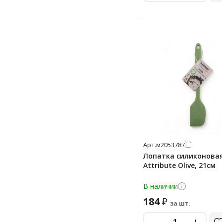
мензурка
мерный стакан
мешок кондитерский
миска
молоток для мяса
набор
набор барных аксессуаров
набор кухонных
принадлежностей
набор форм для вырезания
Арт.
м2053787
теста
Лопатка силиконова
ножеточка
Attribute Olive, 21см
ножницы кухонные
В наличии
ножницы-секатор
184
₽
за шт.
овощерезка
-
+