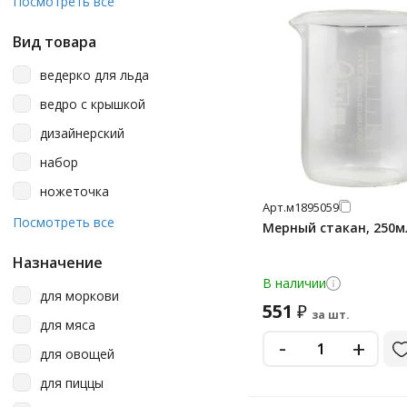
Посмотреть все
Barinoff
Вид товара
Boomhouse
ведерко для льда
Borner
ведро с крышкой
Brasson
дизайнерский
Brauberg
набор
Centek
ножеточка
Chef
Арт.
м1895059
открывалка
Посмотреть все
Мерный стакан, 250м
Chef&amp;sommelier
стандартный
Daswerk
Назначение
сушилка для столовых
В наличии
Esprado
приборов
для моркови
551
₽
за шт.
Fackelmann
точилка для ножей
для мяса
-
+
Firewood
штопор-открывалка
для овощей
Forester
для пиццы
Gastrorag