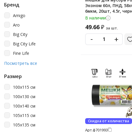
Бренд
Эконом 60л, ПНД, 58х
6мкм, 20шт, 4.5г, чер
Amigo
цвета, в рулоне
В наличии
Aro
49.66
₽
за шт.
Big City
-
+
Big City Life
Fine Life
Fun Clean
Посмотреть все
Gren Pack
Размер
Grifon
100х115 см
Horeca
100х130 см
Laima
100х140 см
Lomberta
105х115 см
Luscan
Скидка от количества
105х135 см
Merida
Арт.
ф701993