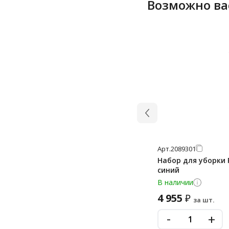
Возможно ва
87х120 см
7 мкм
88х140 см
7.3 мкм
88х150 см
7.4 мкм
90х110 см
7.6 мкм
90х120 см
70 мкм
90х125 см
8 мкм
90х130 см
80 мкм
90х135 см
90х140 см
Арт.
2089301
95х135 см
Набор для уборки 
95х55 см
синий
В наличии
4 955
₽
за шт.
-
+