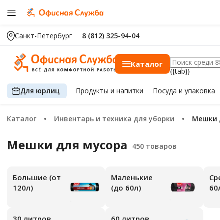
Санкт-Петербург
8 (812) 325-94-04
Каталог
{{tab}}
Для юрлиц
Продукты
и напитки
Посуда
и упаковка
Каталог
Инвентарь и техника для уборки
Мешки
Мешки для мусора
Большие (от
Маленькие
Средние (от
120л)
(до 60л)
60
30 литров
60 литров