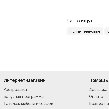
Часто ищут
Полиэтиленовые
Интернет-магазин
Помощь 
Мешки для мусора нужны в офисах, бизнес-центрах, магазин
Распродажа
Доставка
отходов и расход упаковки на смену контейнеров. Для ра
Бонусная программа
Оплата
содержимого, отдельный мешок для строительного мусора
мусора, модели для бытового и строительного мусора, ва
Такелаж мебели и сейфов
Возврат и