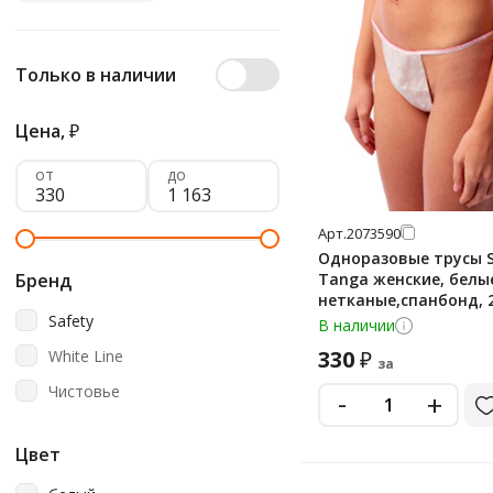
Только в наличии
Цена,
₽
от
до
Арт.
2073590
Одноразовые трусы S
Бренд
Tanga женские, белы
нетканые,спанбонд, 
Safety
В наличии
330
White Line
₽
за
Чистовье
-
+
Цвет