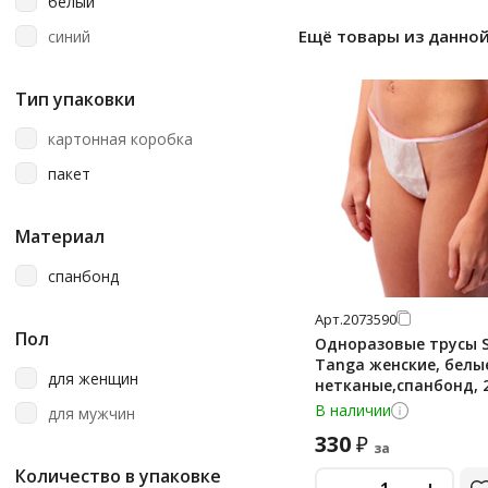
белый
Ещё товары из данной
синий
Тип упаковки
картонная коробка
пакет
Материал
спанбонд
Арт.
2073590
Пол
Одноразовые трусы S
Tanga женские, белы
для женщин
нетканые,спанбонд, 
В наличии
для мужчин
330
₽
за
Количество в упаковке
-