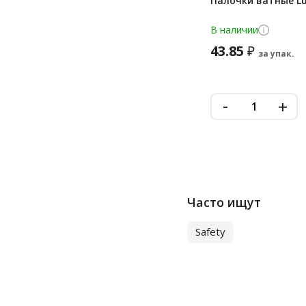
Палочки ватные Lu
В наличии
43.85
₽
за упак.
-
+
Часто ищут
Safety