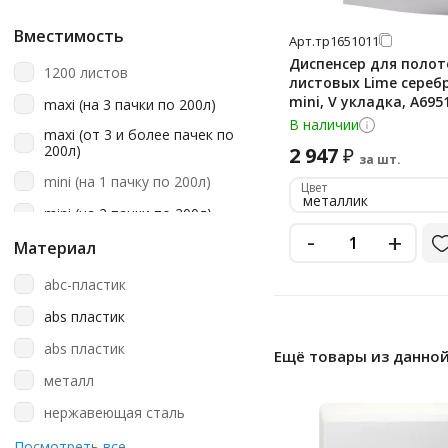
m2
листовые полотенца v
m2/m4
Вместимость
Арт.
тр1651011
сложения
Диспенсер для полот
m4
листовые полотенца z
1200 листов
листовых Lime сереб
сложения
w2
mini, V укладка, A69
maхi (на 3 пачки по 200л)
рулонные
В наличии
н1
maхi (от 3 и более пачек по
рулонный
200л)
2 947
₽
за шт.
н2
рулонный с центральной
mini (на 1 пачку по 200л)
Цвет
вытяжкой
металлик
mini (на 2 пачки по 200л)
рулоны с центральной
-
+
вытяжкой
Материал
abc-пластик
abs пластик
аbs пластик
Ещё товары из данной
металл
нержавеющая сталь
нержавеющая сталь (aisi 304)
Посмотреть все