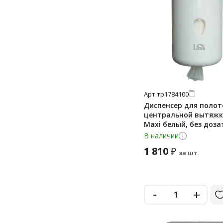
home
inox
ksitex
lsa
matic solution
maxi
Арт.
тр1784100
metal
Диспенсер для полот
центральной вытяжк
one
Maxi белый, без доза
931300
original
В наличии
1 810
₽
peakserve
за шт.
performance
premium
-
+
prestige
prima