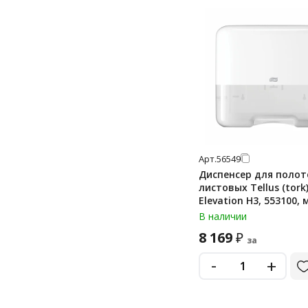
Арт.
56549
Диспенсер для полот
листовых Tellus (tork
Elevation H3, 553100, 
белый
В наличии
8 169
₽
за
-
+