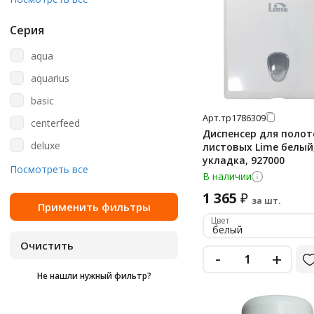
пластик
Серия
сталь
aqua
aquarius
basic
Арт.
тр1786309
centerfeed
Диспенсер для полот
deluxe
листовых Lime белый,
укладка, 927000
eco
Посмотреть все
В наличии
elevation
1 365
₽
за шт.
etalon
Цвет
белый
extra
-
+
extra white/grey
Не нашли нужный фильтр?
fresh line
harmony