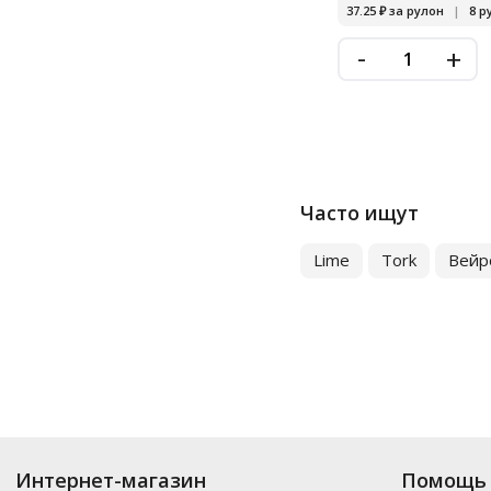
37.25
₽
за рулон
|
8 р
-
+
Часто ищут
Lime
Tork
Вейр
Купить
Диспенсеры для бумажных полотенец
по цене от 1 043
₽
до 123 
Интернет-магазин
Помощь 