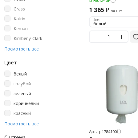
В наличии
1 365
Grass
₽
за шт.
Katrin
Цвет
белый
Keman
-
+
Kimberly-Clark
Ksitex
Посмотреть все
Laima
Цвет
Lime
белый
Luscan
голубой
Merida
зеленый
Nofer
коричневый
Officeclean
красный
Solvo
металлик
Посмотреть все
TEMCA/Челтекс
Арт.
тр1784100
оранжевый
Tellus (tork)
Система