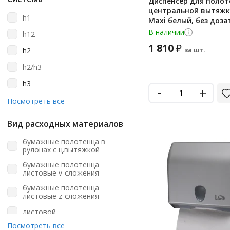
Диспенсер для полот
серебристый
центральной вытяжк
Tts
h1
Maxi белый, без доза
серый
931300
Veiro Professional
В наличии
h12
стальной
1 810
₽
Wisepro
h2
за шт.
черный
h2/h3
h3
-
+
h5
Посмотреть все
kcr1
Вид расходных материалов
kcr2
бумажные полотенца в
kcr3
рулонах с ц.вытяжкой
бумажные полотенца
kcr4
листовые v-сложения
kcr5
бумажные полотенца
листовые z-сложения
m1
листовой
m1/m2
Посмотреть все
листовые