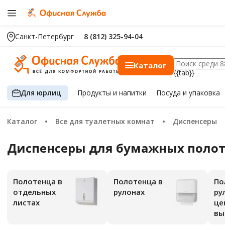
Санкт-Петербург
8 (812) 325-94-04
Каталог
{{tab}}
Для юрлиц
Продукты
и напитки
Посуда
и упаковка
Каталог
Все для туалетных комнат
Диспенсеры
Диспенсеры для бумажных поло
Полотенца в
Полотенца в
Полотенца в
отдельных
рулонах
ру
листах
це
вы