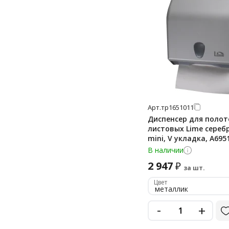
prima mini
professional
reflex
slimroll
special edition
stella
stella r
Арт.
тр1651011
Диспенсер для полот
super
листовых Lime сереб
mini, V укладка, A69
top
В наличии
ultra
2 947
₽
за шт.
Цвет
металлик
-
+