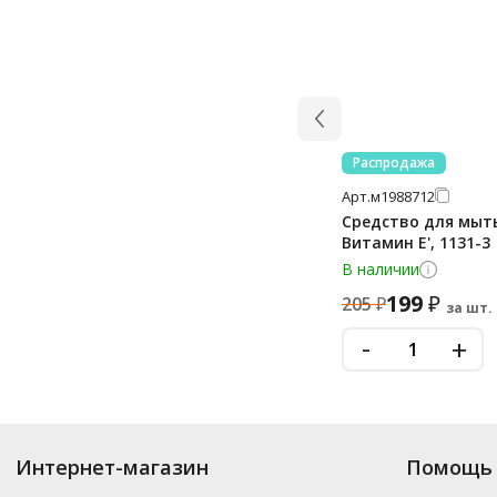
Распродажа
Арт.
м1988712
Средство для мыть
Витамин Е', 1131-3
В наличии
199
₽
205
₽
за шт.
-
+
Купить
Офисная мебель и сейфы
по цене от
₽
до
₽
. В ассортименте и
Интернет-магазин
Помощь 
можете выбрать нужный товар и добавить его в корзину для дальнейшег