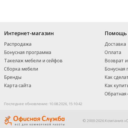
Купить
Средства для мытья полов
по цене от 89.06
₽
до 76 929
₽
. В ассо
Интернет-магазин
Помощь 
новинки. Вы можете выбрать нужный товар и добавить его в корзину дл
России – партнерской транспортной компанией DPD. Для постоянных кл
Распродажа
Доставка
Бонусная программа
Оплата
Такелаж мебели и сейфов
Возврат и
Сборка мебели
Бонусная
Бренды
Как сдела
Карта сайта
Как купит
Обратная 
Последнее обновление: 10.08.2026, 15:10:42
© 2000-2026 Компания «