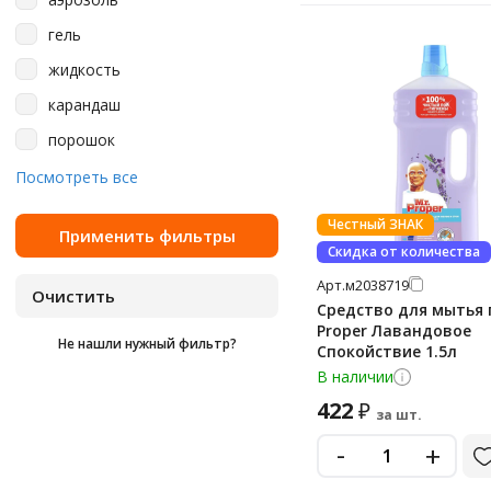
лимон и мята
пробковое покрытие
Золушка
гель
лимон/мята
сантехника
Мега
жидкость
лотос
стены
Мистер Мускул
карандаш
морская свежесть
твердые поверхности
Ника
порошок
нейтральная
устойчивые к щелочам
ПитХим
спрей
Посмотреть все
поверхности
океанская свежесть
Химитек
фасады зданий
отсутствует
Честный ЗНАК
Чистин
Скидка от количества
щелочестойкие поверхности
после дождя
Чистолюб
Арт.
м2038719
свежесть
Средство для мытья 
цветущая сакура
Proper Лавандовое
Не нашли нужный фильтр?
Спокойствие 1.5л
цветы
В наличии
цитрус
422
₽
за шт.
цитрусовая свежесть
-
+