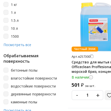
1 кг
Glorix
1 л
Grass
1.5 л
Hadlee
10 л
Help
1500
Karcher
200 л
Посмотреть все
Kiehl
Честный ЗНАК
3 л
Laima
Обрабатываемая
Арт.
я257300
300 мл
поверхность
Средство для мытья 
Localan
Officeclean Proffesiona
400 г
бетонные полы
Luscan
морской бриз, конце
4500
В наличии
влагостойкие поверхности
Merida
5 кг
501
₽
водостойкие поверхности
за шт.
Metro Professional
5 л
-
+
деревянные порверхности
Modus
5.1 л
каменные полы
Mr Proper
5.6 кг
кафель
Посмотреть все
MrWhite