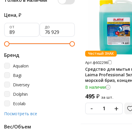
Только в наличии
Цена,
₽
от
до
Честный ЗНАК
Бренд
Арт.
ф602296
Aqualon
Средство для мытья 
Laima Professional 5кг
Bagi
морской бриз, конце
Diversey
В наличии
Dolphin
495
₽
за шт.
Ecolab
-
+
Edding
Посмотреть все
Effect
Вес/Объем
Effect Схз