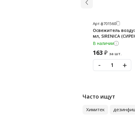
Арт.
ф701560
Освежитель возду
мл, SIRENICA (СИРЕ
В наличии
163
₽
за шт.
-
+
Часто ищут
Химитек
дезинфиц