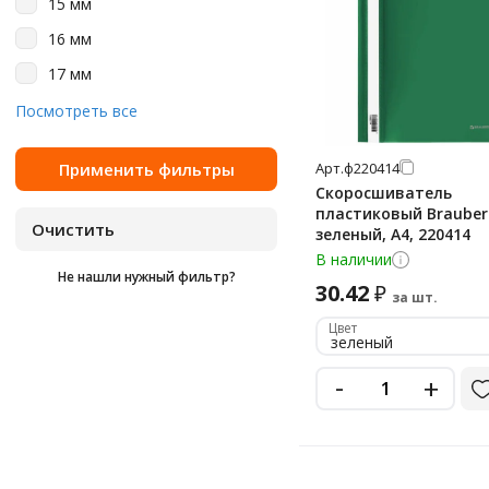
15 мм
персиковый
16 мм
полупрозрачный
17 мм
розовый
18 мм
Посмотреть все
розовый неон
2-24 мм
розовый/голубой
Арт.
ф220414
20 мм
салатовый
Скоросшиватель
21 мм
пластиковый Brauber
серебристый
зеленый, А4, 220414
22 мм
серебряный металлик
В наличии
Не нашли нужный фильтр?
25 мм
30.42
₽
серый
за шт.
30 мм
синий
Цвет
зеленый
35 мм
сиреневый
-
+
сиреневый металлик
фиолетовый
фламинго