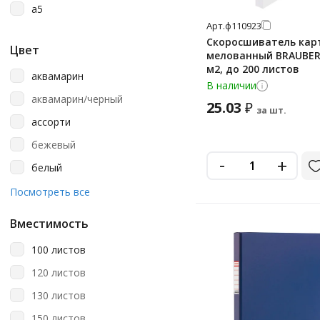
a5
Юнландия
Арт.
ф110923
Скоросшиватель кар
Цвет
мелованный BRAUBERG
м2, до 200 листов
аквамарин
В наличии
аквамарин/черный
25.03
₽
за шт.
ассорти
бежевый
-
+
белый
бесцветный
Посмотреть все
бирюзовый
Вместимость
голубой
100 листов
голубой неон
120 листов
желтый
130 листов
желтый неон
150 листов