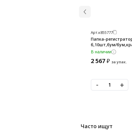
Арт.
к855777
Папка-регистратор
б,10шт,бум/бум,кр
В наличии
2 567
₽
за упак.
-
+
Часто ищут