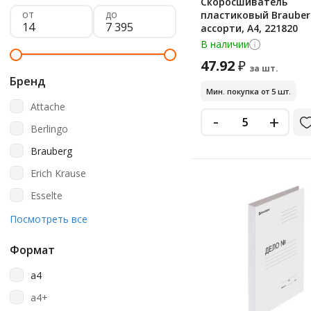
Скоросшиватель
от
до
пластиковый Brauber
ассорти, А4, 221820
В наличии
47.92
₽
за шт.
Бренд
Мин. покупка от 5 шт.
Attache
-
+
Berlingo
Brauberg
Erich Krause
Esselte
Officespace
Посмотреть все
Staff
Формат
Бюрократ
a4
Промтара
a4+
Стамм