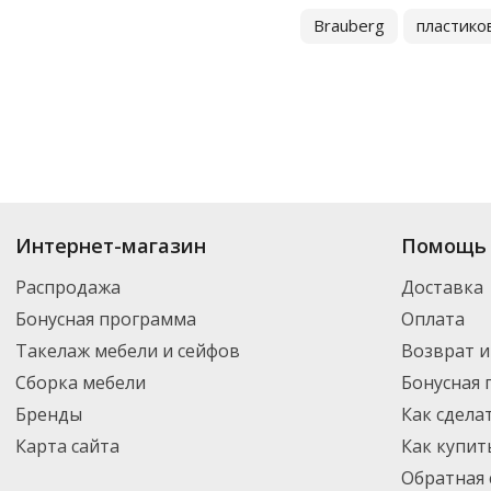
Brauberg
пластико
Купить
Скоросшиватели
по цене от 14.46
₽
до 7 395
₽
. В ассортименте 
Интернет-магазин
Помощь 
можете выбрать нужный товар и добавить его в корзину для дальнейшег
партнерской транспортной компанией DPD. Для постоянных клиентов -
Распродажа
Доставка
Бонусная программа
Оплата
Такелаж мебели и сейфов
Возврат и
Сборка мебели
Бонусная
Бренды
Как сдела
Карта сайта
Как купит
Обратная 