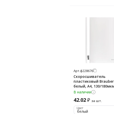
Арт.
ф228676
Скоросшиватель
пластиковый Brauber
белый, А4, 130/180мк
В наличии
42.02
₽
за шт.
Цвет
белый