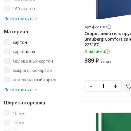
зеленый
160 листов
зеленый неон
200 листов
Посмотреть все
зеленый хамелеон
Арт.
ф223187
250 листов
коралловый
Материал
Скоросшиватель пр
290 листов
Brauberg Comfort син
коричневый
картон
223187
300 листов
красный
В наличии
картон/пвх
50 листов
лаванда/черный
389
₽
мелованный картон
за шт.
до 200
лиловый
микрогофрокартон
малиновый
немелованный картон
-
+
многоцветный рисунок
пластик
Посмотреть все
мятный
Ширина корешка
мятный/черный
10 мм
оранжевый
14 мм
оранжевый неон