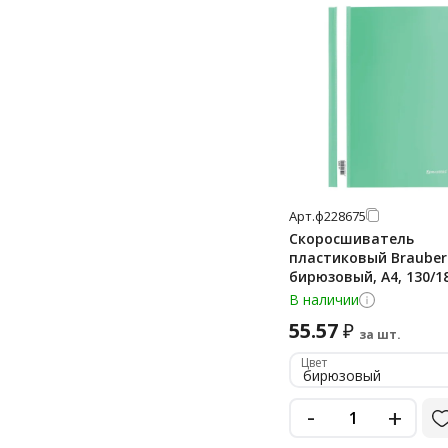
черный
Арт.
ф228675
Скоросшиватель
пластиковый Brauber
бирюзовый, А4, 130/
В наличии
55.57
₽
за шт.
Цвет
бирюзовый
-
+