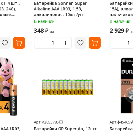
КТ 4 шт.,
Батарейка Sonnen Super
Батарейки 
3, 24G),
Alkaline AAA LR03, 1.5В,
15А), алка
овые,
алкалиновая, 10шт/уп
пальчиков
шт., 15A-2
В наличии
В наличии
348
2 929
₽
₽
за
з
-
-
+
Арт.
м2053785
Арт.
ф454659
 AAA LR03,
Батарейки GP Super Aa, 12шт
Батарейка 