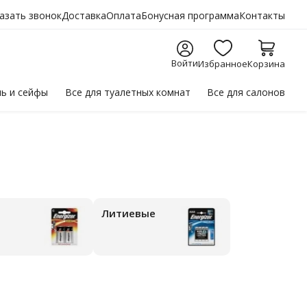
азать звонок
Доставка
Оплата
Бонусная программа
Контакты
Войти
Избранное
Корзина
ль
и сейфы
Все для
туалетных комнат
Все для
салонов
Литиевые