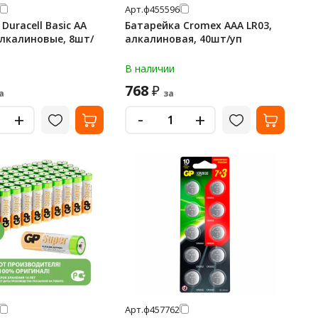
Арт.
ф455596
Duracell Basic АА
Батарейка Cromex AAA LR03,
 алкалиновые, 8шт/
алкалиновая, 40шт/уп
В наличии
768
₽
а
за
-
+
+
Арт.
ф457762