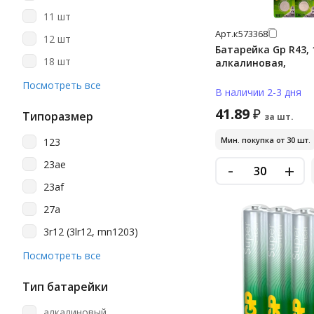
Opticell
11 шт
Philips
Арт.
к573368
12 шт
Promega
Батарейка Gp R43, 
18 шт
алкалиновая,
Promega Jet
2 шт
Посмотреть все
В наличии 2-3 дня
Smart Buy
20 шт
41.89
₽
Smartbuy
Типоразмер
за шт.
24 шт
Sonnen
Мин. покупка от 30 шт.
123
30 шт
Varta
23ae
-
+
4 шт
23af
40 шт
27a
5 шт
3r12 (3lr12, mn1203)
6 шт
a23
Посмотреть все
60 шт
a27
8 шт
Тип батарейки
aa
алкалиновый