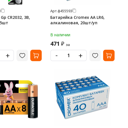
1
Арт.
ф455593
Gp CR2032, 3В,
Батарейка Cromex АА LR6,
 5шт
алкалиновая, 20шт/уп
В наличии
471
₽
за
-
+
+