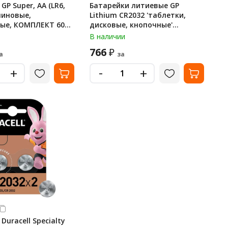
GP Super, AA (LR6,
Батарейки литиевые GP
линовые,
Lithium CR2032 'таблетки,
ые, КОМПЛЕКТ 60
дисковые, кнопочные'
CRVS60
КОМПЛЕКТ 10 шт. (ПРОМО
В наличии
7+3), CR2032-7/3
766
₽
а
за
-
+
+
Duracell Specialty