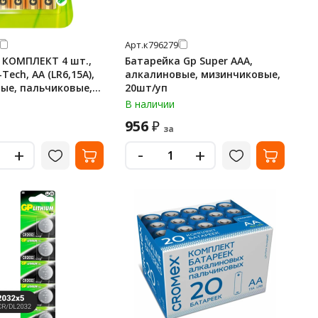
Арт.
к796279
 КОМПЛЕКТ 4 шт.,
Батарейка Gp Super AAA,
Tech, AA (LR6,15А),
алкалиновые, мизинчиковые,
ые, пальчиковые,
20шт/уп
, 15A3/1-2CR4
В наличии
956
₽
за
-
+
+