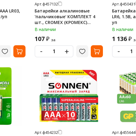
Арт.
ф457132
Арт.
ф450431
AAA LR03,
Батарейки алкалиновые
Батарейка 
/уп
'пальчиковые' КОМПЛЕКТ 4
LR6, 1.5В,
шт., CROMEX (КРОМЕКС)
уп
Alkaline, AA (LR6, 15A), спайка,
В наличии
В наличии
457132
107
1 136
₽
₽
за
з
-
-
+
Арт.
ф454232
Арт.
ф455644