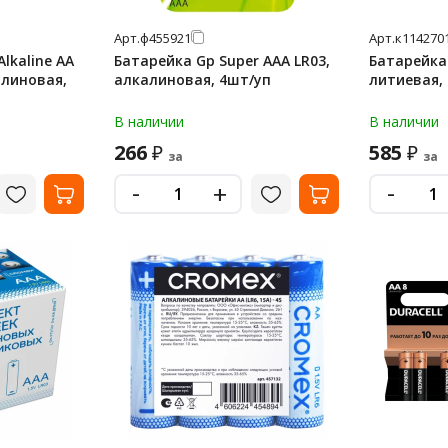
Арт.
ф455921
Арт.
к114270
lkaline AA
Батарейка Gp Super AAA LR03,
Батарейка 
алкалиновая, 4шт/уп
литиевая,
В наличии
В наличии
266
585
₽
₽
за
за
-
-
+