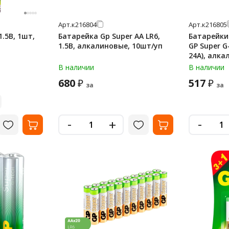
Арт.
к216804
Арт.
к216805
1.5В, 1шт,
Батарейка Gp Super AA LR6,
Батарейки
1.5В, алкалиновые, 10шт/уп
GP Super G
24А), алка
мизинчико
В наличии
В наличии
24A-2CRB1
680
517
₽
₽
за
за
-
-
+