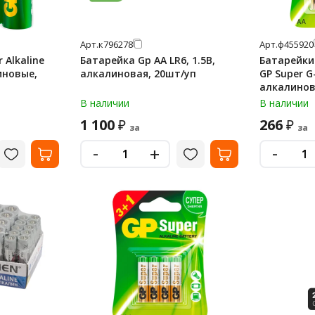
Арт.
к796278
Арт.
ф455920
 Alkaline
Батарейка Gp AA LR6, 1.5В,
Батарейки
линовые,
алкалиновая, 20шт/уп
GP Super G-
алкалинов
ПРОМО 3+1
В наличии
В наличии
1 100
266
₽
₽
за
за
-
-
+