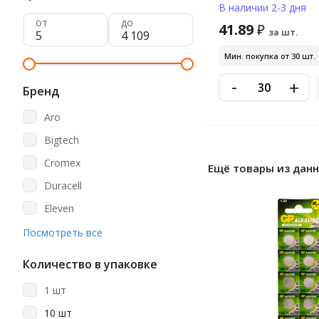
В наличии 2-3 дня
от
до
41.89
₽
за шт.
Мин. покупка от 30 шт.
-
+
Бренд
Aro
Bigtech
Cromex
Ещё товары из дан
Duracell
Eleven
Energizer
Посмотреть все
Ergolux
Количество в упаковке
Gp
1 шт
Kodak
10 шт