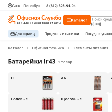
Санкт-Петербург
8 (812) 325-94-04
Каталог
{{tab}}
Для юрлиц
Продукты
и напитки
Посуда
и упако
Каталог
Офисная техника
Элементы питания
Батарейки lr43
D
АА
Солевые
Щелочные