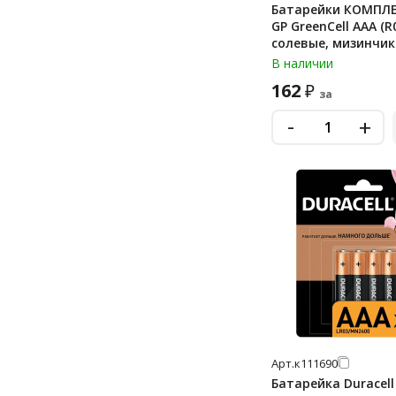
Батарейки КОМПЛЕ
GP GreenCell AAA (R0
солевые, мизинчик
блистер, 24G-2CR4
В наличии
162
₽
за
-
+
Арт.
к111690
Батарейка Duracell