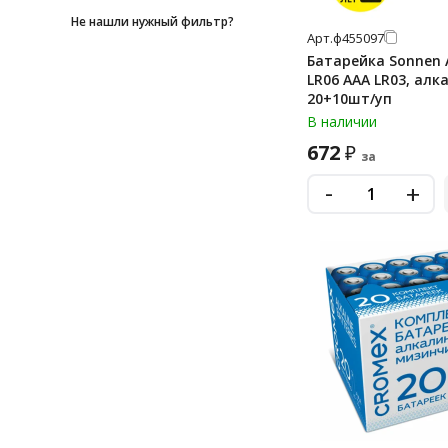
cr430
Не нашли нужный фильтр?
Арт.
ф455097
d
Батарейка Sonnen A
d lr20 (большие)
LR06 AAA LR03, алкалиновая,
20+10шт/уп
lr03
В наличии
lr14
672
₽
за
lr41
-
+
lr43
lr44
lr44 (g13, v13ga, a76)
lr626
lr66
mn1604 (6f22)
mn1604 (6lr61)
mn27