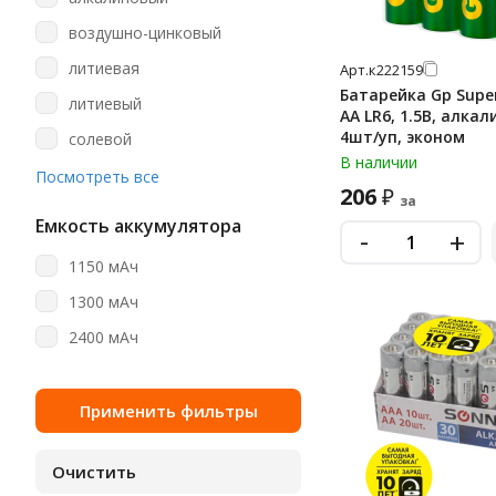
aa (пальчиковые)
воздушно-цинковый
aa/aaa
литиевая
Арт.
к222159
aaa
Батарейка Gp Super
литиевый
AA LR6, 1.5В, алка
aaa (мизинчиковые)
4шт/уп, эконом
солевой
c
В наличии
щелочная
Посмотреть все
cr123a
206
₽
за
щелочной (алкалиновый)
cr1616
Емкость аккумулятора
-
+
cr2
1150 мАч
cr2016
1300 мАч
cr2025
2400 мАч
cr2025 (5003lc)
cr2032
cr2032 (5004lc)
cr2450