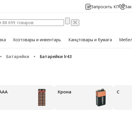
Запросить КП
Зак
вка
Хозтовары
и инвентарь
Канцтовары
и бумага
Мебе
Батарейки
Батарейки lr43
ААА
Крона
С