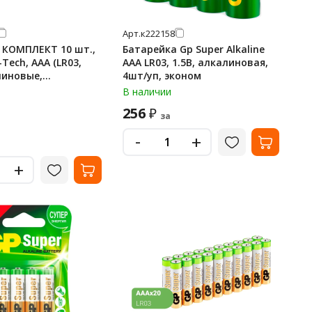
Арт.
к222158
 КОМПЛЕКТ 10 шт.,
Батарейка Gp Super Alkaline
-Tech, AAA (LR03,
AAA LR03, 1.5В, алкалиновая,
линовые,
4шт/уп, эконом
вые, в пленке, GP
В наличии
0
256
₽
за
-
+
+