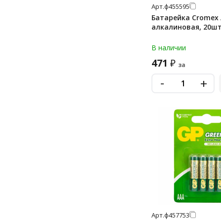
pr41
Арт.
ф455595
Батарейка Cromex 
дисковые «монетки»
алкалиновая, 20шт
дисковые «таблетки»
В наличии
крона
471
₽
за
крона 9v
-
+
Арт.
ф457753