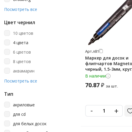
Brauberg Art
Посмотреть все
Bruno Visconti
Цвет чернил
Carioca
10 цветов
Centropen
4 цвета
Crown
Арт.
л81
6 цветов
Deli
Маркер для досок и
8 цветов
флипчартов Magneto
Dolce
черный, 1.5-3мм, кру
аквамарин
Edding
наконечник, cap off, 
В наличии
ассорти
Посмотреть все
70.87
Erich Krause
₽
за шт.
базовые цвета
Faber-Castell
Тип
бежевый
Ico
акриловые
-
белый
+
Jovi
для cd
белый/черный
Kores
для белых досок
бесцветный
Line Plus