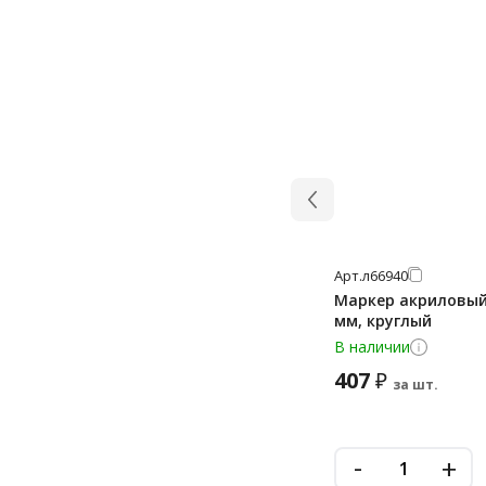
2-15 мм
2-3 мм
2-4 мм
2-5 мм
2-7 мм
2.2 мм
2.2-2.8 мм
2.3 мм
Арт.
л66940
Маркер акриловый U
2.5 мм
мм, круглый
3 мм
В наличии
407
₽
3-10 мм
за шт.
3-4 мм
3-5 мм
-
+
3.5 мм