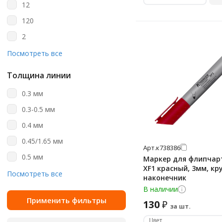
неперманентные
12
коричнево-серый
пулевидный/скошенный
Uni
перманентные
120
коричневый
скошенный
Офисная Планета
чернила для маркеров
2
красный
скошенный/пулевидный
Пифагор
чернила для маркеров
20
Посмотреть все
лиловый
перманентные
тонкий
Юнландия
24
лососевый
Толщина линии
3
малиновый
0.3 мм
36
махагон
0.3-0.5 мм
4
медный
0.4 мм
48
морская волна
0.45/1.65 мм
5
Арт.
к738386
неоновый
0.5 мм
Маркер для флипчарт
6
оливковый
XF1 красный, 3мм, кр
0.5-1 мм
Посмотреть все
наконечник
60
ольха
0.5-1.2 мм
В наличии
8
оранжевый
130
₽
0.5-4 мм
за шт.
80
пастельный ассорти
0.5-4.6 мм
Цвет