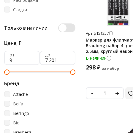
Распродажа
Скидки
Только в наличии
Арт.
ф151257
Маркер для флипчар
Цена,
₽
Brauberg набор 4 цве
2.5мм, круглый након
от
до
непропитывающий
В наличии
298
₽
за набор
Бренд
-
+
Attache
Beifa
Berlingo
Bic
Brauberg