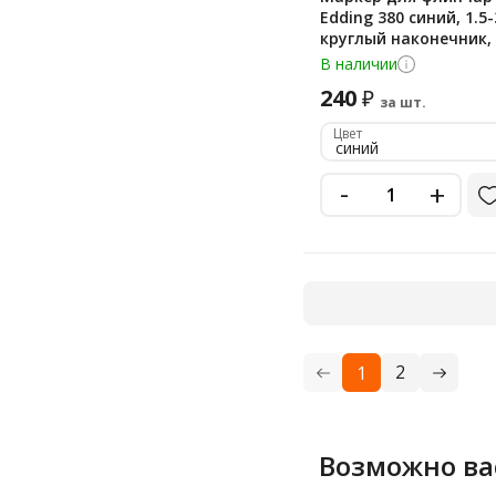
Edding 380 синий, 1.5
1.2-5 мм
круглый наконечник, 
В наличии
1.5 мм
240
₽
1.5-2.5 мм
за шт.
Цвет
1.5-3 мм
синий
1.5-6 мм
-
+
1.5. 2. 2.5. 3 мм
1.8 мм
1.8-2.5 мм
1/2 мм
1/6 мм
2
1
10 мм
15 мм
2 мм
Возможно ва
2-10 мм