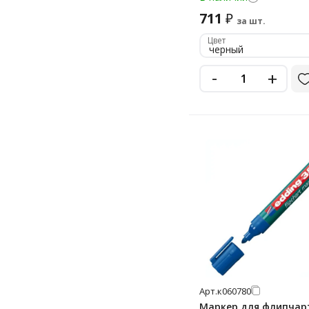
сиена светлая
711
₽
0.8/3 мм
за шт.
синий
Цвет
1 мм
черный
сиреневый
1-1,.5
-
+
слоновая кость
1-10 мм
сосна
1-2 мм
темно-желтая охра
1-3 мм
темно-желтый
1-4 мм
темно-розовый
1-4.5 мм
тик
1-4.6 мм
фиолетовый
1-5 мм
чёрный
1-6 мм
черный
1. 1.5. 2 мм
ярко-розовый
1.0-2.6 мм
Арт.
к060780
1.2 мм
Маркер для флипчар