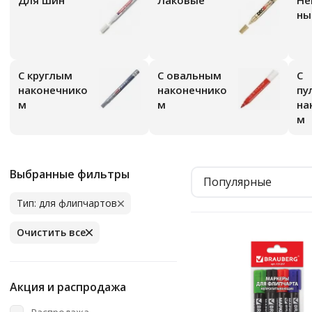
Для шин
Лаковые
Неперманент
ны
С круглым
С овальным
С
наконечнико
наконечнико
пу
м
м
на
м
Выбранные фильтры
Популярные
Тип: для флипчартов
Очистить все
Акция и распродажа