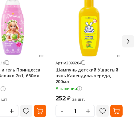
216
Арт.
м2099204
Арт
и гель Принцесса
Шампунь детский Ушастый
Ша
блочко 2в1, 650мл
нянь Календула-череда,
Ex
200мл
и
В наличии
В 
252
6
₽
 шт.
за шт.
-
+
+