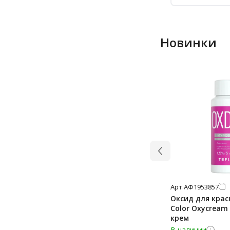
Новинки
Арт.
АФ1953857
Оксид для крас
Color Oxycream 
крем
В наличии