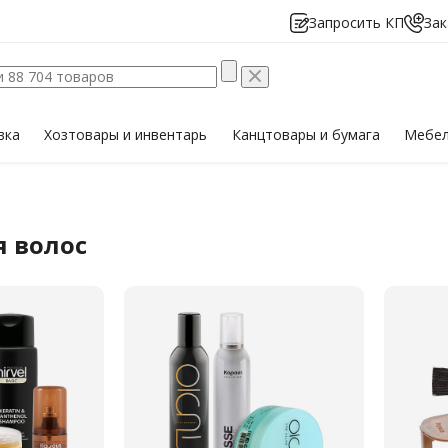
Запросить КП
Зак
вка
Хозтовары
и инвентарь
Канцтовары
и бумага
Мебе
я волос