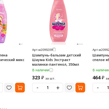
Арт.
м2099209
Арт.
м2099
пена
Шампунь-бальзам детский
Шампунь 
пический микс
Шаума Kids Экстракт
спелое я
малинки-пантенол, 350мл
В наличии
В наличи
323
464
₽
₽
за шт.
за
-
-
+