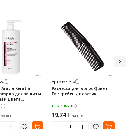
462
Арт.
к1560504
Арт
Aravia Keratin
Расческа для волос Queen
Фе
hampoo для защиты
Fair гребень, пластик
Вт
ы и цвета
те
енных и
ио
и
В наличии
В 
ых волос, 1л
19.74
2
₽
за шт.
за шт.
-
+
+