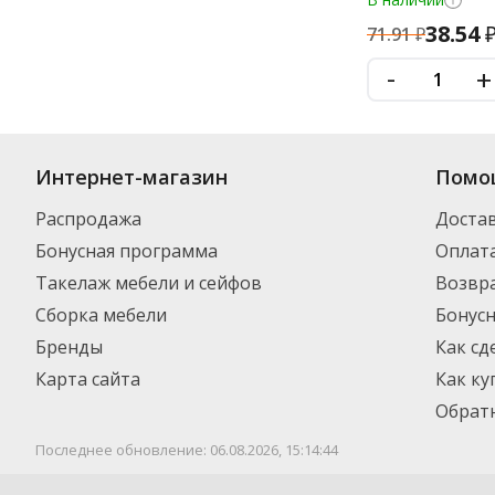
38.54
71.91
₽
-
+
Купить
Волосы
по цене от
₽
до
₽
. В ассортименте интернет-магази
Интернет-магазин
Помо
товар и добавить его в корзину для дальнейшего оформления заказа.
компанией DPD. Для постоянных клиентов - скидка, минимальный за
Распродажа
Доста
Бонусная программа
Оплат
Такелаж мебели и сейфов
Возвра
Сборка мебели
Бонус
Бренды
Как сд
Карта сайта
Как ку
Обратн
Последнее обновление: 06.08.2026, 15:14:44