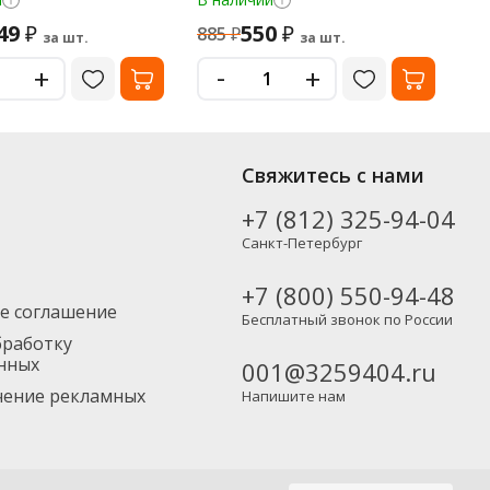
49
550
5
₽
₽
885
₽
за шт.
за шт.
-
+
+
ных производителей, включая новинки. Вы можете выбрать нужный
Свяжитесь с нами
Москву и другие регионы России – партнерской транспортной
+7 (812) 325-94-04
Санкт-Петербург
+7 (800) 550-94-48
е соглашение
Бесплатный звонок по России
бработку
нных
001@3259404.ru
учение рекламных
Напишите нам