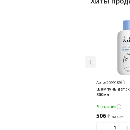
Хиты прод
Арт.
м2099189
Шампунь детски
300мл
В наличии
506
₽
за шт.
-
+