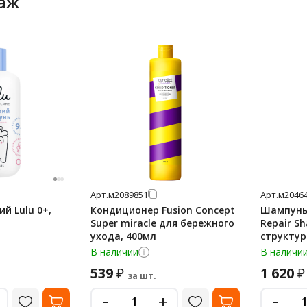
аж
Арт.
м2089851
Арт.
м2046
й Lulu 0+,
Кондиционер Fusion Concept
Шампунь 
Super miracle для бережного
Repair S
ухода, 400мл
структур
поврежд
В наличии
В наличи
окрашенн
539
1 620
₽
₽
за шт.
-
-
+