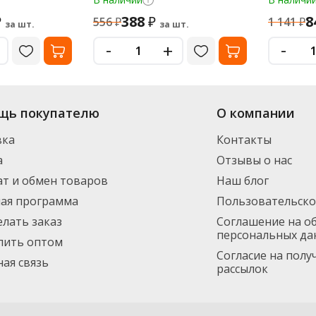
388
8
₽
₽
556
₽
1 141
₽
за шт.
за шт.
-
-
+
на «Офисная Служба» большой выбор: в наличии более
видов от популяр
щь покупателю
О компании
 Доставим по Санкт-Петербургу (от 3000 рублей - бесплатно), а также в 
каз 1500 руб.
вка
Контакты
а
Отзывы о нас
т и обмен товаров
Наш блог
ная программа
Пользовательско
елать заказ
Соглашение на о
персональных да
пить оптом
Согласие на пол
ая связь
рассылок