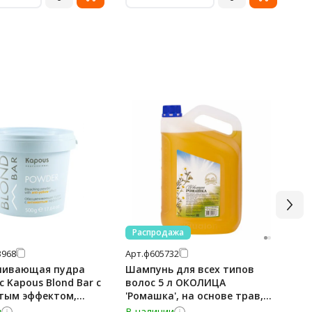
Распродажа
3968
Арт.
ф605732
Арт
чивающая пудра
Шампунь для всех типов
Ма
с Kapous Blond Bar с
волос 5 л ОКОЛИЦА
Ke
тым эффектом,
'Ромашка', на основе трав,
против перхоти, 105883
и
В наличии
В 