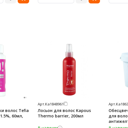
Арт.
Ка1848961
Арт.
Ка186
ки волос Tefia
Лосьон для волос Kapous
Обесцве
1.5%, 60мл,
Thermo barrier, 200мл
для воло
антижел
500мл
В наличии
В наличи