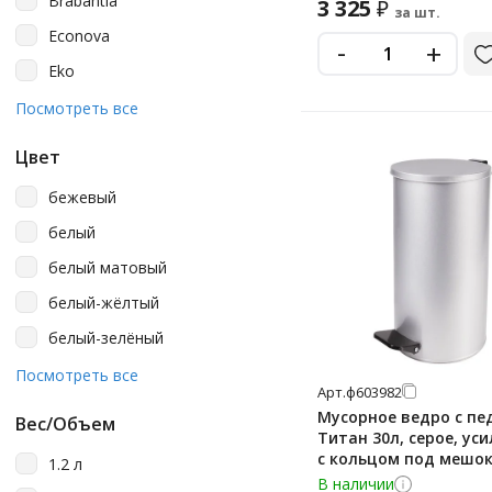
Brabantia
3 325
₽
за шт.
Econova
-
+
Eko
Idea
Посмотреть все
Laima
Цвет
Lime
бежевый
Luscan
белый
Merida
белый матовый
Metro Professional
белый-жёлтый
Nofer
белый-зелёный
Officeclean
белый-коричневый
Посмотреть все
Primila
Арт.
ф603982
белый-красный
Мусорное ведро с п
Spin&clean
Вес/Объем
Титан 30л, серое, уси
белый-синий
TEMCA/Челтекс
с кольцом под мешо
1.2 л
красный
В наличии