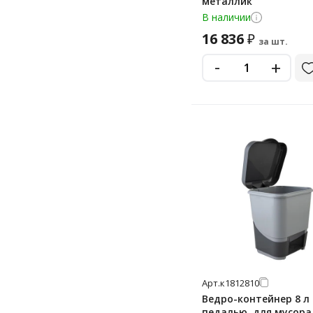
металлик
55 л
В наличии
6 л
16 836
₽
за шт.
60 л
-
+
65 л
7 л
70 л
8 л
80 л
9 л
90 л
Арт.
к1812810
Ведро-контейнер 8 л 
педалью, для мусора