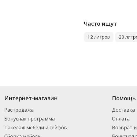
Часто ищут
12 литров
20 литр
Купить
Мусорные ведра
по цене от 327
₽
до 105 713
₽
. В ассортименте 
Интернет-магазин
Помощь 
Вы можете выбрать нужный товар и добавить его в корзину для дальней
партнерской транспортной компанией DPD. Для постоянных клиентов -
Распродажа
Доставка
Бонусная программа
Оплата
Такелаж мебели и сейфов
Возврат и
Сборка мебели
Бонусная