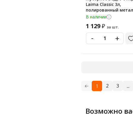
Laima Classic 3л,
полированный метал
внутренним ведром
В наличии
1 129
₽
за шт.
-
+
2
3
1
...
Возможно ва