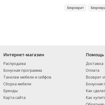
Бюрократ
Бюрокр
Купить
Файловые папки
по цене от 64.68
₽
до 2 953
₽
. В ассортименте 
Интернет-магазин
Помощь 
можете выбрать нужный товар и добавить его в корзину для дальнейшег
партнерской транспортной компанией DPD. Для постоянных клиентов -
Распродажа
Доставка
Бонусная программа
Оплата
Такелаж мебели и сейфов
Возврат и
Сборка мебели
Бонусная
Бренды
Как сдела
Карта сайта
Как купит
Обратная 