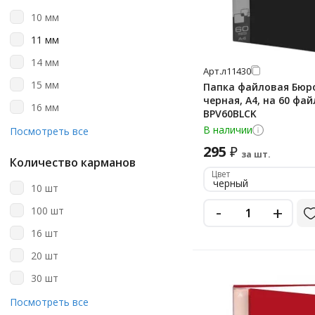
зеленый неон
10 мм
зеленый хамелеон
11 мм
коралловый
14 мм
Арт.
л11430
красный
15 мм
Папка файловая Бюр
лаванда/черный
черная, А4, на 60 фай
16 мм
BPV60BLCK
многоцветный рисунок
17 мм
В наличии
Посмотреть все
мятный
295
₽
20 мм
за шт.
Количество карманов
мятный/черный
21 мм
Цвет
черный
неоново-зеленый
10 шт
24 мм
-
оранжевый неон
+
100 шт
25 мм
персиковый
16 шт
30 мм
полупрозрачный
20 шт
35 мм
полупрозрачный черный
30 шт
39 мм
розовый
40 шт
Посмотреть все
40 мм