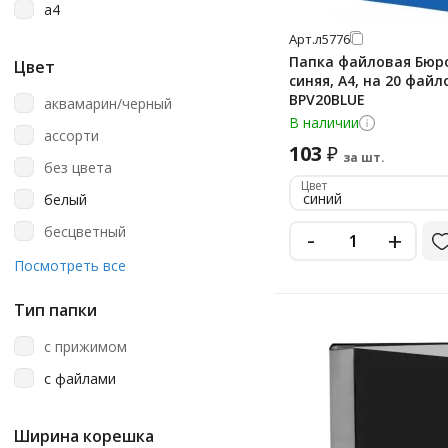
a4
Бюрократ
Арт.
л5776
Выбор Есть
Папка файловая Бюр
Цвет
синяя, А4, на 20 файл
Дпс
BPV20BLUE
аквамарин/черный
Офисмаг
В наличии
ассорти
103
Стамм
₽
за шт.
без цвета
Цвет
синий
белый
бесцветный
-
+
бирюзовый
Посмотреть все
голубой
Тип папки
голубой неон
с прижимом
желтый
с файлами
желтый неон
зеленый
Ширина корешка