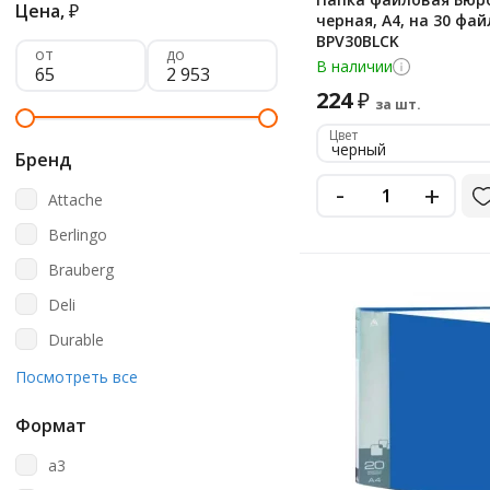
Цена,
₽
черная, А4, на 30 фай
BPV30BLCK
от
до
В наличии
224
₽
за шт.
Цвет
черный
Бренд
-
+
Attache
Berlingo
Brauberg
Deli
Durable
Erich Krause
Посмотреть все
Esselte
Формат
Officespace
a3
Staff