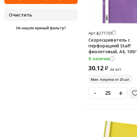
20 мм
салатовый
21 мм
серебристый
22 мм
серебряный металлик
Не нашли нужный фильтр?
25 мм
серый
Арт.
ф271720
30 мм
Скоросшиватель с
синий
перфорацией Staff
35 мм
сиреневый
фиолетовый, A4, 100/
В наличии
сиреневый металлик
30.12
₽
за шт.
фиолетовый
Мин. покупка от 25 шт.
фламинго
-
черный
+