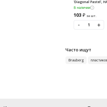
'Diagonal Pastel', 
В наличии
103
₽
за шт.
-
+
Часто ищут
Brauberg
пластико
Купить
Скоросшиватели
по цене от 14.46
₽
до 7 395
₽
. В ассортименте 