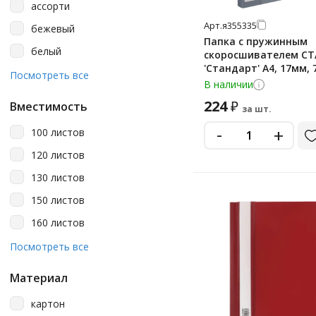
ассорти
Арт.
я355335
бежевый
Папка с пружинным
белый
скоросшивателем С
'Стандарт' А4, 17мм, 
бесцветный
Посмотреть все
пластик, серая
В наличии
бирюзовый
224
₽
Вместимость
за шт.
голубой
-
+
100 листов
голубой неон
120 листов
желтый
130 листов
желтый неон
150 листов
зеленый
160 листов
зеленый неон
200 листов
Посмотреть все
зеленый хамелеон
250 листов
коралловый
Материал
290 листов
коричневый
картон
300 листов