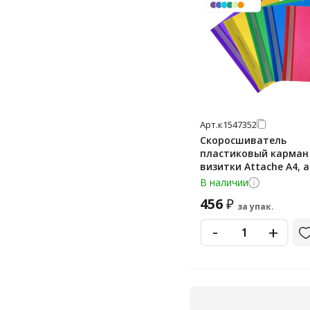
Арт.
к1547352
Скоросшиватель
пластиковый карман
визитки Attache А4, а
10шт/уп
В наличии
456
₽
за упак.
-
+