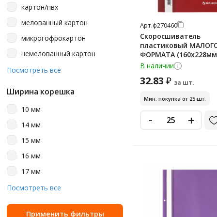
красный
картон/пвх
50 листов
лаванда/черный
мелованный картон
Арт.
ф270460
до 200
лиловый
Скоросшиватель
микрогофрокартон
пластиковый МАЛОГ
малиновый
немелованный картон
ФОРМАТА (160х228мм)
BRAUBERG, 130/180 мк
В наличии
многоцветный рисунок
пластик
Посмотреть все
красный, 270460
32.83
₽
мятный
за шт.
Ширина корешка
мятный/черный
Мин. покупка от 25 шт.
10 мм
оранжевый
-
+
14 мм
оранжевый неон
15 мм
персиковый
16 мм
полупрозрачный
17 мм
розовый
18 мм
Посмотреть все
розовый неон
2-24 мм
розовый/голубой