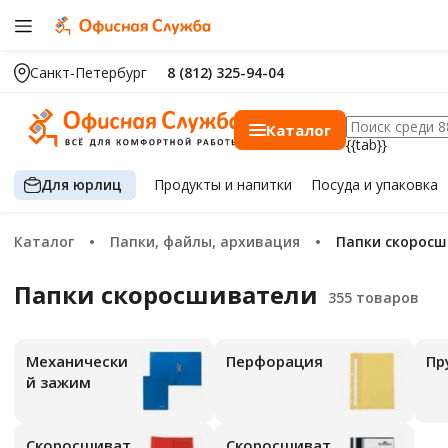
Санкт-Петербург
8 (812) 325-94-04
Каталог
{{tab}}
Для юрлиц
Продукты
и напитки
Посуда
и упаковка
Каталог
Папки, файлы, архивация
Папки скорос
Папки скоросшиватели
Механически
Перфорация
П
й зажим
Скоросшиват
Скоросшиват