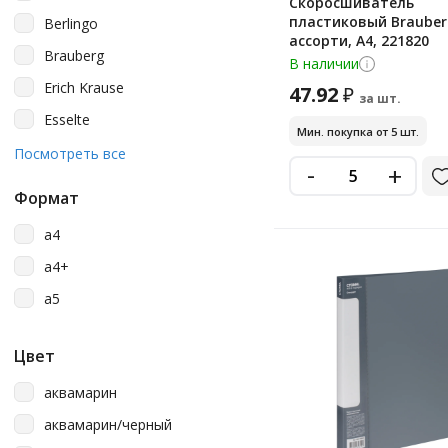
Скоросшиватель
пластиковый Brauber
Berlingo
ассорти, А4, 221820
Brauberg
В наличии
Erich Krause
47.92
₽
за шт.
Esselte
Мин. покупка от 5 шт.
Officespace
Посмотреть все
-
+
Staff
Формат
Бюрократ
a4
Промтара
a4+
Стамм
a5
Юнландия
Цвет
аквамарин
аквамарин/черный