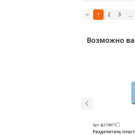
2
3
1
...
Возможно ва
Арт.
ф274871
Разделитель плас