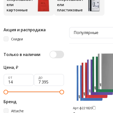
ели
ели
картонные
пластиковые
Акция и распродажа
Популярные
Скидки
Только в наличии
Цена,
₽
от
до
Бренд
Арт.
ф221820
Attache