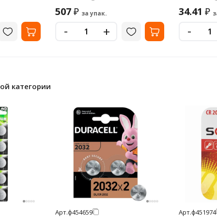
507
34.41
₽
₽
за упак.
з
-
-
+
ной категории
Арт.
ф454659
Арт.
ф451974