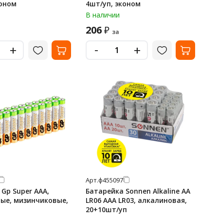
коном
4шт/уп, эконом
В наличии
206
₽
за
-
+
+
Арт.
ф455097
Gp Super AAA,
Батарейка Sonnen Alkaline AA
ые, мизинчиковые,
LR06 AAA LR03, алкалиновая,
20+10шт/уп