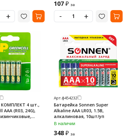
107
₽
за
-
+
+
Арт.
ф454232
 КОМПЛЕКТ 4 шт.,
Батарейка Sonnen Super
l AAA (R03, 24G),
Alkaline AAA LR03, 1.5В,
мизинчиковые,
алкалиновая, 10шт/уп
4G-2CR4
В наличии
348
₽
за