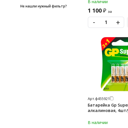
В наличии
cr430
Не нашли нужный фильтр?
1 100
₽
за
d
-
+
d lr20 (большие)
lr03
lr14
lr41
lr43
lr44
lr44 (g13, v13ga, a76)
lr626
lr66
Арт.
ф455921
mn1604 (6f22)
Батарейка Gp Super
алкалиновая, 4шт/
mn1604 (6lr61)
mn27
В наличии