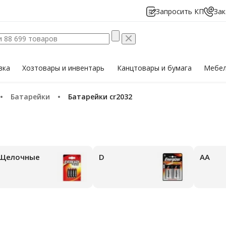
Запросить КП
Зак
вка
Хозтовары
и инвентарь
Канцтовары
и бумага
Мебе
Батарейки
Батарейки cr2032
Щелочные
D
АА