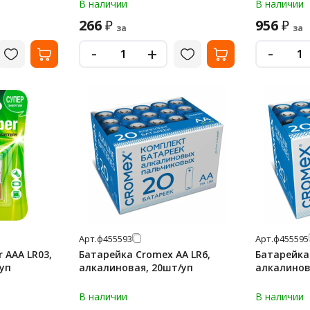
ПРОМО 3+1, 15A3/1-2CR4
В наличии
В наличии
266
956
₽
₽
за
за
-
-
+
Арт.
ф455593
Арт.
ф455595
 AAA LR03,
Батарейка Cromex АА LR6,
Батарейка
уп
алкалиновая, 20шт/уп
алкалинов
В наличии
В наличии