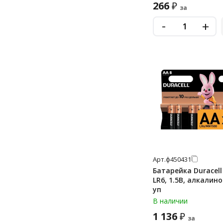
266
₽
pr41
за
дисковые «монетки»
-
+
дисковые «таблетки»
крона
крона 9v
Арт.
ф450431
Батарейка Duracell
LR6, 1.5В, алкалин
уп
В наличии
1 136
₽
за