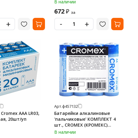
В наличии
672
₽
за
-
+
+
Арт.
ф457132
 Cromex AAA LR03,
Батарейки алкалиновые
ая, 20шт/уп
'пальчиковые' КОМПЛЕКТ 4
шт., CROMEX (КРОМЕКС)
Alkaline, AA (LR6, 15A), спайка,
В наличии
457132