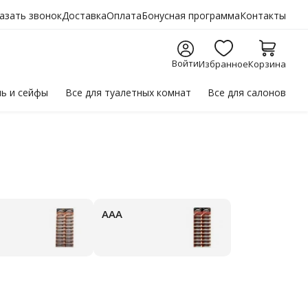
азать звонок
Доставка
Оплата
Бонусная программа
Контакты
Войти
Избранное
Корзина
ль
и сейфы
Все для
туалетных комнат
Все для
салонов
ААА