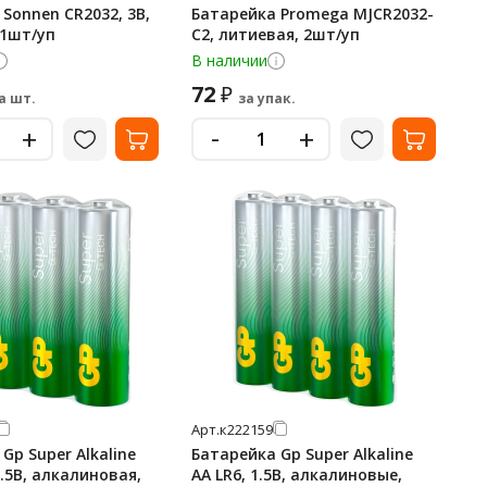
Sonnen CR2032, 3В,
Батарейка Promega MJCR2032-
 1шт/уп
C2, литиевая, 2шт/уп
В наличии
72
₽
а шт.
за упак.
-
+
+
Арт.
к222159
Gp Super Alkaline
Батарейка Gp Super Alkaline
1.5В, алкалиновая,
AA LR6, 1.5В, алкалиновые,