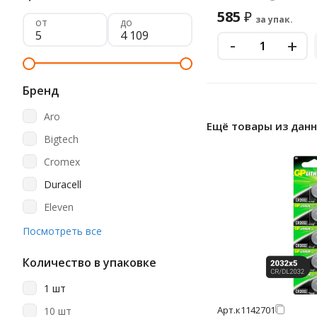
585
₽
за упак.
от
до
-
+
Бренд
Aro
Ещё товары из дан
Bigtech
Cromex
Duracell
Eleven
Energizer
Посмотреть все
Ergolux
Количество в упаковке
Gp
1 шт
Kodak
Арт.
к1142701
10 шт