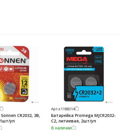
Арт.
к1188314
Sonnen CR2032, 3В,
Батарейка Promega MJCR2032-
 1шт/уп
C2, литиевая, 2шт/уп
В наличии