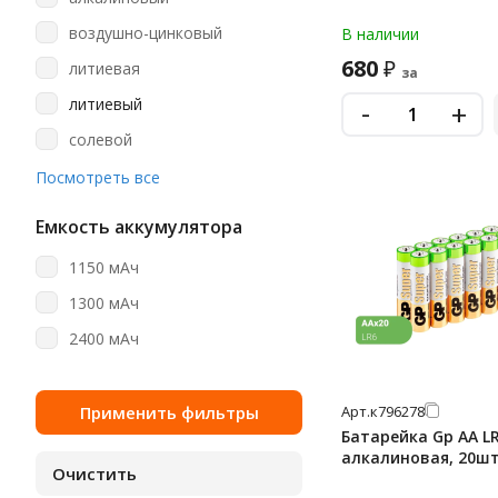
aa (пальчиковые)
воздушно-цинковый
В наличии
aa/aaa
680
₽
литиевая
за
aaa
литиевый
-
+
aaa (мизинчиковые)
солевой
c
щелочная
Посмотреть все
cr123a
щелочной (алкалиновый)
cr1616
Емкость аккумулятора
cr2
1150 мАч
cr2016
1300 мАч
cr2025
2400 мАч
cr2025 (5003lc)
cr2032
Арт.
к796278
Батарейка Gp AA LR6
cr2032 (5004lc)
алкалиновая, 20шт
cr2450