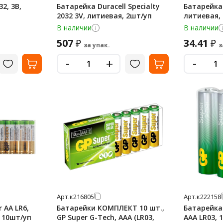
2, 3В,
Батарейка Duracell Specialty
Батарейка 
2032 3V, литиевая, 2шт/уп
литиевая,
В наличии
В наличии
507
34.41
₽
₽
за упак.
з
-
-
+
Арт.
к216805
Арт.
к222158
 AA LR6,
Батарейки КОМПЛЕКТ 10 шт.,
Батарейка 
, 10шт/уп
GP Super G-Tech, AAA (LR03,
AAA LR03, 