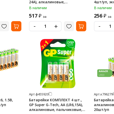
24А), алкалиновые,
4шт/уп, э
мизинчиковые, в пленке, GP
В наличии
В наличии
24A-2CRB10
517
256
₽
₽
за
за
-
-
+
Арт.
ф455920
Арт.
к796279
, 1.5В,
Батарейки КОМПЛЕКТ 4 шт.,
Батарейка 
/уп
GP Super G-Tech, AA (LR6,15А),
алкалинов
алкалиновые, пальчиковые,
20шт/уп