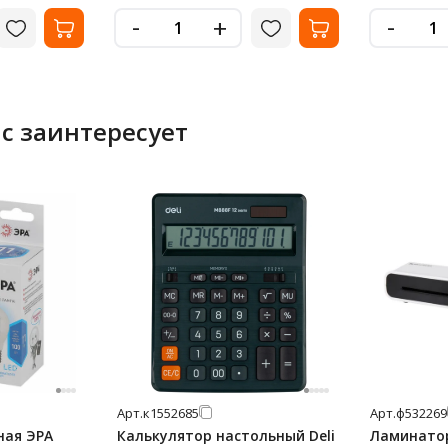
-
-
+
с заинтересует
Арт.
к1552685
Арт.
ф532269
ная ЭРА
Калькулятор настольный Deli
Ламинатор