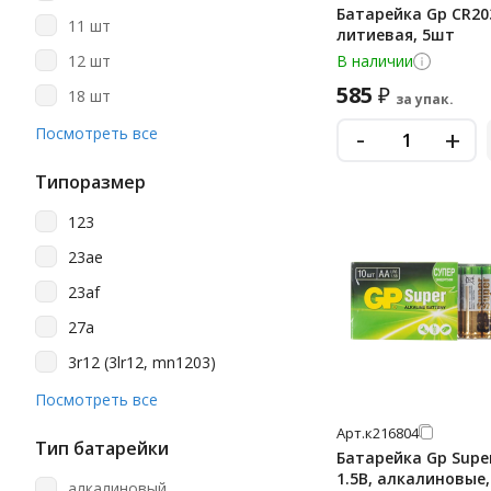
Opticell
Батарейка Gp CR203
11 шт
литиевая, 5шт
Philips
12 шт
В наличии
Promega
585
₽
18 шт
за упак.
Promega Jet
-
2 шт
+
Посмотреть все
Smart Buy
20 шт
Smartbuy
Типоразмер
24 шт
Sonnen
123
30 шт
Varta
23ae
4 шт
23af
40 шт
27a
5 шт
3r12 (3lr12, mn1203)
6 шт
a23
Посмотреть все
60 шт
a27
Арт.
к216804
8 шт
Тип батарейки
Батарейка Gp Super
aa
1.5В, алкалиновые
алкалиновый