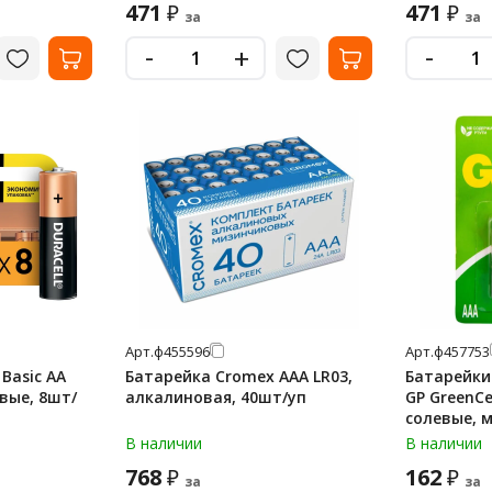
471
471
₽
₽
за
за
-
-
+
Арт.
ф455596
Арт.
ф457753
 Basic АА
Батарейка Cromex AAA LR03,
Батарейки
овые, 8шт/
алкалиновая, 40шт/уп
GP GreenCel
солевые, 
блистер, 2
В наличии
В наличии
768
162
₽
₽
за
за