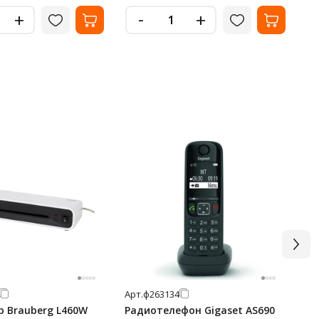
-
+
+
Арт.
ф263134
Арт
 Brauberg L460W
Радиотелефон Gigaset AS690
Сп