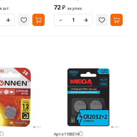
72
₽
а шт.
за упак.
-
+
+
Арт.
к1188314