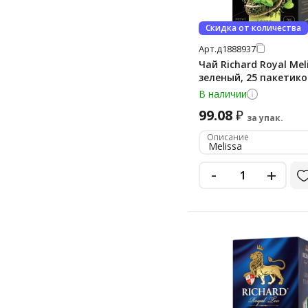
Zylanica
Скидка от количества
Азерчай
Арт.
д1888937
Алтайвита
Чай Richard Royal Mel
зеленый, 25 пакетик
Арденский Лес
В наличии
Бабушкино Лукошко
99.08
₽
за упак.
Леовит
Описание
Melissa
Лисма
-
Лондон Прайд
+
Майский
Принцесса Гита
Принцесса Канди
Принцесса Нури
Принцесса Ява
Т-Eco