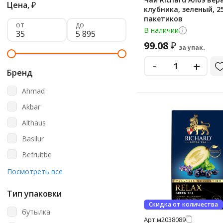
Цена,
₽
клубника, зеленый, 2
пакетиков
от
до
В наличии
99.08
₽
за упак.
-
+
Бренд
Ahmad
Akbar
Althaus
Basilur
Befruitbe
Bernley
Посмотреть все
Berton
Тип упаковки
Betjeman & Barton
Скидка от количества
бутылка
Curtis
Арт.
м2038089