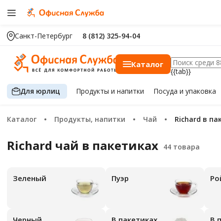
Санкт-Петербург
8 (812) 325-94-04
Каталог
{{tab}}
Для юрлиц
Продукты
и напитки
Посуда
и упаковка
Каталог
Продукты, напитки
Чай
Richard в п
Richard чай в пакетиках
зеленый
пуэр
р
черный
В пакетиках
В