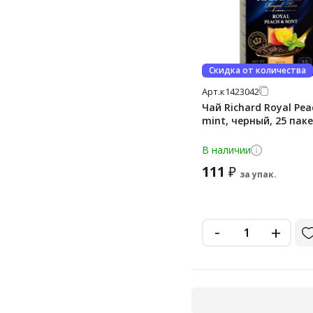
Скидка от количества
Арт.
к1423042
Чай Richard Royal Pea
mint, черный, 25 пак
В наличии
111
₽
за упак.
-
+