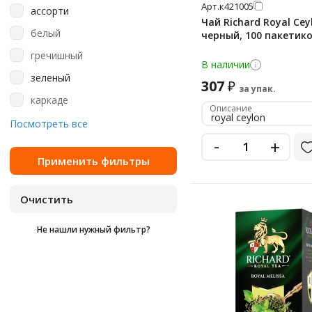
Арт.
к421005
ассорти
Master Team
Чай Richard Royal Cey
белый
черный, 100 пакетик
Milford
гречишный
Nature's Own Factory
В наличии
зеленый
Natures Own Factory
307
₽
за упак.
каркаде
Newby
Описание
royal ceylon
красный
Посмотреть все
Niktea
-
+
пуэр
Richard
ройбуш
Rioba
травяной
Riston
улун
Shennun
Не нашли нужный фильтр?
фруктовый
SimpaTea
черный
Susan
ягодный
Teatone
Tess