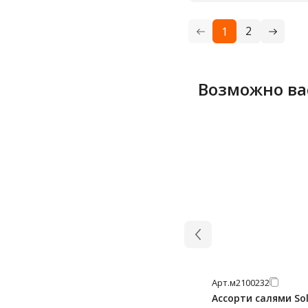
2
1
Возможно ва
Арт.
м2100232
Ассорти салями So