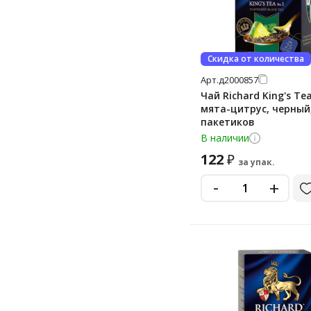
Фабрика Нашей Природы
Чайный Гость
Скидка от количества
Чёрный Дракон
Арт.
д2000857
Шах Gold
Чай Richard King's Te
мята-цитрус, черный,
пакетиков
В наличии
122
₽
за упак.
-
+