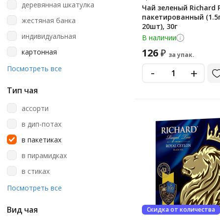
деревянная шкатулка
Чай зеленый Richard 
Dammann
пакетированный (1.5г
жестяная банка
20шт), 30г
Do Ghazal
индивидуальная
В наличии
Face To Face
126
₽
картонная
за упак.
Floris
картонная коробка
-
Посмотреть все
+
Grand
картонная подарочная
Green Panda
Тип чая
коробка
Greenfield
пакет
ассорти
Herbarus
пачка
в дип-потах
Hilltop
пластиковая
в пакетиках
Julius Meinl
пластиковая банка
в пирамидках
Kioko
стекло
в стиках
London Pride
листовой
Посмотреть все
Mactea
растворимый
Вид чая
Скидка от количества
Maitre