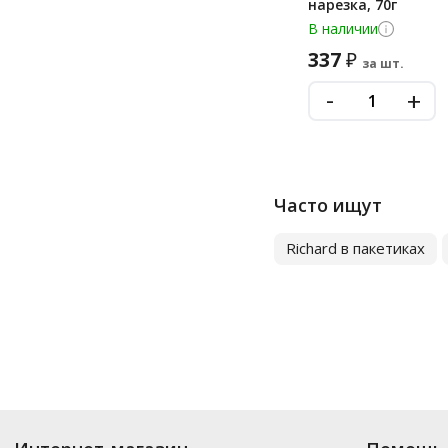
нарезка, 70г
В наличии
337
₽
за шт.
-
+
Часто ищут
Richard в пакетиках
Купить
Чай
по цене от 34.75
₽
до 5 895
₽
. В ассортименте интернет-маг