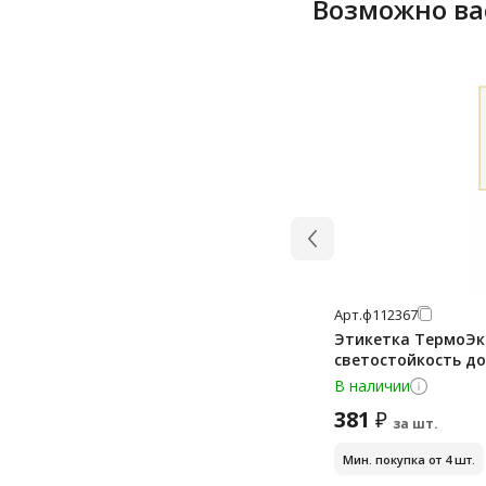
Возможно ва
Арт.
ф112367
Этикетка ТермоЭко 
светостойкость до
В наличии
381
₽
за шт.
Мин. покупка от 4 шт.