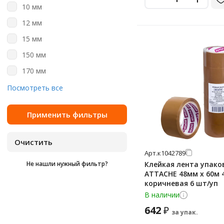
10 мм
25 м
12 мм
40 м
15 мм
45 м
150 мм
50 м
170 мм
56 м
19 мм
Посмотреть все
60 м
25 мм
66 м
30 мм
8 м
38 мм
80 м
48 мм
Арт.
к1042789
Не нашли нужный фильтр?
Клейкая лента упако
50 мм
ATTACHE 48мм х 60м 
66 мм
коричневая 6 шт/уп
В наличии
72 мм
642
₽
за упак.
75 мм