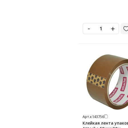
9 мм
-
+
Арт.
к143756
Клейкая лента упако