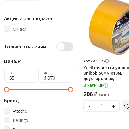
Акция и распродажа
Скидки
Только в наличии
Цена,
₽
Арт.
к872525
Клейкая лента упако
от
до
Unibob 50мм х10м,
двусторонняя,
полипропиленовая о
В наличии
206
₽
за шт.
Бренд
-
+
Attache
Berlingo