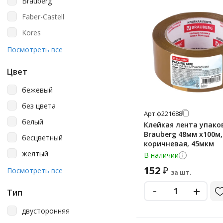
Brauberg
Faber-Castell
Kores
Officespace
Посмотреть все
Staff
Цвет
Unibob
бежевый
Universal
без цвета
Офисмаг
Арт.
ф221688
белый
Клейкая лента упако
Офисная Планета
Brauberg 48мм х100м,
бесцветный
коричневая, 45мкм
желтый
В наличии
152
₽
зеленый
Посмотреть все
за шт.
коричневый
-
+
Тип
красный
двусторонняя
оранжевый