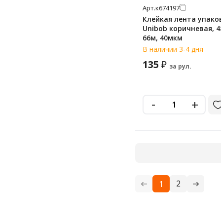
Арт.
к674197
Клейкая лента упако
Unibob коричневая, 
66м, 40мкм
В наличии 3-4 дня
135
₽
за рул.
-
+
2
1