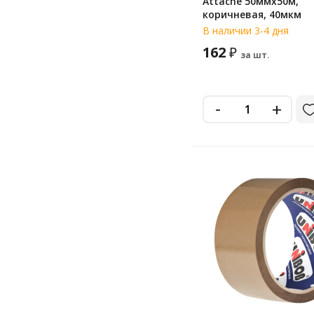
Attache 50ммx50м,
коричневая, 40мкм
В наличии 3-4 дня
162
₽
за шт.
-
+