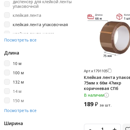
диспенсер для клейкой ленты
прозрачно-белый
упаковочной
серый
клейкая лента
синий
клейкая лента упаковочная
черный
клейкая лента-масса
Посмотреть все
монтажная лента
стреппинг лента
Длина
упаковочная
10 м
упаковочная в наборе
Арт.
к1791105
100 м
Клейкая лента упако
132 м
75мм х 66м 47мкр
коричневая СПб
14 м
В наличии
150 м
189
₽
за шт.
198 м
Посмотреть все
2 м
Ширина
-
+
200 м