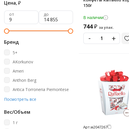
Цена,
₽
150г
от
до
В наличии
744
₽
за упак.
-
+
Бренд
5+
AKorkunov
Ameri
Anthon Berg
Antica Torroneria Piemontese
Babyfox
Посмотреть все
Baratti&milano
Вес/Объем
Barkleys
1 г
Belgian
Арт.
м2047267