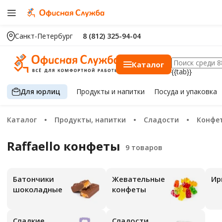
Санкт-Петербург
8 (812) 325-94-04
Каталог
{{tab}}
Для юрлиц
Продукты
и напитки
Посуда
и упаковка
Каталог
Продукты, напитки
Сладости
Конфе
Raffaello конфеты
Батончики
Жевательные
И
шоколадные
конфеты
Сладкие
Сладости