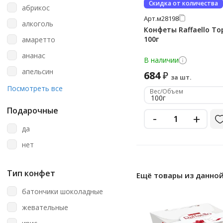
Скидка от количества
120 г
пачка
абрикос
EWedel
Арт.
м28198
125 г
пластиковая
алкоголь
Essen
Конфеты Raffaello То
126 г
пластиковая банка
100г
амаретто
Essen
130
пластиковое ведро
ананас
F Vatel
В наличии
130 г
пленка
апельсин
684
₽
Fazer
за шт.
136 г
полиэтиленовая
арахис
Посмотреть все
Feletti 1882
Вес/Объем
100г
14 г
туба
арбуз
Ferrero
Подарочные
-
+
140 г
тюбик
ассорти
Ferrero Rocher
да
144 г
целлофан
баббл гам
Fine Life
нет
145 г
базилик
Freshbox
149 г
банан
Fruittella
Тип конфет
Ещё товары из данной
15
барбарис
Grondard
батончики шоколадные
15 г
блю кюрасао
Guylian
жевательные
150
ваниль
Halloren