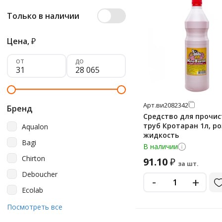
Только в наличии
Цена,
₽
от
до
Арт.
ви2082342
Бренд
Средство для прочис
труб Кротаран 1л, р
Aqualon
жидкость
Bagi
В наличии
Chirton
91.10
₽
за шт.
Deboucher
-
+
Ecolab
Effect
Посмотреть все
Expel