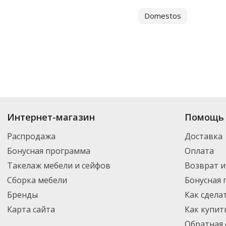
Domestos
Купить
Средства для прочистки труб
по цене от 30.70
₽
до 28 065
₽
. В а
Интернет-магазин
Помощь 
новинки. Вы можете выбрать нужный товар и добавить его в корзину дл
России – партнерской транспортной компанией DPD. Для постоянных кл
Распродажа
Доставка
Бонусная программа
Оплата
Такелаж мебели и сейфов
Возврат и
Сборка мебели
Бонусная
Бренды
Как сдела
Карта сайта
Как купит
Обратная 