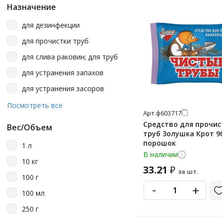
Назначение
Grass
для дезинфекции
Hadlee
для прочистки труб
Laima
для слива раковин; для труб
Luscan
для устранения запахов
Master Fresh
для устранения засоров
Mr Muscle
для чистки
Посмотреть все
MrMuscle
Арт.
ф603717
Средство для прочис
Perklin
Вес/Объем
труб Золушка Крот 90
Pro-Brite
порошок
1 л
В наличии
Profit
10 кг
33.21
₽
за шт.
Sanfor
100 г
-
+
Saniterra
100 мл
Synergetic
250 г
Tiret