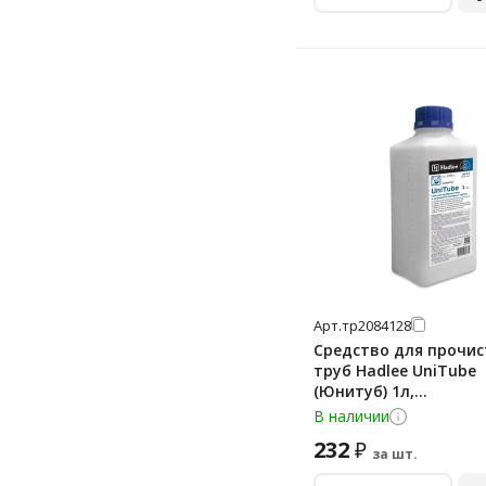
90 мл
Арт.
тр2084128
Средство для прочис
труб Hadlee UniTube
(Юнитуб) 1л,
сильнощелочное, гель
В наличии
1
232
₽
за шт.