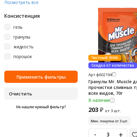
280
Посмотреть все
Vclean
465 мл
Консистенция
Vortex
5 кг
гель
Адриа
5 л
гранулы
Доместос
50 г
жидкость
Золушка
500 мл
порошок
Честный ЗНАК
Крот
600 г
Скидка от количества
Кротаран
600 мл
Арт.
ф602194
Мега
70 г
Гранулы Mr. Muscle д
прочистки сливных т
Минута
70 мл
всех видов, 70г
Ренессанс Косметик
750 г
В наличии
Не нашли нужный фильтр?
Санокс
203
₽
750 мл
от 3 шт.
Санфор
850 мл
Мин. покупка от 3 шт.
Химитек
90 г
-
+
Чистин