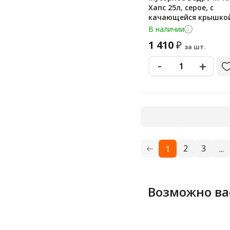
Хапс 25л, серое, с
качающейся крышкой
2472
В наличии
1 410
₽
за шт.
-
+
2
3
1
...
Возможно ва