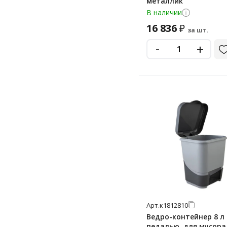
металлик
55 л
В наличии
6 л
16 836
₽
за шт.
60 л
-
+
65 л
7 л
70 л
8 л
80 л
9 л
90 л
Арт.
к1812810
Ведро-контейнер 8 л 
педалью, для мусора