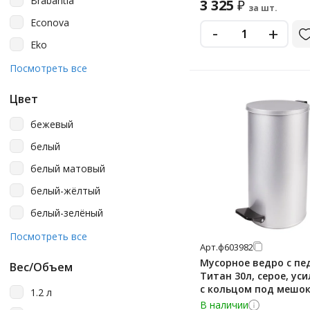
Brabantia
3 325
₽
за шт.
Econova
-
+
Eko
Idea
Посмотреть все
Laima
Цвет
Lime
бежевый
Luscan
белый
Merida
белый матовый
Metro Professional
белый-жёлтый
Nofer
белый-зелёный
Officeclean
белый-коричневый
Посмотреть все
Primila
Арт.
ф603982
белый-красный
Мусорное ведро с п
Spin&clean
Вес/Объем
Титан 30л, серое, уси
белый-синий
TEMCA/Челтекс
с кольцом под мешо
1.2 л
красный
В наличии