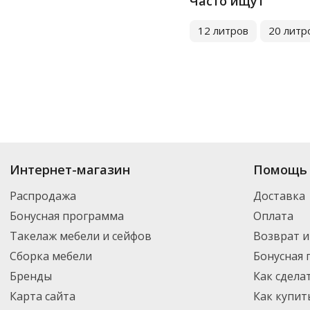
Часто ищут
12 литров
20 литр
Купить
Мусорные ведра
по цене от 327
₽
до 105 713
₽
. В ассортименте 
Интернет-магазин
Помощь 
Вы можете выбрать нужный товар и добавить его в корзину для дальней
партнерской транспортной компанией DPD. Для постоянных клиентов -
Распродажа
Доставка
Бонусная программа
Оплата
Такелаж мебели и сейфов
Возврат и
Сборка мебели
Бонусная
Бренды
Как сдела
Карта сайта
Как купит