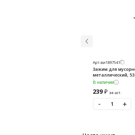
Арт.
ви1897541
Зажим для мусорног
металлический, 53
В наличии
239
₽
за шт.
-
+