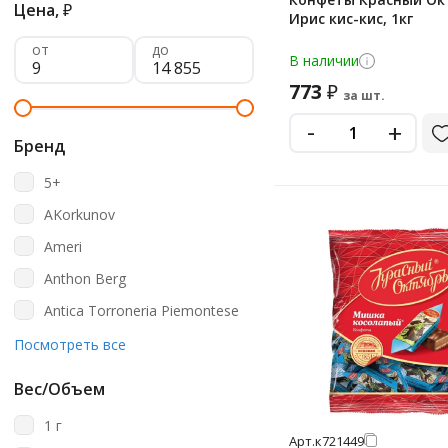
Цена,
₽
Ирис кис-кис, 1кг
от
до
В наличии
773
₽
за шт.
-
+
Бренд
5+
AKorkunov
Ameri
Anthon Berg
Antica Torroneria Piemontese
Babyfox
Посмотреть все
Baratti&milano
Вес/Объем
Barkleys
1 г
Belgian
Арт.
к721449