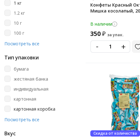
1 кг
Конфеты Красный Ок
Beyond Time
Мишка косолапый, 20
1.2 кг
Bon Voyage
10 г
В наличии
Bounty
350
₽
100 г
за упак.
Bucheron
104 г
-
Посмотреть все
+
Caffarel
105 г
Candy Lane
Тип упаковки
108 г
Chocodate
бумага
109 г
Chocolaterie Carre
жестяная банка
110 г
Chupa Chups
индивидуальная
114 г
Co Barre De Chocolat
картонная
116 г
Co Barre De Chokolat
картонная коробка
118 г
Delaviuda
картонная подарочная
Посмотреть все
12 г
коробка
Diamond Ring
120
пакет
Вкус
Скидка от количества
Dove