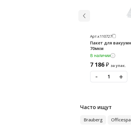
Арт.
к110727
Пакет для вакуумн
70мкм
В наличии
7 186
₽
за упак.
-
+
Часто ищут
Brauberg
Officespa