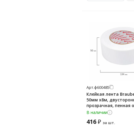
Арт.
ф600485
Клейкая лента Braub
50мм х8м, двусторон
прозрачная, пенная 
В наличии
416
₽
за шт.