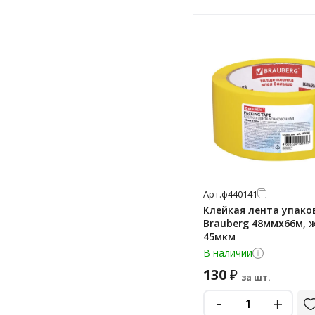
9 мм
Арт.
ф440141
Клейкая лента упако
Brauberg 48ммх66м, 
45мкм
В наличии
130
₽
за шт.
-
+