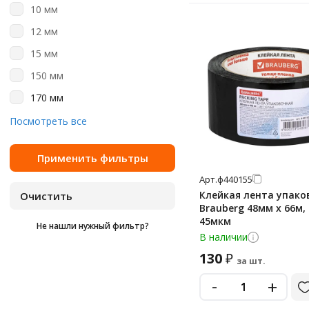
10 мм
25 м
12 мм
40 м
15 мм
45 м
150 мм
50 м
170 мм
56 м
19 мм
Посмотреть все
60 м
25 мм
66 м
30 мм
8 м
Арт.
ф440155
38 мм
80 м
Клейкая лента упако
48 мм
Brauberg 48мм х 66м,
45мкм
Не нашли нужный фильтр?
50 мм
В наличии
66 мм
130
₽
за шт.
72 мм
-
+
75 мм