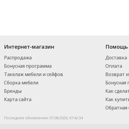
Купить
Скотч
по цене от 35.05
₽
до 6 070
₽
. В ассортименте интернет-м
Интернет-магазин
Помощь 
выбрать нужный товар и добавить его в корзину для дальнейшего оформ
транспортной компанией DPD. Для постоянных клиентов - скидка, мини
Распродажа
Доставка
Бонусная программа
Оплата
Такелаж мебели и сейфов
Возврат и
Сборка мебели
Бонусная
Бренды
Как сдела
Карта сайта
Как купит
Обратная 
Последнее обновление: 07.08.2026, 07:42:34