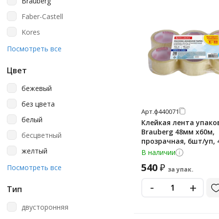
Brauberg
Faber-Castell
Kores
Officespace
Посмотреть все
Staff
Цвет
Unibob
бежевый
Universal
без цвета
Офисмаг
Арт.
ф440071
белый
Клейкая лента упако
Офисная Планета
Brauberg 48мм х60м,
бесцветный
прозрачная, 6шт/уп,
желтый
В наличии
540
₽
зеленый
Посмотреть все
за упак.
коричневый
-
+
Тип
красный
двусторонняя
оранжевый