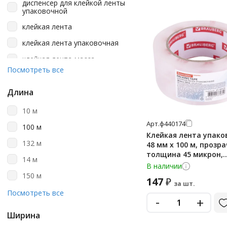
диспенсер для клейкой ленты
прозрачно-белый
упаковочной
серый
клейкая лента
синий
клейкая лента упаковочная
черный
клейкая лента-масса
Посмотреть все
монтажная лента
стреппинг лента
Длина
упаковочная
10 м
упаковочная в наборе
Арт.
ф440174
100 м
Клейкая лента упако
132 м
48 мм х 100 м, прозра
толщина 45 микрон,
14 м
BRAUBERG ORIGINAL, 4
В наличии
150 м
147
₽
за шт.
198 м
Посмотреть все
-
+
2 м
Ширина
200 м