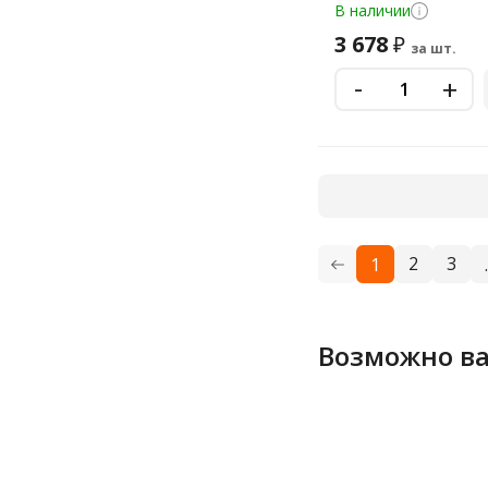
каркас, пластик, 5
В наличии
3 678
₽
за шт.
-
+
2
3
1
.
Возможно ва