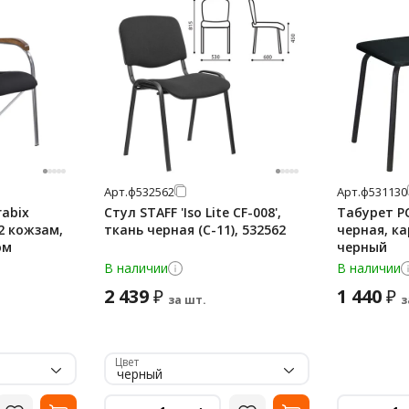
Арт.
ф532562
Арт.
ф531130
rabix
Стул STAFF 'Iso Lite CF-008',
Табурет РС
2 кожзам,
ткань черная (С-11), 532562
черная, ка
ом
черный
В наличии
В наличии
2 439
1 440
₽
₽
за шт.
з
Цвет
черный