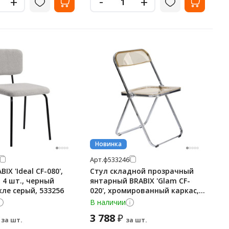
-
+
+
Новинка
Арт.
ф533246
IX 'Ideal CF-080',
Стул складной прозрачный
4 шт., черный
янтарный BRABIX 'Glam CF-
кле серый, 533256
020', хромированный каркас,
пластик, 533246
В наличии
3 788
₽
за шт.
за шт.