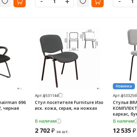
-
-
+
Новинка
Арт.
ф531144
Арт.
ф533256
hairman 696
Стул посетителя Furniture Изо
Стулья BRAB
, черная
иск. кожа, серая, на ножках
КОМПЛЕКТ 
каркас, бу
В наличии
В наличии
2 702
12 535
₽
₽
за шт.