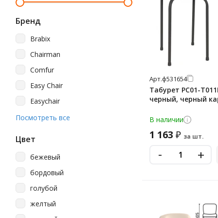
Бренд
Brabix
Chairman
Comfur
Арт.
ф531654
Easy Chair
Табурет РС01-Т011
черный, черный ка
Easychair
Furniture
Посмотреть все
В наличии
Helmi
1 163
₽
за шт.
Цвет
Nowy Styl
-
+
бежевый
Staff
бордовый
Бюрократ
голубой
М-Стайл
желтый
Практик