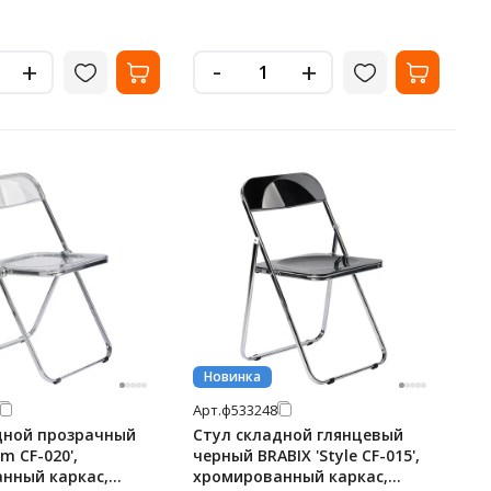
-
+
+
Новинка
Арт.
ф533248
дной прозрачный
Стул складной глянцевый
m CF-020',
черный BRABIX 'Style CF-015',
нный каркас,
хромированный каркас,