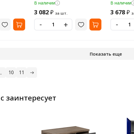
33247
пластик, 533250
пластик, 5
В наличии
В наличии
3 082
3 678
₽
₽
за шт.
з
-
-
+
Показать еще
10
11
..
с заинтересует