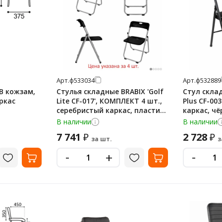
Арт.
ф533034
Арт.
ф532889
В кожзам,
Стулья складные BRABIX 'Golf
Стул склад
ркас
Lite CF-017', КОМПЛЕКТ 4 шт.,
Plus CF-0
серебристый каркас, пластик,
каркас, чё
чёрный, 533034
В наличии
В наличии
7 741
2 728
₽
₽
за шт.
з
-
-
+