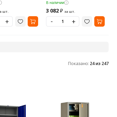
33245
пластик, 533248
В наличии
3 082
₽
а шт.
за шт.
-
+
+
Показано:
24
из 247