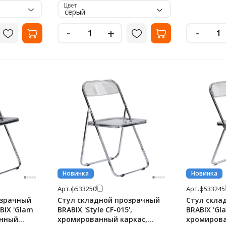
Цвет
серый
-
-
+
Новинка
Новинка
Арт.
ф533250
Арт.
ф533245
озрачный
Стул складной прозрачный
Стул скла
IX 'Glam
BRABIX 'Style CF-015',
BRABIX 'Gla
анный
хромированный каркас,
хромирова