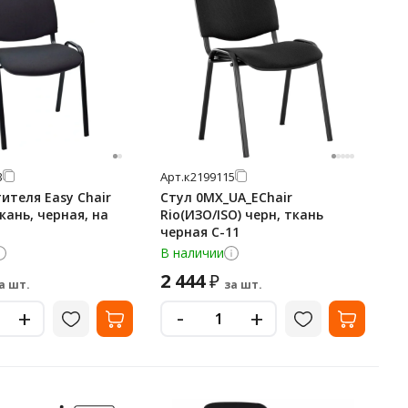
3
Арт.
к2199115
ителя Easy Chair
Стул 0MX_UA_EChair
ткань, черная, на
Rio(ИЗО/ISO) черн, ткань
черная С-11
В наличии
2 444
₽
а шт.
за шт.
-
+
+