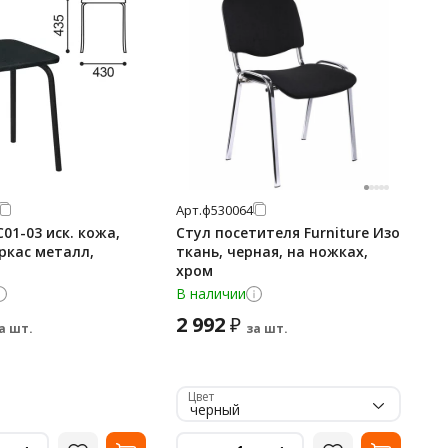
Арт.
ф530064
01-03 иск. кожа,
Стул посетителя Furniture Изо
ркас металл,
ткань, черная, на ножках,
хром
В наличии
2 992
₽
а шт.
за шт.
Цвет
черный