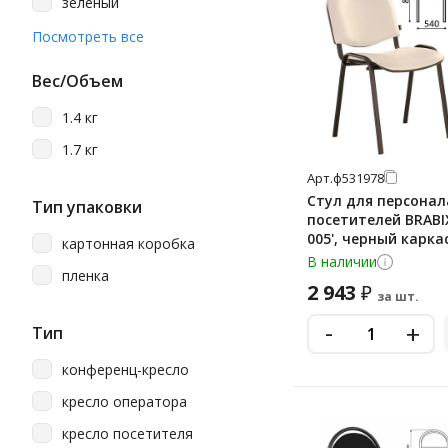
зеленый
Стайл
коричнево-бежевый
Посмотреть все
Терра
коричневый
Трим
Вес/Объем
красный
1.4 кг
оранжевый
1.7 кг
серебристый
Арт.
ф531978
серый
Стул для персонал
Тип упаковки
посетителей BRABIX 
синий
005', черный карка
картонная коробка
бежевый, 531978
темный орех
В наличии
пленка
2 943
₽
черно-зеленый
за шт.
черный
-
+
Тип
конференц-кресло
кресло оператора
кресло посетителя