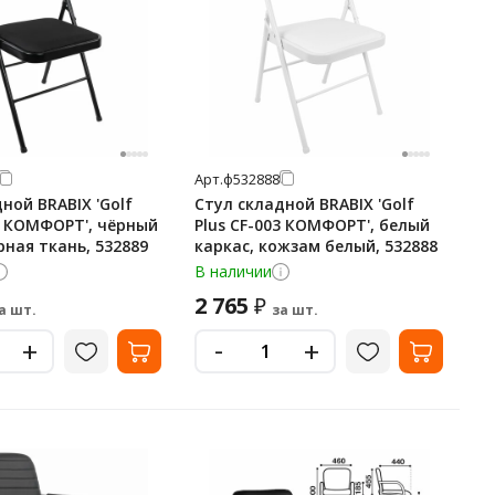
Арт.
ф532888
ной BRABIX 'Golf
Стул складной BRABIX 'Golf
03 КОМФОРТ', чёрный
Plus CF-003 КОМФОРТ', белый
рная ткань, 532889
каркас, кожзам белый, 532888
В наличии
2 765
₽
а шт.
за шт.
-
+
+