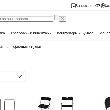
Запросить КП
Зак
вка
Хозтовары
и инвентарь
Канцтовары
и бумага
Мебе
ья
Офисные стулья