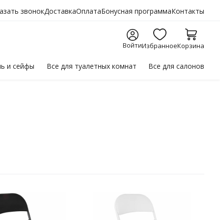
азать звонок
Доставка
Оплата
Бонусная программа
Контакты
Войти
Избранное
Корзина
ль
и сейфы
Все для
туалетных комнат
Все для
салонов