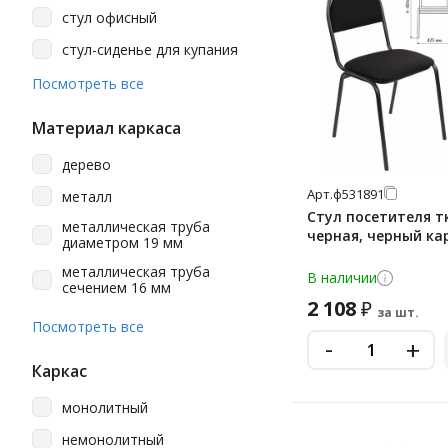
стул офисный
стул-сиденье для купания
стулья детские
Посмотреть все
стулья изо
Материал каркаса
стулья посетителей
дерево
стулья складные
Арт.
ф531891
металл
стулья школьные
Стул посетителя т
металлическая труба
черная, черный ка
табурет
диаметром 19 мм
металлическая труба
табуреты
В наличии
сечением 16 мм
2 108
₽
за шт.
металлическая труба
Посмотреть все
сечением 16 мм и 20 мм
-
+
пластик
Каркас
монолитный
немонолитный