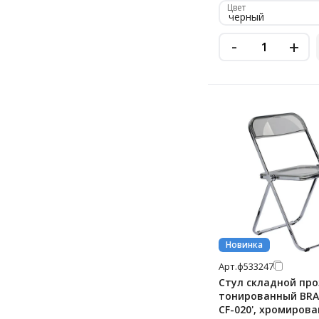
Цвет
черный
-
+
Новинка
Арт.
ф533247
Стул складной пр
тонированный BRAB
CF-020', хромиров