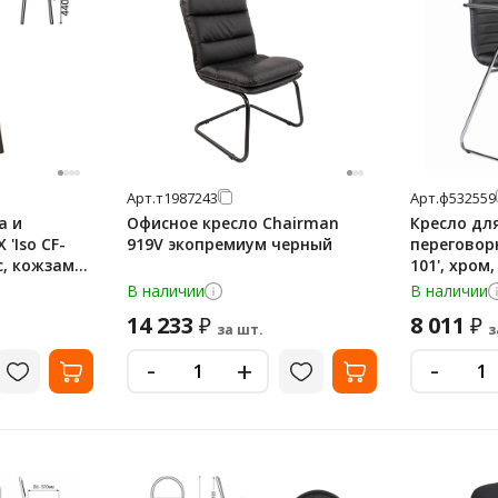
Арт.
т1987243
Арт.
ф532559
а и
Офисное кресло Chairman
Кресло дл
'Iso CF-
919V экопремиум черный
переговорн
с, кожзам
101', хром
532559
В наличии
В наличии
14 233
8 011
₽
₽
за шт.
з
-
-
+