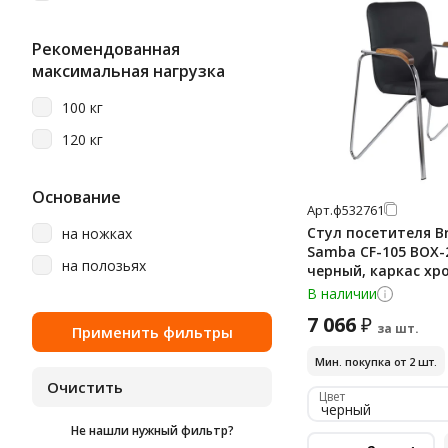
Рекомендованная
максимальная нагрузка
100 кг
120 кг
Основание
Арт.
ф532761
Стул посетителя B
на ножках
Samba CF-105 BOX-
на полозьях
черный, каркас хр
В наличии
7 066
₽
за шт.
Мин. покупка от 2 шт.
Цвет
черный
Не нашли нужный фильтр?