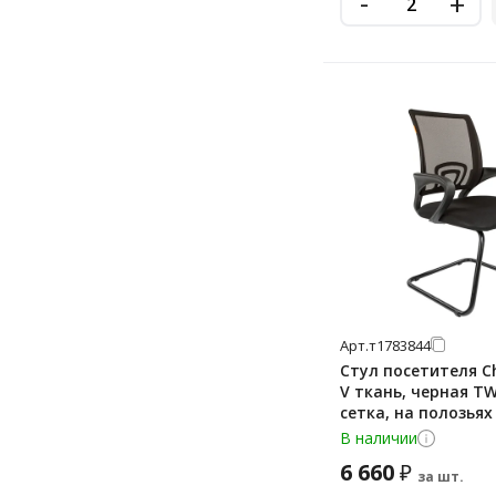
-
+
Арт.
т1783844
Стул посетителя C
V ткань, черная TW
сетка, на полозьях
В наличии
6 660
₽
за шт.