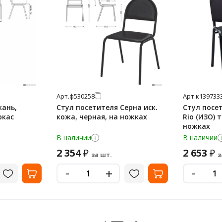
Арт.
ф530258
Арт.
к139733
кань,
Стул посетителя Серна иск.
Стул посет
ркас
кожа, черная, на ножках
Rio (ИЗО) 
ножках
В наличии
В наличии
2 354
2 653
₽
₽
за шт.
з
-
-
+