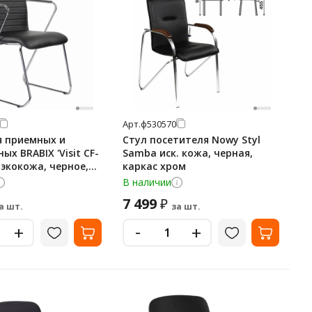
Арт.
ф530570
я приемных и
Стул посетителя Nowy Styl
ых BRABIX 'Visit CF-
Samba иск. кожа, черная,
, экокожа, черное,
каркас хром
В наличии
7 499
₽
а шт.
за шт.
-
+
+