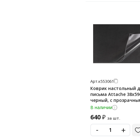
Арт.
к553061
Коврик настольный 
письма Attache 38х59
черный, с прозрачны
листом
В наличии
640
₽
за шт.
-
+