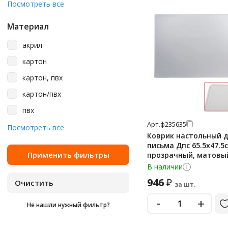
прозрачный
Посмотреть все
475х655 мм
разноцветный
480х650 мм
Материал
с рисунком
48х65 см
акрил
синий
490х650 мм
картон
черный
50х120 см
картон, пвх
550х650 мм
картон/пвх
59х38 см
пвх
60х120 см
Арт.
ф235635
пластик
Посмотреть все
Коврик настольный 
650х450 мм
пнд
письма Дпс 65.5х47.5с
прозрачный, матовы
650х480 мм
поликарбонат
В наличии
65х45 см
полиэтилен
946
₽
за шт.
-
+
Не нашли нужный фильтр?