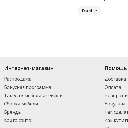
Durable
Купить
Коврики настольные
по цене от 94.39
₽
до 2 259
₽
. В ассортимен
Интернет-магазин
Помощь 
новинки. Вы можете выбрать нужный товар и добавить его в корзину дл
России – партнерской транспортной компанией DPD. Для постоянных кл
Распродажа
Доставка
Бонусная программа
Оплата
Такелаж мебели и сейфов
Возврат и
Сборка мебели
Бонусная
Бренды
Как сдела
Карта сайта
Как купит