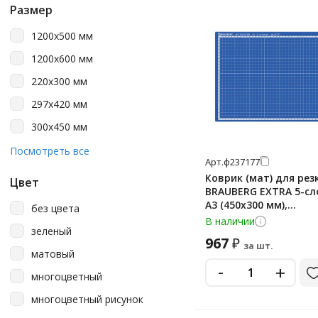
Размер
1200х500 мм
1200х600 мм
220х300 мм
297х420 мм
300х450 мм
330х460 мм
Посмотреть все
Арт.
ф237177
380х590 мм
Коврик (мат) для рез
Цвет
BRAUBERG EXTRA 5-сл
38х59 см
А3 (450х300 мм),
без цвета
420х297 мм
двусторонний, толщ
В наличии
зеленый
мм, синий, 237177
450*300
967
₽
за шт.
матовый
450х550 мм
-
+
многоцветный
450х600 мм
многоцветный рисунок
450х650 мм