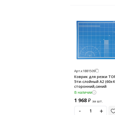
Арт.
к1881509
Коврик для резки TO
5ти-слойный А2 (60х4
сторонний,синий
В наличии
1 968
₽
за шт.
-
+