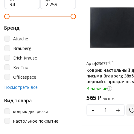
Бренд
Attache
Brauberg
Erich Krause
Арт.
ф236774
Kw-Trio
Коврик настольный 
письма Brauberg 38х5
Officespace
черный с прозрачны
Staff
Посмотреть все
карманом
В наличии
Topfort
565
₽
за шт.
Вид товара
Дпс
-
+
коврик для резки
Юнландия
настольное покрытие