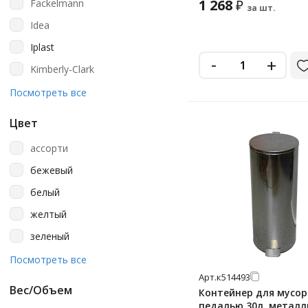
1 268
Fackelmann
₽
за шт.
Idea
Iplast
-
+
Kimberly-Clark
Ksitex
Посмотреть все
Laima
Цвет
Luscan
ассорти
Metro Professional
бежевый
Nofer
белый
Officeclean
желтый
Plast Team
зеленый
Spin&clean
красный
Посмотреть все
Tarrington House
Арт.
к514493
металлик
Tellus (tork)
Вес/Объем
Контейнер для мусор
оранжевый
педалью 30л, металл