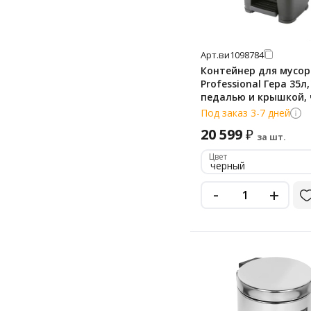
Арт.
ви1098784
Контейнер для мусора
Professional Гера 35л,
педалью и крышкой, 
137749
Под заказ 3-7 дней
20 599
₽
за шт.
Цвет
черный
-
+