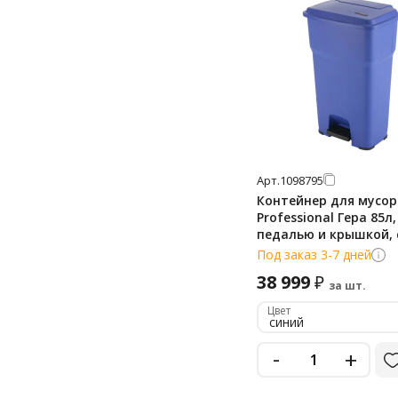
Арт.
1098795
Контейнер для мусора
Professional Гера 85л,
педалью и крышкой, 
137759
Под заказ 3-7 дней
38 999
₽
за шт.
Цвет
синий
-
+