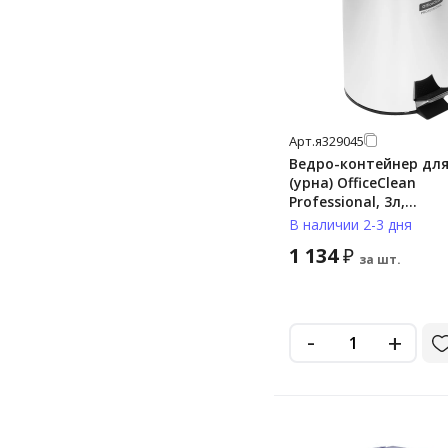
Арт.
я329045
Ведро-контейнер для
(урна) OfficeClean
Professional, 3л,
нержавеющая сталь,
В наличии 2-3 дня
1 134
₽
за шт.
-
+