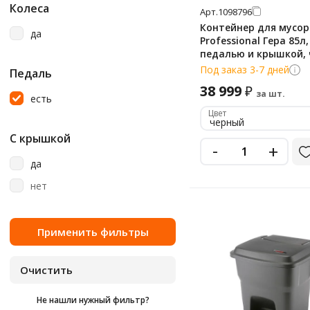
38 л
Колеса
Арт.
1098796
ударопрочный пластик
Контейнер для мусора
43 л
да
Professional Гера 85л,
45 л
педалью и крышкой, 
137761
Под заказ 3-7 дней
Педаль
5 л
38 999
₽
за шт.
5.5 л
есть
Цвет
50 л
черный
С крышкой
55 л
-
+
60 л
да
65 л
нет
70 л
80 л
85 л
90 л
Не нашли нужный фильтр?