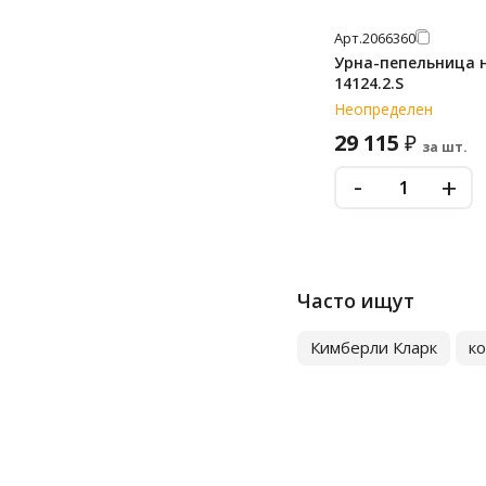
Арт.
2066360
Урна-пепельница н
14124.2.S
Неопределен
29 115
₽
за шт.
-
+
Часто ищут
Кимберли Кларк
к