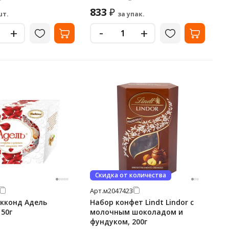
833
₽
шт.
за упак.
-
+
+
Скидка от количества
Арт.
м2047423
кконд Адель
Набор конфет Lindt Lindor с
150г
молочным шоколадом и
фундуком, 200г