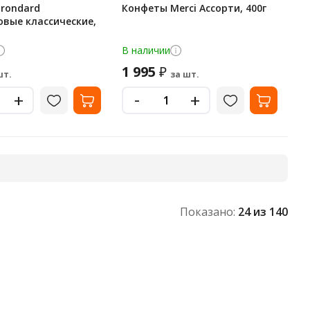
rondard
Конфеты Merci Ассорти, 400г
вые классические,
В наличии
1 995
₽
шт.
за шт.
-
+
+
Показано:
24
из 140