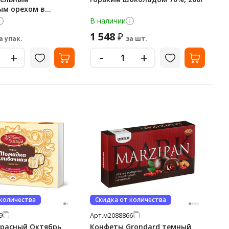
ым орехом в
обсыпке, 100г x 6
В наличии
1 548
₽
а упак.
за шт.
-
+
+
 количества
Скидка от количества
9
Арт.
м2088866
расный Октябрь
Конфеты Grondard темный