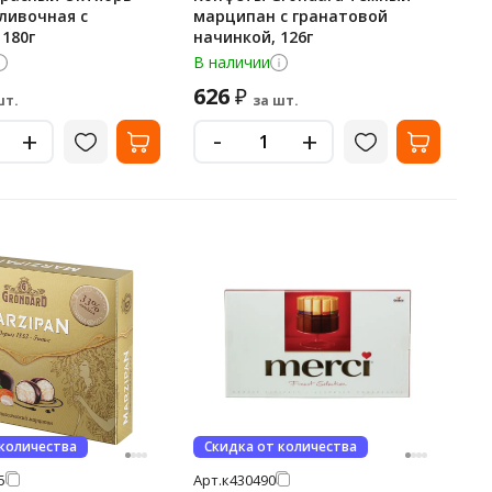
ливочная с
марципан с гранатовой
 180г
начинкой, 126г
В наличии
626
₽
шт.
за шт.
-
+
+
 количества
Скидка от количества
5
Арт.
к430490