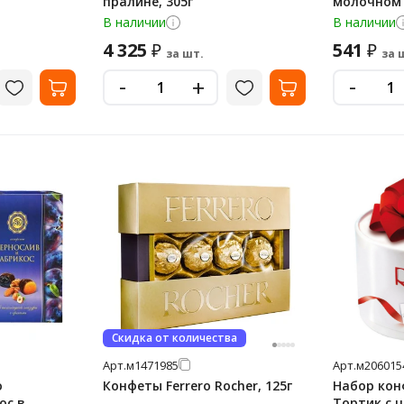
пралине, 305г
молочном 
В наличии
В наличии
4 325
541
₽
₽
за шт.
за 
-
-
+
Скидка от количества
Арт.
м1471985
Арт.
м206015
о
Конфеты Ferrero Rocher, 125г
Набор конф
ос в
Тортик с 