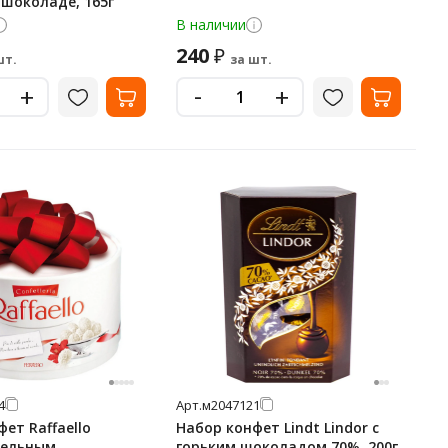
шоколаде, 165г
В наличии
240
₽
шт.
за шт.
-
+
+
4
Арт.
м2047121
ет Raffaello
Набор конфет Lindt Lindor с
цельным
горьким шоколадом 70%, 200г