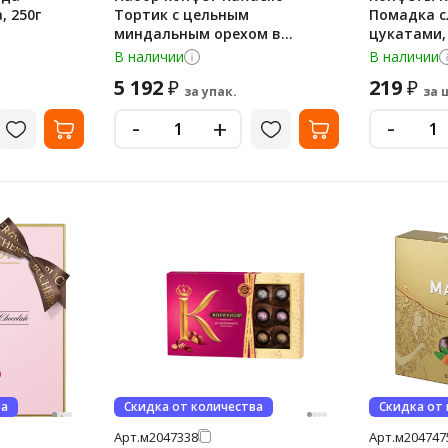
, 250г
Тортик с цельным
Помадка с
миндальным орехом в
цукатами,
кокосовой обсыпке, 200г x 4
В наличии
В наличии
шт
5 192
219
₽
₽
за упак.
за 
-
-
+
ва
Скидка от количества
Скидка от
Арт.
м2047338
Арт.
м204747