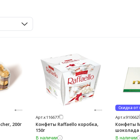
Скидка от
Арт.
к116677
Арт.
к910662
cher, 200г
Конфеты Raffaello коробка,
Конфеты M
150г
шоколада 
В наличии
В наличии