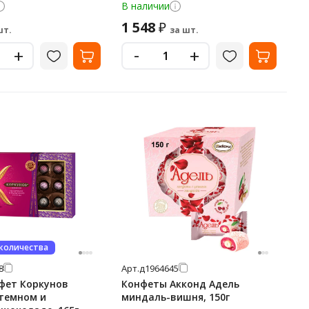
В наличии
1 548
₽
шт.
за шт.
-
+
+
 количества
8
Арт.
д1964645
фет Коркунов
Конфеты Акконд Адель
 темном и
миндаль-вишня, 150г