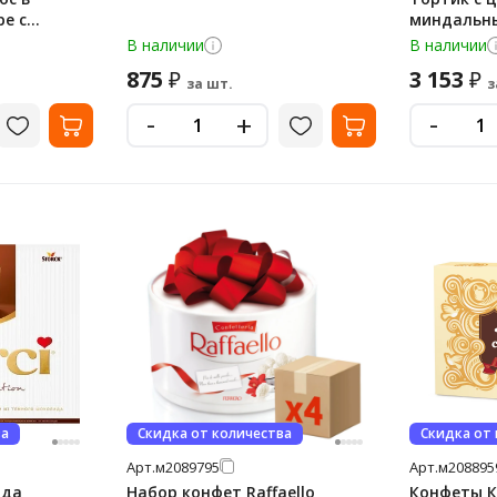
е с
миндальн
кокосовой 
В наличии
В наличии
шт
875
3 153
₽
₽
за шт.
з
-
-
+
ва
Скидка от количества
Скидка от
Арт.
м2089795
Арт.
м208895
ида
Набор конфет Raffaello
Конфеты К