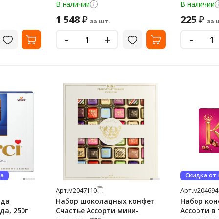
В наличии
В наличии
1 548
225
₽
₽
за шт.
за 
-
-
+
ва
Скидка от
Арт.
м2047110
Арт.
м204694
ида
Набор шоколадных конфет
Набор кон
а, 250г
Счастье Ассорти мини-
Ассорти в