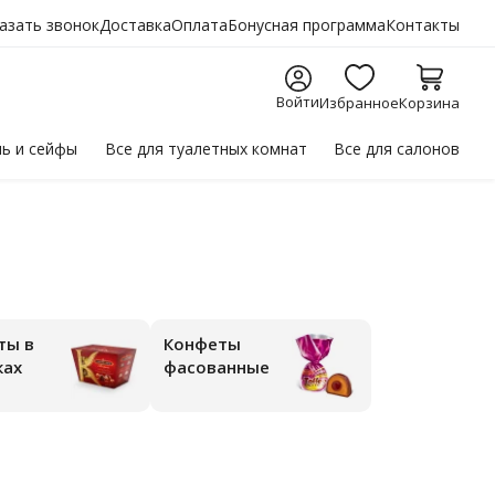
азать звонок
Доставка
Оплата
Бонусная программа
Контакты
Войти
Избранное
Корзина
ль
и сейфы
Все для
туалетных комнат
Все для
салонов
Конфеты
ках
фасованные