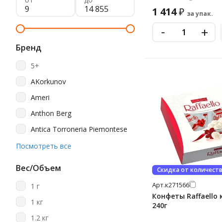
1 414
₽
за упак.
-
+
Бренд
5+
AKorkunov
Ameri
Anthon Berg
Antica Torroneria Piemontese
Babyfox
Посмотреть все
Baratti&milano
Вес/Объем
Скидка от количест
Barkleys
Арт.
к271566
1 г
Belgian
Конфеты Raffaello 
1 кг
240г
Beyond Time
1.2 кг