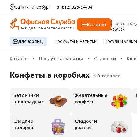
Санкт-Петербург
8 (812) 325-94-04
Каталог
{{tab}}
Для юрлиц
Продукты
и напитки
Посуда
и упако
Каталог
Продукты, напитки
Сладости
Ко
Конфеты в коробках
Батончики
Жевательные
шоколадные
конфеты
Сладкие
Сладости
подарки
разные