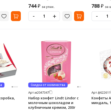
744
788
₽
₽
за упак.
за 
-
-
+
ва
Скидка от количества
Арт.
м2047347
Арт.
ф622611
коробка,
Набор конфет Lindt Lindor с
Конфеты А
молочным шоколадом и
миндаль, 
клубничным кремом, 200г