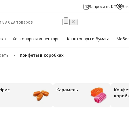
Запросить КП
Зак
вка
Хозтовары
и инвентарь
Канцтовары
и бумага
Мебе
нфеты
конфеты в коробках
Ирис
Карамель
Конфеты в
короб