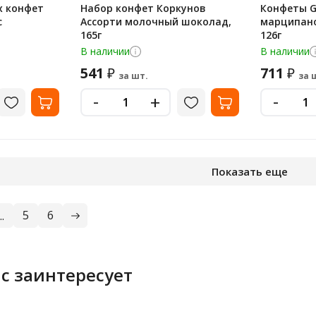
х конфет
Набор конфет Коркунов
Конфеты G
с
Ассорти молочный шоколад,
марципано
165г
126г
В наличии
В наличии
541
711
₽
₽
за шт.
за 
-
-
+
Показать еще
5
6
..
с заинтересует