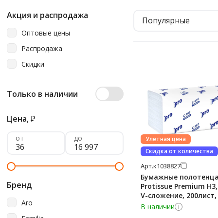
Акция и распродажа
Популярные
Оптовые цены
Распродажа
Скидки
Только в наличии
Цена,
₽
от
до
Улетная цена
Скидка от количества
Арт.
к1038827
Бумажные полотенц
Бренд
Protissue Premium H3,
V-сложение, 200лист, белые,
Aro
C197
В наличии