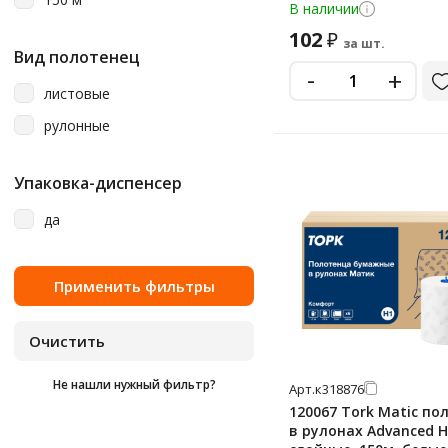
Veiro Professional
белые, С442
В наличии
Vita
102
₽
за шт.
Вид полотенец
Viva
-
+
листовые
Zewa
рулонные
Атма
Добрый Моток
Упаковка-диспенсер
Лайма
да
Любаша
Мягкий Знак
Терес
Чисто Дома
Экономика Проф
Не нашли нужный фильтр?
Арт.
к318876
120067 Tork Matic по
в рулонах Advanced H