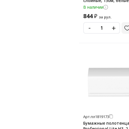
слойные, 150м, белые
В наличии
844
₽
за рул.
-
+
Арт.
пл1819173
Бумажные полотенца
Professional Lite H3, 2