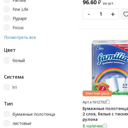
Familia
96.60
₽
за шт.
Fine Life
-
+
Flypapir
Focus
Gratias
Посмотреть все
Jasmin
Цвет
Katrin
белый
Kimberly-Clark
Kleenex
Система
Laima
h1
Lasla
Улетная цена
Lime
Арт.
к1612732
Тип
Бумажные полотенца 
Luscan
2 слоя, белые с тисне
бумажные полотенца
Merida
рулона
листовые
В наличии