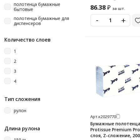
Metro Professional
полотенца бумажные
86.38
₽
за шт.
бытовые
Motti
-
+
полотенца бумажные для
Officeclean
диспенсеров
Papia
рулонные
Количество слоев
Protissue
Soffione
1
TEMCA/Челтекс
2
Tellus (tork)
3
Teres
4
Topgear
Тип сложения
Vclean
Vega
рулон
Арт.
к2029770
Veiro
Бумажные полотенц
Длина рулона
Protissue Premium Pro
Veiro Home Professional
слоя, Z-сложение, 20
150 м