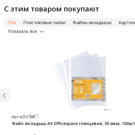
С этим товаром покупают
Топ
Пластиковые папки
Файлы-вкладыши
Картон
Показать все
Арт.
я253788
Файл-вкладыш А4 Officespace глянцевая, 30 мкм, 100ш