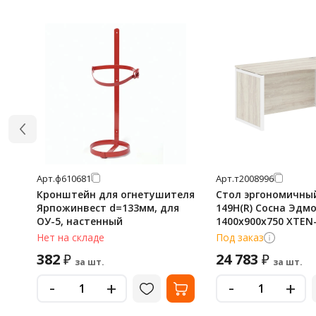
Арт.
ф610681
Арт.
т2008996
Кронштейн для огнетушителя
Стол эргономичны
Ярпожинвест d=133мм, для
149H(R) Сосна Эдм
ОУ-5, настенный
1400х900х750 XTEN
Нет на складе
Под заказ
382
24 783
₽
₽
за шт.
за шт.
-
-
+
+