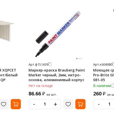
Арт.
ф151439
Арт.
к604980
й XQPCET
Маркер-краска Brauberg Paint
Моющее ср
онт/Белый
Marker черный, 2мм, нитро-
Pro-Brite G
-QP
основа, алюминиевый корпус
081-05
Нет на складе
В наличии
86.66
260
₽
₽
за шт.
за ш
-
-
+