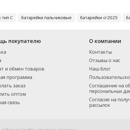
 тип C
батарейки пальчиковые
батарейки cr2025
б
щь покупателю
О компании
вка
Контакты
а
Отзывы о нас
т и обмен товаров
Наш блог
ная программа
Пользовательско
елать заказ
Соглашение на о
персональных да
пить оптом
Согласие на пол
ая связь
рассылок
я «Офисная Служба», все права защищены