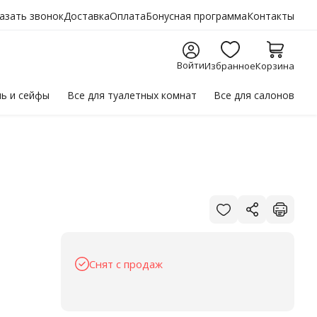
азать звонок
Доставка
Оплата
Бонусная программа
Контакты
Войти
Избранное
Корзина
ль
и сейфы
Все для
туалетных комнат
Все для
салонов
Снят с продаж