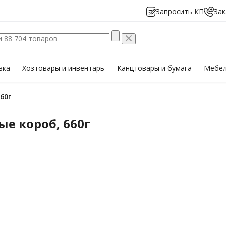
Запросить КП
Зак
вка
Хозтовары
и инвентарь
Канцтовары
и бумага
Мебе
60г
е короб, 660г