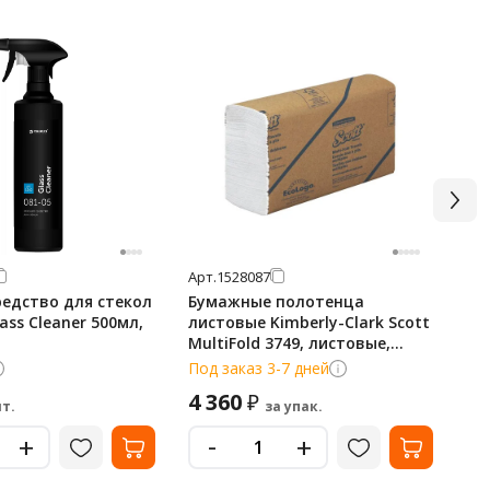
Арт.
1528087
Арт
едство для стекол
Бумажные полотенца
Ру
lass Cleaner 500мл,
листовые Kimberly-Clark Scott
ав
MultiFold 3749, листовые,
R-3
250шт, 1 слой, белые
0.
Под заказ 3-7 дней
В 
4 360
44
₽
т.
за упак.
-
+
+