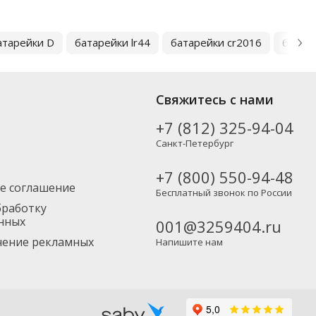
атарейки D
батарейки lr44
батарейки cr2016
батаре
Свяжитесь с нами
+7 (812) 325-94-04
Санкт-Петербург
+7 (800) 550-94-48
е соглашение
Бесплатный звонок по России
бработку
нных
001@3259404.ru
учение рекламных
Напишите нам