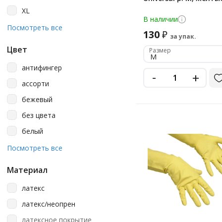
Laima
XL
Libry
В наличии
XXL
Посмотреть все
130
Manipula
₽
за упак.
Manipula Specialist
Цвет
Размер
M
Merida
антифингер
-
+
Mitra
ассорти
Officeclean
бежевый
Paclan
без цвета
Rabbitex
белый
Scaffa
голубой
Посмотреть все
Topfort
желтый
Материал
Vileda
зеленый
латекс
Vileda Professional
зеленый/желтый
латекс/неопрен
York
красный
латексное покрытие