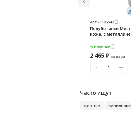
Арт.
к1105542
Полуботинки Мист
кожа, с металлич
В наличии
2 465
₽
за пара
-
+
Часто ищут
желтые
виниловы