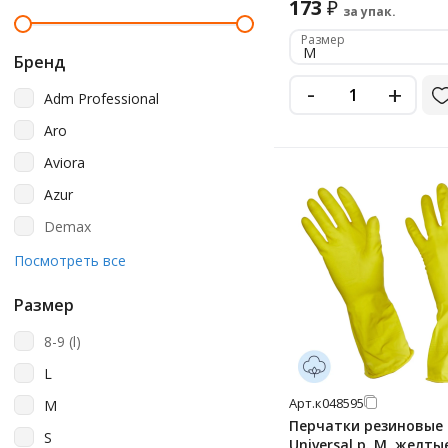
173
₽
за упак.
Размер
M
Бренд
-
+
Adm Professional
Aro
Aviora
Azur
Demax
Horeca
Посмотреть все
Household Gloves
Размер
Hq Profiline
8-9 (l)
Jeta Safety
L
Kleenguard
Арт.
к048595
M
Komfi
Перчатки резиновые 
S
Universal р. M, желты