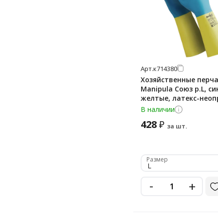
Арт.
к714380
Хозяйственные перч
Manipula Союз р.L, си
желтые, латекс-неоп
В наличии
428
₽
за шт.
Размер
L
-
+