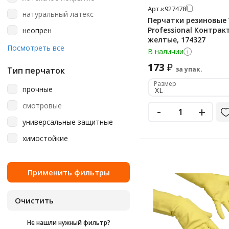
Азри
металлик
Арт.
к927478
натуральный латекс
Ампаро
Перчатки резиновые 
мятно-зеленый
Professional Контракт
неопрен
Артпласт
оранжевый
желтые, 174327
нержавеющая сталь
Посмотреть все
Континентпак
В наличии
розовый
нитрил
173
₽
Любаша
светло-зеленый
Тип перчаток
за упак.
полиэтилен
Офисмаг
Размер
синий
прочные
XL
резина
стальной
смотровые
-
+
фиолетовый
универсальные защитные
черный
химостойкие
Не нашли нужный фильтр?