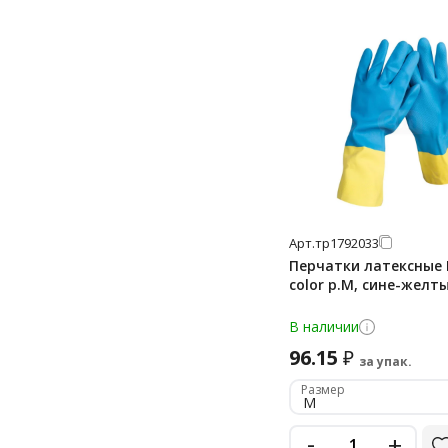
Арт.
тр1792033
Перчатки латексные L
color р.M, сине-желт
В наличии
96.15
₽
за упак.
Размер
M
-
+