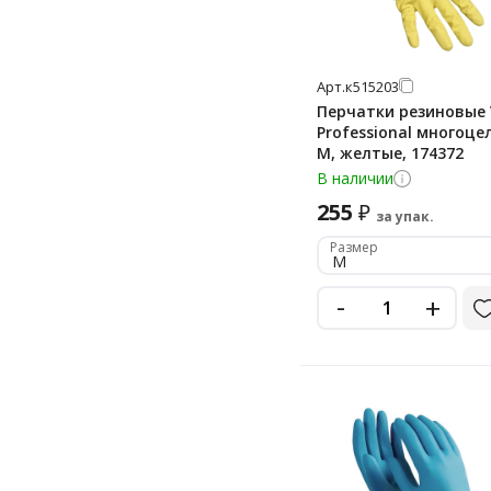
Арт.
к515203
Перчатки резиновые 
Professional многоце
M, желтые, 174372
В наличии
255
₽
за упак.
Размер
M
-
+