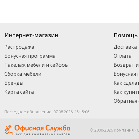
Купить
Хозяйственные перчатки
по цене от 42.68
₽
до 14 274
₽
. В ассор
Интернет-магазин
Помощь 
новинки. Вы можете выбрать нужный товар и добавить его в корзину дл
России – партнерской транспортной компанией DPD. Для постоянных кл
Распродажа
Доставка
Бонусная программа
Оплата
Такелаж мебели и сейфов
Возврат и
Сборка мебели
Бонусная
Бренды
Как сдела
Карта сайта
Как купит
Обратная 
Последнее обновление: 07.08.2026, 15:15:06
© 2000-2026 Компания «