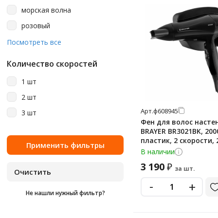
морская волна
розовый
серый
Посмотреть все
фиолетовый
Количество скоростей
фуксия
1 шт
черный
2 шт
Арт.
ф608945
3 шт
Фен для волос насте
BRAYER BR3021BK, 200
пластик, 2 скорости, 
температурных режи
В наличии
черный
3 190
₽
за шт.
-
+
Не нашли нужный фильтр?