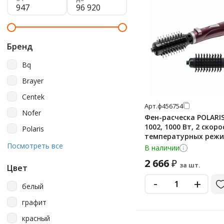
Бренд
Bq
Brayer
Centek
Арт.
ф456754
Nofer
Фен-расческа POLARI
1002, 1000 Вт, 2 скоро
Polaris
температурных режи
Scarlett
Посмотреть все
насадки, фуксия, 772
В наличии
Sonnen
2 666
₽
за шт.
Цвет
-
+
белый
графит
красный