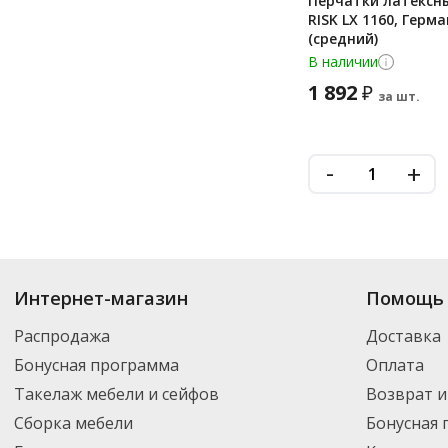
Перчатки латексн
RISK LX 1160, Герма
(средний)
В наличии
1 892
₽
за шт.
-
+
Купить
Фены
по цене от 947
₽
до 96 920
₽
. В ассортименте интернет-ма
Интернет-магазин
Помощь 
выбрать нужный товар и добавить его в корзину для дальнейшего оформ
транспортной компанией DPD. Для постоянных клиентов - скидка, мини
Распродажа
Доставка
Бонусная программа
Оплата
Такелаж мебели и сейфов
Возврат и
Сборка мебели
Бонусная