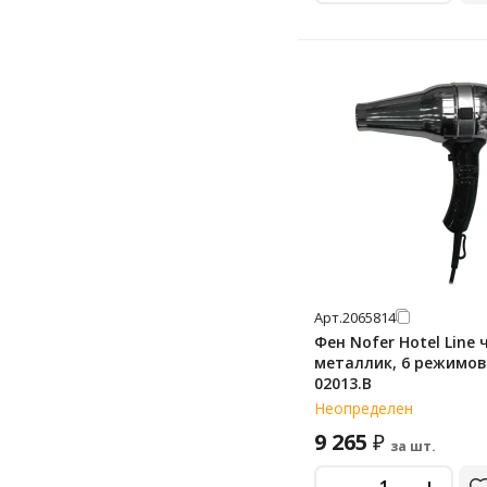
Арт.
2065814
Фен Nofer Hotel Line 
металлик, 6 режимов
02013.B
Неопределен
9 265
₽
за шт.
-
+