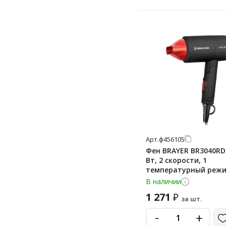
Арт.
ф456105
Фен BRAYER BR3040RD,
Вт, 2 скорости, 1
температурный режи
складная ручка, чер
В наличии
красный
1 271
₽
за шт.
-
+