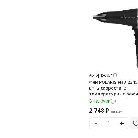
Арт.
ф456751
Фен POLARIS PHD 2245T
Вт, 2 скорости, 3
температурных режи
ионизация, серый, 63
В наличии
2 748
₽
за шт.
-
+