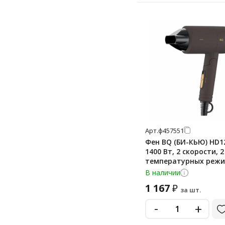
Арт.
ф457551
Фен BQ (БИ-КЬЮ) HD1
1400 Вт, 2 скорости, 2
температурных режи
ионизация, коричнев
В наличии
86189100
1 167
₽
за шт.
-
+