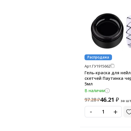
Распродажа
Арт.
ГУ1915662
Гель-краска для нейл
скетчей Паутинка че
5мл
В наличии
46.21
₽
97.28
₽
за шт
-
+