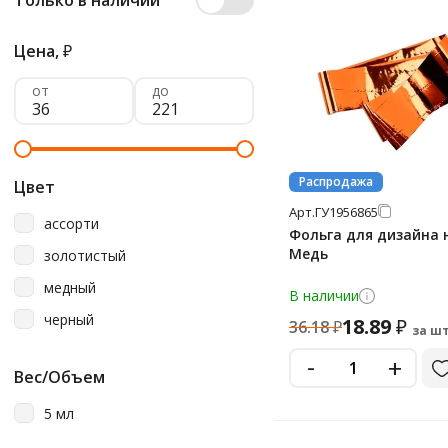
Только в наличии
Цена,
₽
от
до
Распродажа
Цвет
Арт.
ГУ1956865
ассорти
Фольга для дизайна 
Медь
золотистый
медный
В наличии
черный
18.89
₽
36.18
₽
за шт
-
+
Вес/Объем
5 мл