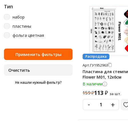
Тип
набор
пластины
фольга цветная
Распродажа
Арт.
ГУ1952963
Пластина для стемпи
Flower M01, 12х6см
Не нашли нужный фильтр?
В наличии
113
₽
159
₽
за шт.
-
+