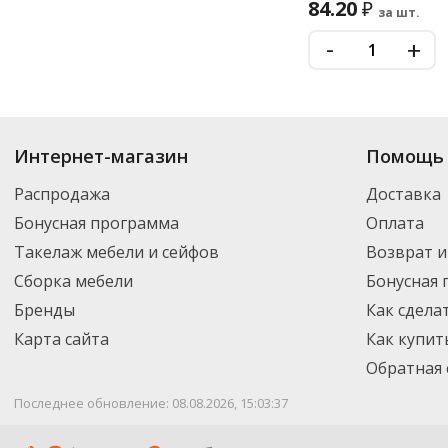
84.20
₽
за шт.
-
+
Купить
Лаки и гель-лаки
по цене от 36.18
₽
до 221
₽
. В ассортименте ин
Интернет-магазин
Помощь 
можете выбрать нужный товар и добавить его в корзину для дальнейшег
партнерской транспортной компанией DPD. Для постоянных клиентов -
Распродажа
Доставка
Бонусная программа
Оплата
Такелаж мебели и сейфов
Возврат и
Сборка мебели
Бонусная
Бренды
Как сдела
Карта сайта
Как купит
Обратная 
Последнее обновление: 08.08.2026, 15:03:37