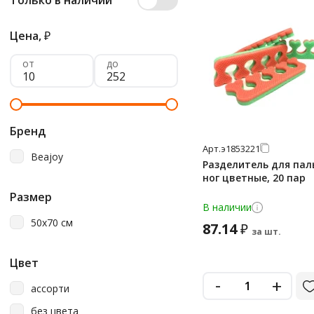
Только в наличии
Цена,
₽
от
до
Бренд
Арт.
э1853221
Beajoy
Разделитель для пал
ног цветные, 20 пар
Размер
В наличии
50х70 см
87.14
₽
за шт.
Цвет
-
+
ассорти
без цвета