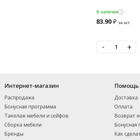
В наличии
83.90
₽
за шт.
-
+
Купить
Расходные материалы
по цене от 10
₽
до 252
₽
. В ассортименте
Интернет-магазин
Помощь 
можете выбрать нужный товар и добавить его в корзину для дальнейшег
партнерской транспортной компанией DPD. Для постоянных клиентов -
Распродажа
Доставка
Бонусная программа
Оплата
Такелаж мебели и сейфов
Возврат и
Сборка мебели
Бонусная
Бренды
Как сдела