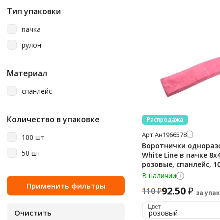
Тип упаковки
пачка
рулон
Материал
спанлейс
Количество в упаковке
Распродажа
Арт.
Ан1966578
100 шт
Воротнички однораз
50 шт
White Line в пачке 8х
розовые, спанлейс, 1
В наличии
92.50
₽
110
₽
за упак
Цвет
розовый