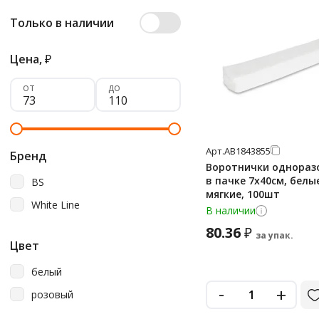
Только в наличии
Цена,
₽
от
до
Арт.
АВ1843855
Бренд
Воротнички одноразо
в пачке 7х40см, белы
BS
мягкие, 100шт
White Line
В наличии
80.36
₽
за упак.
Цвет
белый
-
+
розовый