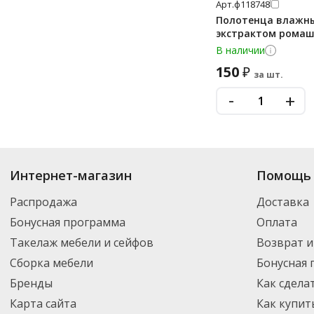
Арт.
ф118748
Полотенца влажные
экстрактом ромашк
В наличии
150
₽
за шт.
-
+
Купить
Воротнички одноразовые
по цене от 73
₽
до 110
₽
. В ассортиме
Интернет-магазин
Помощь 
новинки. Вы можете выбрать нужный товар и добавить его в корзину дл
России – партнерской транспортной компанией DPD. Для постоянных кл
Распродажа
Доставка
Бонусная программа
Оплата
Такелаж мебели и сейфов
Возврат и
Сборка мебели
Бонусная
Бренды
Как сдела
Карта сайта
Как купит