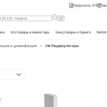
Запросить КП
Зак
вка
Хозтовары
и инвентарь
Канцтовары
и бумага
Мебе
изация и дезинфекция
УФ Рециркуляторы