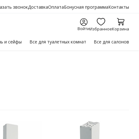
азать звонок
Доставка
Оплата
Бонусная программа
Контакты
Войти
Избранное
Корзина
ль
и сейфы
Все для
туалетных комнат
Все для
салонов