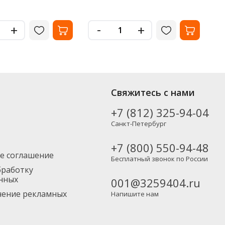
-
+
+
лее 6 видов от популярных производителей, включая новинки. Вы
Свяжитесь с нами
бесплатно), а также в Москву и другие регионы России –
+7 (812) 325-94-04
Санкт-Петербург
+7 (800) 550-94-48
е соглашение
Бесплатный звонок по России
бработку
нных
001@3259404.ru
учение рекламных
Напишите нам