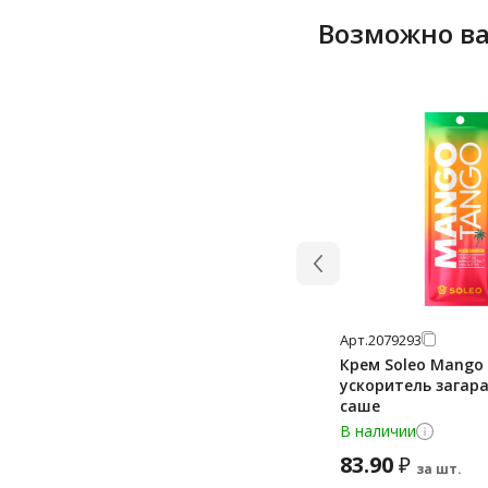
Возможно ва
Арт.
2079293
Крем Soleo Mango
ускоритель загара
саше
В наличии
83.90
₽
за шт.