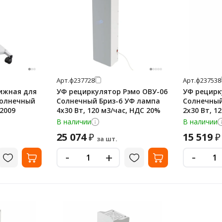
Арт.
ф237728
Арт.
ф237538
ижная для
УФ рециркулятор Рэмо ОВУ-06
УФ рецирк
Солнечный
Солнечный Бриз-6 УФ лампа
Солнечный
02009
4х30 Вт, 120 м3/час, НДС 20%
2х30 Вт, 1
В наличии
В наличии
25 074
15 519
₽
₽
за шт.
-
-
+