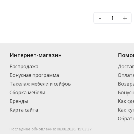
-
+
Купить
УФ Рециркуляторы
по цене от 5 006
₽
до 25 074
₽
. В ассортим
Интернет-магазин
Помо
можете выбрать нужный товар и добавить его в корзину для дальнейш
партнерской транспортной компанией DPD. Для постоянных клиентов
Распродажа
Доста
Бонусная программа
Оплат
Такелаж мебели и сейфов
Возвра
Сборка мебели
Бонус
Бренды
Как сд
Карта сайта
Как ку
Обратн
Последнее обновление: 08.08.2026, 15:03:37