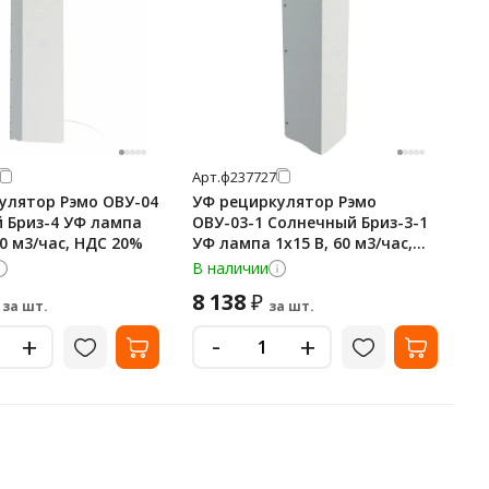
Арт.
ф237727
улятор Рэмо ОВУ-04
УФ рециркулятор Рэмо
 Бриз-4 УФ лампа
ОВУ-03-1 Солнечный Бриз-3-1
20 м3/час, НДС 20%
УФ лампа 1х15 В, 60 м3/час,
НДС 20%
В наличии
8 138
₽
за шт.
за шт.
-
+
+