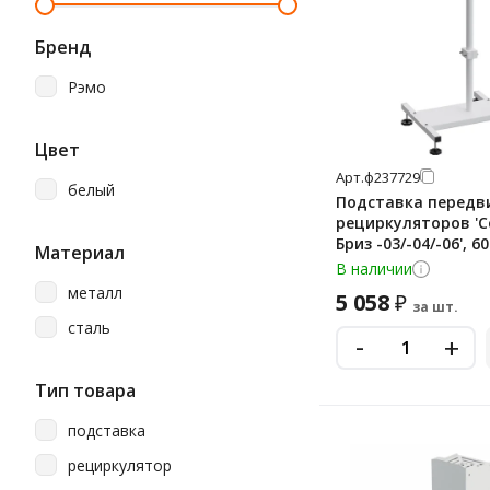
Бренд
Рэмо
Цвет
Арт.
ф237729
белый
Подставка передв
рециркуляторов '
Бриз -03/-04/-06', 6
Материал
В наличии
металл
5 058
₽
за шт.
сталь
-
+
Тип товара
подставка
рециркулятор