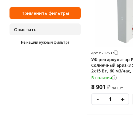
Не нашли нужный фильтр?
Арт.
ф237537
УФ рециркулятор 
Солнечный Бриз-3
2х15 Вт, 60 м3/час
В наличии
8 901
₽
за шт.
-
+