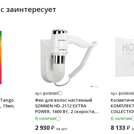
с заинтересует
Арт.
ф608480
Арт.
ф608046
 Tango
Фен для волос настенный
Косметиче
, 15мл,
SONNEN HD-2112 EXTRA
КОМПЛЕКТ 
POWER, 1600 Вт, 2 скорости,
COLLECTI
белый/хром, 608480
(диски+па
В наличии
В наличии
саше, фло
2 930
8 133
₽
₽
за шт.
з