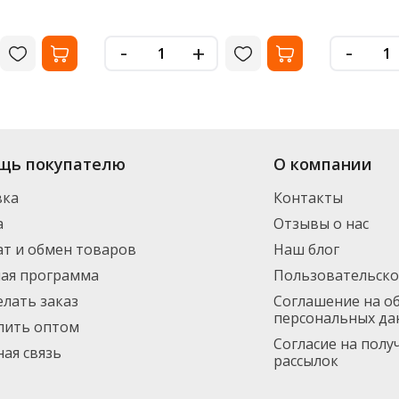
-
-
+
енте интернет-магазина «Офисная Служба» большой выбор: в наличии бо
щь покупателю
О компании
его оформления заказа. Доставим по Санкт-Петербургу (от 3000 рублей - 
 - скидка, минимальный заказ 1500 руб.
вка
Контакты
а
Отзывы о нас
т и обмен товаров
Наш блог
ная программа
Пользовательско
елать заказ
Соглашение на о
персональных да
пить оптом
Согласие на пол
ая связь
рассылок