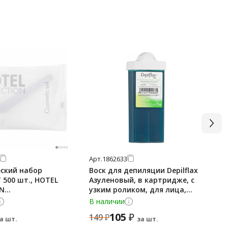
Арт.
1862633
Арт
ский набор
Воск для депиляции Depilflax
Фр
500 шт., HOTEL
Азуленовый, в картридже, с
TC
ON
узким роликом, для лица,
лочки+пилочка)
110г
В наличии
В 
упак, 2000311
105
₽
149
₽
1
а шт.
за шт.