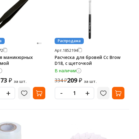
а
Распродажа
72
Арт.
1852194
ля маникюрных
Расческа для бровей Cc Brow
ямой
D18, с щеточкой
В наличии
.73
209
₽
₽
334
₽
за шт.
за шт.
-
+
+