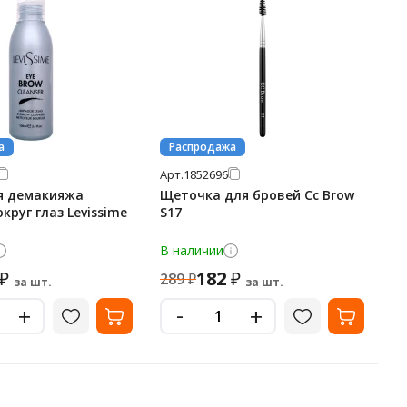
а
Распродажа
Арт.
1852696
я демакияжа
Щеточка для бровей Cc Brow
круг глаз Levissime
S17
В наличии
182
₽
₽
289
₽
за шт.
за шт.
-
+
+