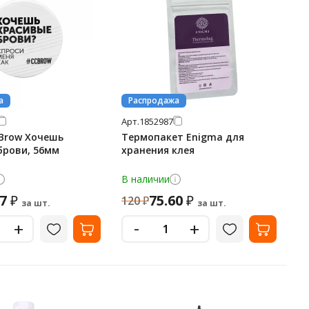
а
Распродажа
Арт.
1852987
 Brow Хочешь
Термопакет Enigma для
брови, 56мм
хранения клея
В наличии
87
75.60
₽
₽
120
₽
за шт.
за шт.
-
+
+