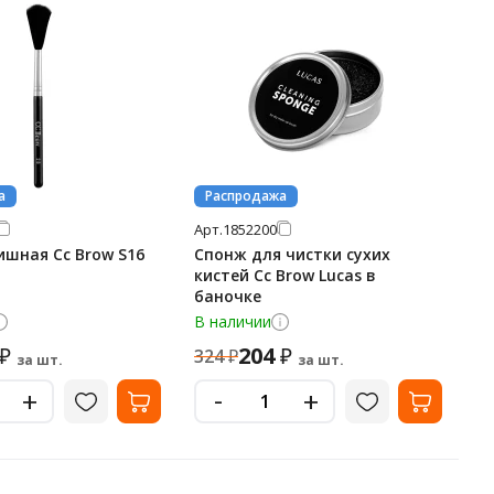
а
Распродажа
Арт.
1852200
ишная Cc Brow S16
Спонж для чистки сухих
кистей Cc Brow Lucas в
баночке
В наличии
204
₽
₽
324
₽
за шт.
за шт.
-
+
+