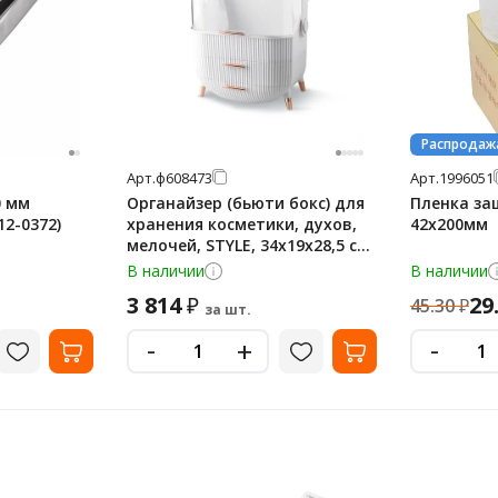
Распродаж
Арт.
ф608473
Арт.
1996051
0 мм
Органайзер (бьюти бокс) для
Пленка за
12-0372)
хранения косметики, духов,
42х200мм
мелочей, STYLE, 34х19х28,5 см,
DASWERK (ДАСВЕРК), 608473
В наличии
В наличии
3 814
29
₽
45.30
₽
за шт.
-
-
+