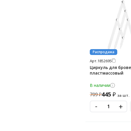
Распродажа
Арт.
1852695
Циркуль для брове
пластмассовый
В наличии
445
₽
709
₽
за шт.
-
+