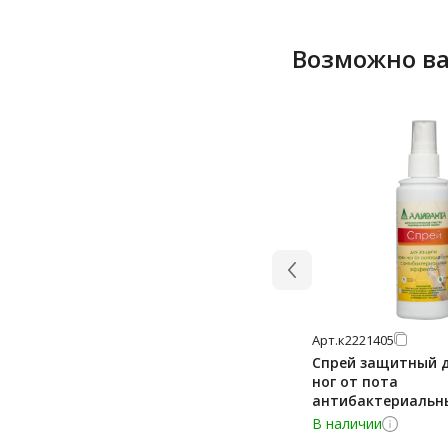
Возможно ва
Арт.
к2221405
Спрей защитный 
ног от пота
антибактериальны
АЛИРАНТА 30005
В наличии