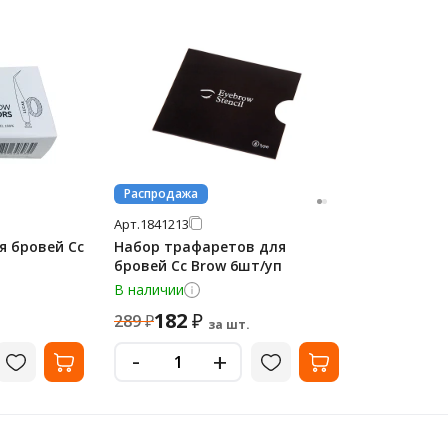
Распродажа
Арт.
1841213
 бровей Cc
Набор трафаретов для
бровей Cc Brow 6шт/уп
В наличии
182
₽
289
₽
за шт.
-
+