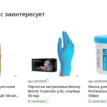
с заинтересует
Арт.
2073597
Арт.
м205029
для кожи
Перчатки нитриловые Benovy
Маска для
Nitrile TrueColor р.M, голубые,
Profession
й 100 мл
50 пар
550мл
В наличии
В наличии