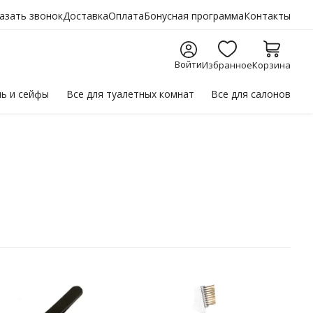
азать звонок
Доставка
Оплата
Бонусная программа
Контакты
Войти
Избранное
Корзина
ль
и сейфы
Все для
туалетных комнат
Все для
салонов