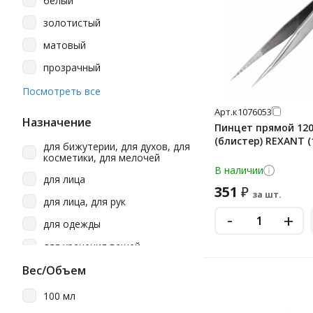
белый
золотистый
матовый
прозрачный
серебристый
Посмотреть все
черный
Арт.
к1076053
Назначение
Пинцет прямой 12
(блистер) REXANT (
для бижутерии, для духов, для
косметики, для мелочей
В наличии
для лица
351
₽
за шт.
для лица, для рук
-
+
для одежды
для хранения вещей
Вес/Объем
100 мл