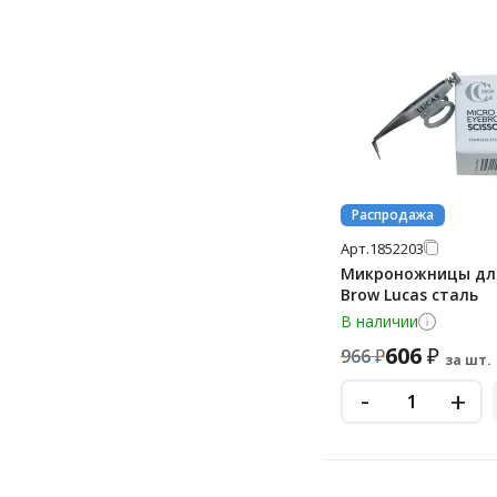
Распродажа
Арт.
1852203
Микроножницы для
Brow Lucas сталь
В наличии
606
₽
966
₽
за шт.
-
+