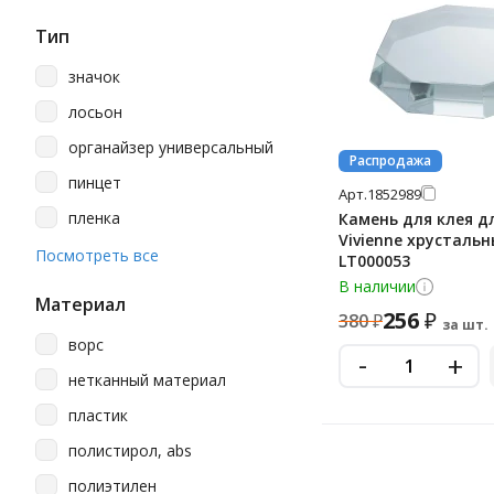
Тип
значок
лосьон
органайзер универсальный
Распродажа
пинцет
Арт.
1852989
пленка
Камень для клея д
Vivienne хрустальн
расческа
Посмотреть все
LT000053
В наличии
термопакет
Материал
256
₽
380
₽
трафареты
за шт.
ворс
-
+
щетка
нетканный материал
пластик
полистирол, abs
полиэтилен