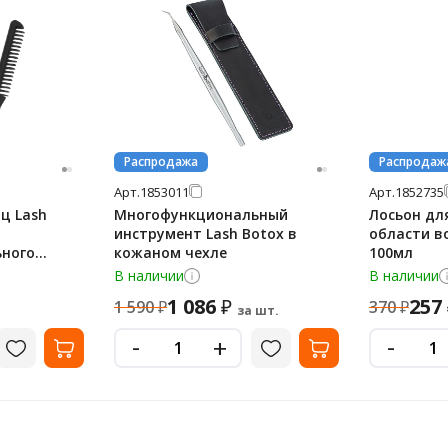
Распродажа
Распродаж
Арт.
1853011
Арт.
1852735
ц Lash
Многофункциональный
Лосьон дл
инструмент Lash Botox в
области во
ного
кожаном чехле
100мл
т
В наличии
В наличии
1 086
257
₽
1 590
₽
370
₽
за шт.
-
-
+