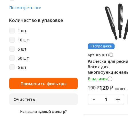
спанлейс
Посмотреть все
сталь
Количество в упаковке
1 шт
10 шт
Распродажа
5 шт
Арт.
1853013
50 шт
Расческа для ресни
Botox для
6 шт
многофункциональ
инструмента, 10ш
В наличии
120
₽
190
₽
за шт.
-
+
Не нашли нужный фильтр?