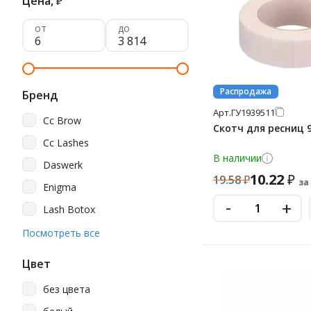
Цена,
₽
от
до
Распродажа
Бренд
Арт.
ГУ1939511
Cc Brow
Скотч для ресниц 
Cc Lashes
В наличии
Daswerk
10.22
₽
19.58
₽
за
Enigma
-
+
Lash Botox
Levissime
Посмотреть все
Rexant
Цвет
Vivienne
без цвета