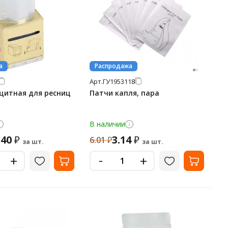
а
Распродажа
Арт.
ГУ1953118
щитная для ресниц
Патчи капля, пара
В наличии
.40
3.14
₽
₽
6.01
₽
за шт.
за шт.
-
+
+