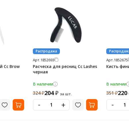
Распродажа
Распродаж
Арт.
1852693
Арт.
1852675
й Cc Brow
Расческа для ресниц Cc Lashes
Кисть фин
черная
В наличии
В наличии
204
220
₽
324
₽
351
₽
за шт.
-
-
+