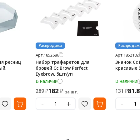
Распродажа
Распродаж
Арт.
1852686
Арт.
1852182
ля ресниц
Набор трафаретов для
Значок Cc
ый,
бровей Cc Brow Perfect
красивые 
Eyebrow, 5шт/уп
В наличии
В наличии
182
81.
₽
289
₽
131
₽
за шт.
-
-
+