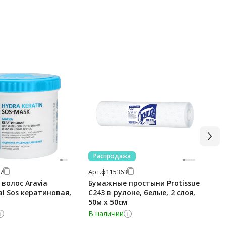
Распродажа
7
Арт.
ф115363
Арт
 волос Aravia
Бумажные простыни Protissue
Ко
al Sos кератиновая,
С243 в рулоне, белые, 2 слоя,
от
50м х 50см
ин
же
В наличии
В 