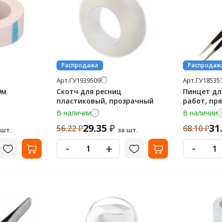
Распродажа
Распродаж
Арт.
ГУ1939509
Арт.
ГУ18535
9м
Скотч для ресниц
Пинцет д
пластиковый, прозрачный
работ, пр
В наличии
В наличии
29.35
31
₽
56.22
₽
68.10
₽
 шт.
за шт.
-
-
+