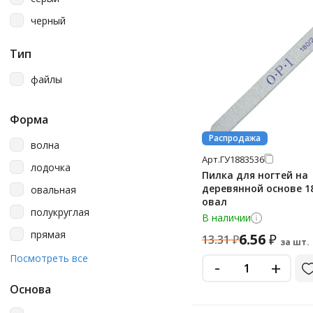
черный
Тип
файлы
Форма
Распродажа
волна
Арт.
ГУ1883536
лодочка
Пилка для ногтей на
деревянной основе 18
овальная
овал
полукруглая
В наличии
прямая
6.56
₽
13.31
₽
за шт.
прямоугольная
Посмотреть все
-
+
Основа