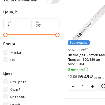
Только в наличии
Цена,
₽
от
до
Распродажа
Бренд
Арт.
2011494
Manita
Пилка для ногтей Ma
Прямая, 100/180 арт
Opi
МР200204
В наличии
Цвет
6.49
₽
12.06
₽
за шт.
без цвета
-
+
белый
металлик
серый