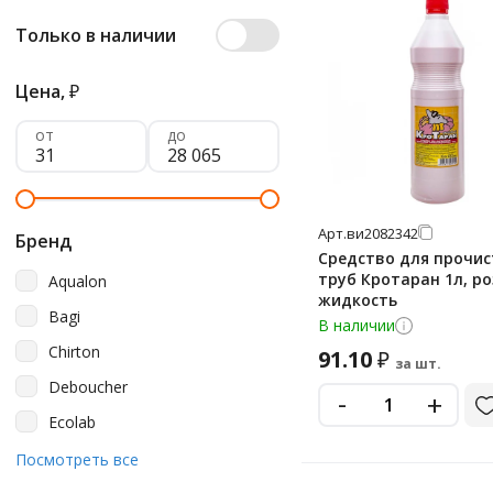
Только в наличии
Цена,
₽
от
до
Арт.
ви2082342
Бренд
Средство для прочис
труб Кротаран 1л, р
Aqualon
жидкость
Bagi
В наличии
Chirton
91.10
₽
за шт.
Deboucher
-
+
Ecolab
Effect
Посмотреть все
Expel