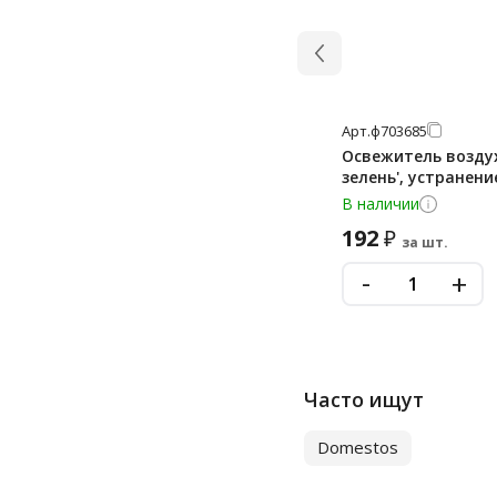
Арт.
ф703685
Освежитель воздух
зелень', устранен
В наличии
192
₽
за шт.
-
+
Часто ищут
Domestos