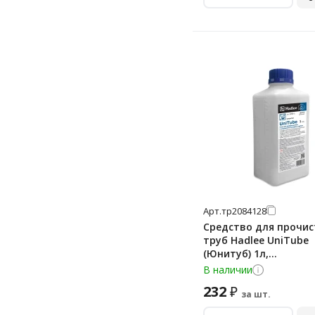
90 мл
Арт.
тр2084128
Средство для прочис
труб Hadlee UniTube
(Юнитуб) 1л,
сильнощелочное, гель
В наличии
1
232
₽
за шт.