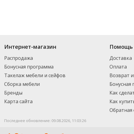
Купить
Средства для прочистки труб
по цене от 30.70
₽
до 28 065
₽
. В а
Интернет-магазин
Помощь 
новинки. Вы можете выбрать нужный товар и добавить его в корзину дл
России – партнерской транспортной компанией DPD. Для постоянных кл
Распродажа
Доставка
Бонусная программа
Оплата
Такелаж мебели и сейфов
Возврат и
Сборка мебели
Бонусная
Бренды
Как сдела
Карта сайта
Как купит
Обратная 
Последнее обновление: 09.08.2026, 11:03:26