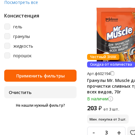
280
Посмотреть все
Vclean
465 мл
Консистенция
Vortex
5 кг
гель
Адриа
5 л
гранулы
Доместос
50 г
жидкость
Золушка
500 мл
порошок
Честный ЗНАК
Крот
600 г
Скидка от количества
Кротаран
600 мл
Арт.
ф602194
Мега
70 г
Гранулы Mr. Muscle д
прочистки сливных т
Минута
70 мл
всех видов, 70г
Ренессанс Косметик
750 г
В наличии
Не нашли нужный фильтр?
Санокс
203
₽
750 мл
от 3 шт.
Санфор
850 мл
Мин. покупка от 3 шт.
Химитек
90 г
-
+
Чистин