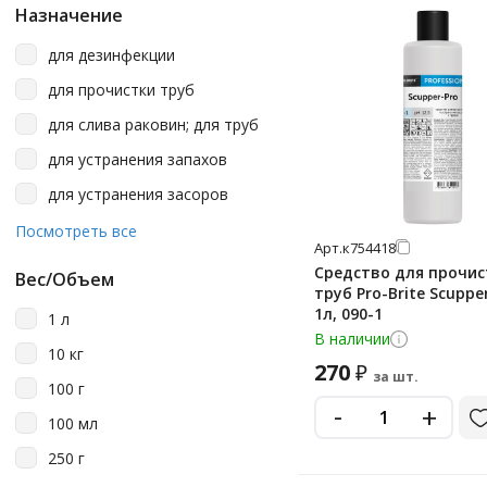
Назначение
Grass
для дезинфекции
Hadlee
для прочистки труб
Laima
для слива раковин; для труб
Luscan
для устранения запахов
Master Fresh
для устранения засоров
Mr Muscle
для чистки
Посмотреть все
MrMuscle
Арт.
к754418
Средство для прочис
Perklin
Вес/Объем
труб Pro-Brite Scuppe
Pro-Brite
1л, 090-1
1 л
В наличии
Profit
10 кг
270
₽
за шт.
Sanfor
100 г
-
+
Saniterra
100 мл
Synergetic
250 г
Tiret