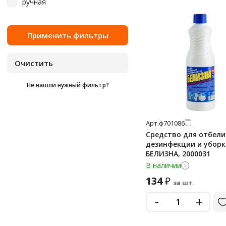
ручная
3 кг
Ника
300 г
Ренессанс Косметик
3000
Ушастый Нянь
400 г
Чистин
5 кг
Чистолюб
Не нашли нужный фильтр?
5 л
500 г
500 мл
Арт.
ф701086
Средство для отбели
600 г
дезинфекции и уборки
БЕЛИЗНА, 2000031
600 мл
В наличии
700 мл
134
₽
за шт.
750
-
+
750 мл
900 мл