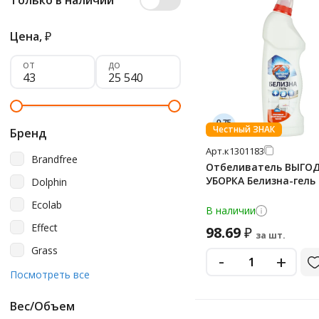
Только в наличии
Цена,
₽
от
до
Честный ЗНАК
Бренд
Арт.
к1301183
Brandfree
Отбеливатель ВЫГО
УБОРКА Белизна-гель 
Dolphin
Ecolab
В наличии
Effect
98.69
₽
за шт.
Grass
-
+
Iqup
Посмотреть все
Klinin
Вес/Объем
Laima