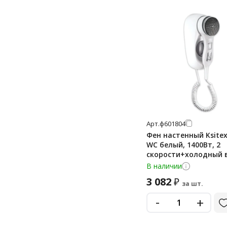
Арт.
ф601804
Фен настенный Ksitex
WC белый, 1400Вт, 2
скорости+холодный 
В наличии
3 082
₽
за шт.
-
+