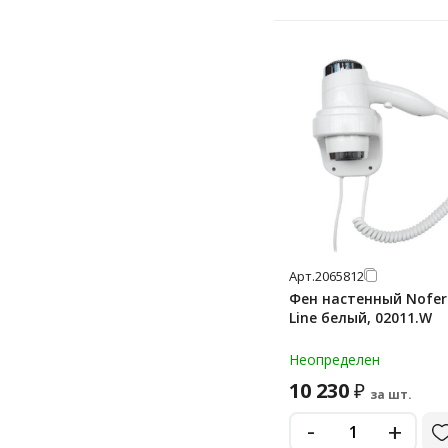
Арт.
2065812
Фен настенный Nofer
Line белый, 02011.W
Неопределен
10 230
₽
за шт.
-
+