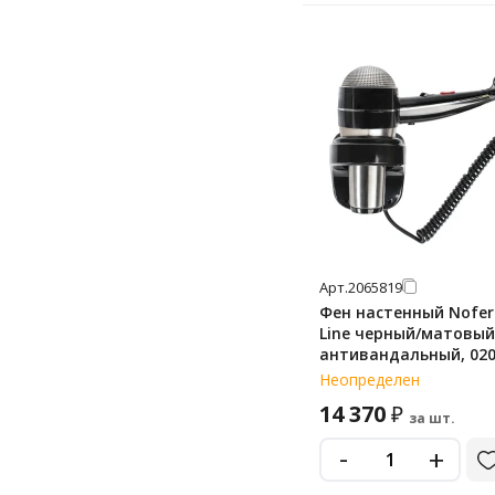
Арт.
2065819
Фен настенный Nofer
Line черный/матовый
антивандальный, 020
Неопределен
14 370
₽
за шт.
-
+