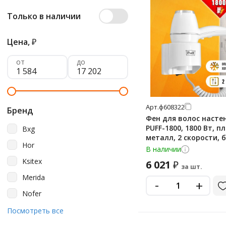
Только в наличии
Цена,
₽
от
до
Арт.
ф608322
Бренд
Фен для волос насте
PUFF-1800, 1800 Вт, п
Bxg
металл, 2 скорости, 
Hor
1405.004
В наличии
Ksitex
6 021
₽
за шт.
Merida
-
+
Nofer
Puff
Посмотреть все
Sonnen