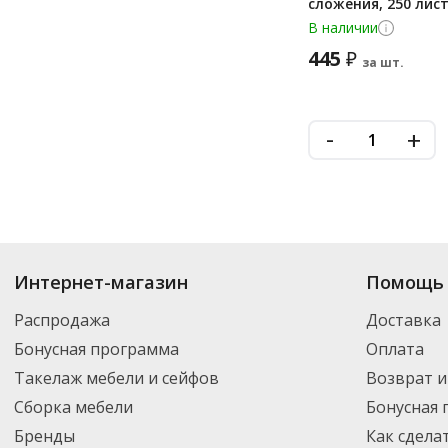
сложения, 250 лис
В наличии
445
₽
за шт.
-
+
Купить
Фены настенные
по цене от 1 584
₽
до 17 202
₽
. В ассортименте
Интернет-магазин
Помощь 
Вы можете выбрать нужный товар и добавить его в корзину для дальней
партнерской транспортной компанией DPD. Для постоянных клиентов -
Распродажа
Доставка
Бонусная программа
Оплата
Такелаж мебели и сейфов
Возврат и
Сборка мебели
Бонусная
Бренды
Как сдела